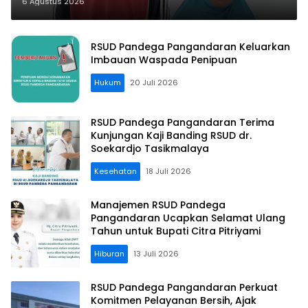
Bisa Beraktivitas Usai Operasi
6 Agustus 2026
Gratis Ditanggung BPJS
RSUD Pandega Pangandaran Keluarkan
Imbauan Waspada Penipuan
Hukum
20 Juli 2026
RSUD Pandega Pangandaran Terima
Kunjungan Kaji Banding RSUD dr.
Soekardjo Tasikmalaya
Kesehatan
18 Juli 2026
Manajemen RSUD Pandega
Pangandaran Ucapkan Selamat Ulang
Tahun untuk Bupati Citra Pitriyami
Hiburan
13 Juli 2026
RSUD Pandega Pangandaran Perkuat
Komitmen Pelayanan Bersih, Ajak