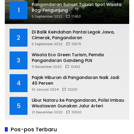
Pangandaran Sunset Tujuan Spot Wisata
1
Bagi Pengunjung
5 September 2022
17453
Di Balik Keindahan Pantai Legok Jawa,
2
Cimerak, Pangandaran
5 September 2022
13679
Wisata Eco Green Turism, Pemda
3
Pangandaran Gandeng PLN
11 Desember 2023
12432
Pajak Hiburan di Pangandaran Naik Jadi
4
40 Persen
10 Januari 2024
12220
Libur Nataru ke Pangandaran, Polisi Imbau
5
Wisatawan Gunakan Jalur Arteri
21 Desember 2023
10820
Pos-pos Terbaru