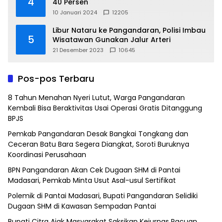
4
40 Persen
10 Januari 2024
12205
Libur Nataru ke Pangandaran, Polisi Imbau
5
Wisatawan Gunakan Jalur Arteri
21 Desember 2023
10645
Pos-pos Terbaru
8 Tahun Menahan Nyeri Lutut, Warga Pangandaran
Kembali Bisa Beraktivitas Usai Operasi Gratis Ditanggung
BPJS
Pemkab Pangandaran Desak Bangkai Tongkang dan
Ceceran Batu Bara Segera Diangkat, Soroti Buruknya
Koordinasi Perusahaan
BPN Pangandaran Akan Cek Dugaan SHM di Pantai
Madasari, Pemkab Minta Usut Asal-usul Sertifikat
Polemik di Pantai Madasari, Bupati Pangandaran Selidiki
Dugaan SHM di Kawasan Sempadan Pantai
Bupati Citra Ajak Masyarakat Saksikan Kejurnas Pacuan