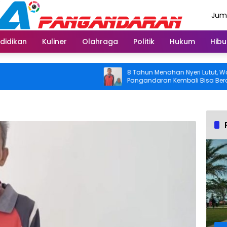
Juma
Agus
didikan
Kuliner
Olahraga
Politik
Hukum
Hibu
8 Tahun Menahan Nyeri Lutut, Warga
Pangandaran Kembali Bisa Beraktivitas
Usai Operasi Gratis Ditanggung BPJS