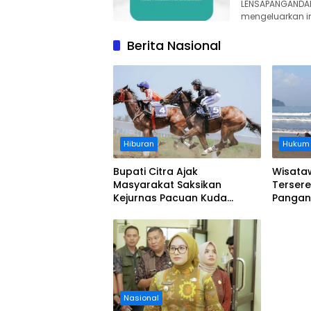
LENSAPANGANDA
mengeluarkan 
Berita Nasional
Hiburan
Hukum
Bupati Citra Ajak
Wisata
Masyarakat Saksikan
Tersere
Kejurnas Pacuan Kuda
Pangand
Indonesia Derby 2026 di
Tolong 
Legokjawa
Aturan
Nasional