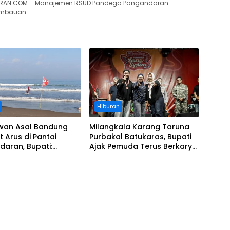
RAN.COM – Manajemen RSUD Pandega Pangandaran
imbauan…
Hiburan
wan Asal Bandung
Milangkala Karang Taruna
t Arus di Pantai
Purbakal Batukaras, Bupati
aran, Bupati:
Ajak Pemuda Terus Berkarya
Wisatawan Ikuti
untuk Pangandaran