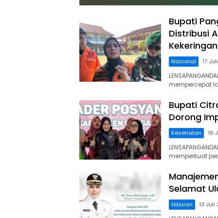
Indonesia Derby
Bupati: Tolon
2026 di Legokjawa
Wisatawan Iku
Bupati Pan
Aturan
Distribusi 
Kekeringan
Nasional
17 Ju
LENSAPANGANDAR
mempercepat l
Bupati Cit
Dorong Imp
Kesehatan
16 
LENSAPANGANDAR
memperkuat pe
Manajemen
Selamat Ul
Hiburan
13 Juli