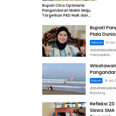
Bupati Citra Optimistis
Pangandaran Makin Maju,
Targetkan PAD Naik dan
Investasi Terus Bertambah
Bupati Pan
Piala Dunia
Hiburan
19 Juli
LENSAPANGANDARA
menyiapkan…
Wisatawan 
Pangandara
Hukum
18 Juli 
LENSAPANGANDAR
Bandung…
Refleksi 2
Siswa SMA 