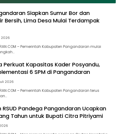
g
Berkarya untuk
PAD Naik dan
ti
Pangandaran
Investasi Terus
gandaran Siapkan Sumur Bor dan
Bertambah
Air Bersih, Lima Desa Mulai Terdampak
li 2026
AN.COM – Pemerintah Kabupaten Pangandaran mulai
angkah…
ra Perkuat Kapasitas Kader Posyandu,
lementasi 6 SPM di Pangandaran
Juli 2026
AN.COM – Pemerintah Kabupaten Pangandaran terus
ran…
 RSUD Pandega Pangandaran Ucapkan
ang Tahun untuk Bupati Citra Pitriyami
 2026