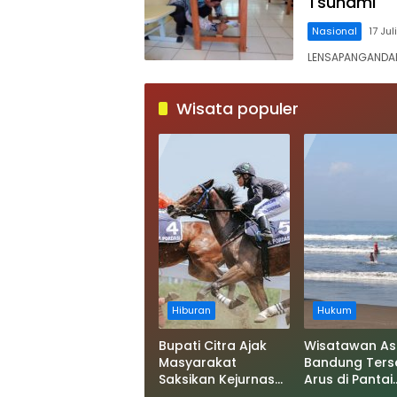
Tsunami
Nasional
17 Ju
LENSAPANGANDAR
Wisata populer
Hiburan
Hukum
Bupati Citra Ajak
Wisatawan As
Masyarakat
Bandung Ters
Saksikan Kejurnas
Arus di Pantai
Pacuan Kuda
Pangandaran,