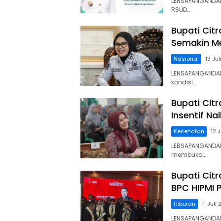
LENSAPANGANDAR
RSUD…
Bupati Cit
Semakin M
Nasional
13 Ju
LENSAPANGANDAR
kondisi…
Bupati Cit
Insentif Na
Kesehatan
12 
LEBSAPANGANDAR
membuka…
Bupati Cit
BPC HIPMI
Hiburan
11 Juli
LENSAPANGANDAR