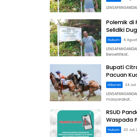
LENSAPANGANDARA
Polemik di
Selidiki D
Hukum
6 Agus
LENSAPANGANDAR
Bersertifikat…
Bupati Cit
Pacuan Kud
Hiburan
24 Jul
LENSAPANGANDAR
masyarakat…
RSUD Pand
Waspada P
Hukum
20 Juli