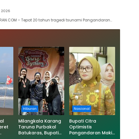
li 2026
AN.COM – Tepat 20 tahun tragedi tsunami Pangandaran…
Hiburan
Nasional
al
Milangkala Karang
Bupati Citra
eret
Taruna Purbakal
Optimistis
Batukaras, Bupati
Pangandaran Makin
Ajak Pemuda Terus
Maju, Targetkan