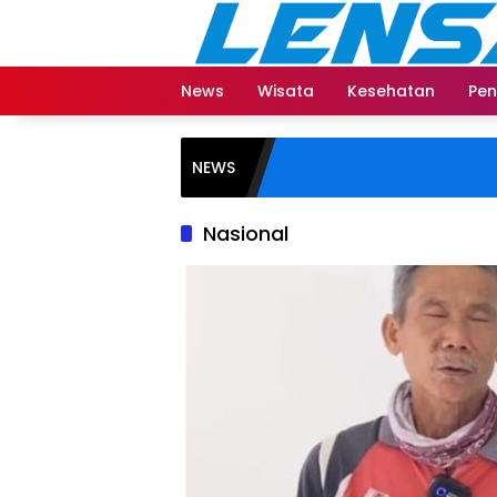
Langsung
ke
konten
News
Wisata
Kesehatan
Pen
NEWS
Nasional