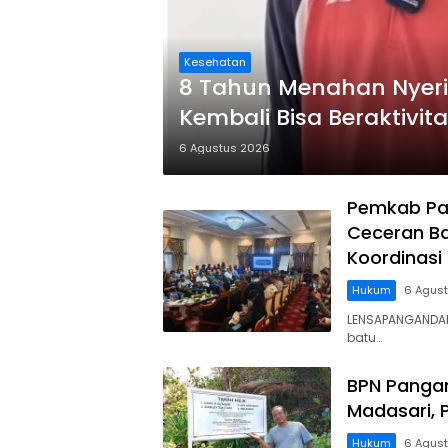
Kesehatan
8 Tahun Menahan Nyeri
Kembali Bisa Beraktivita
Ditanggung BPJS
6 Agustus 2026
Pemkab Pa
Ceceran Ba
Koordinasi
Hukum
6 Agus
LENSAPANGANDA
batu…
BPN Panga
Madasari, 
Hukum
6 Agus