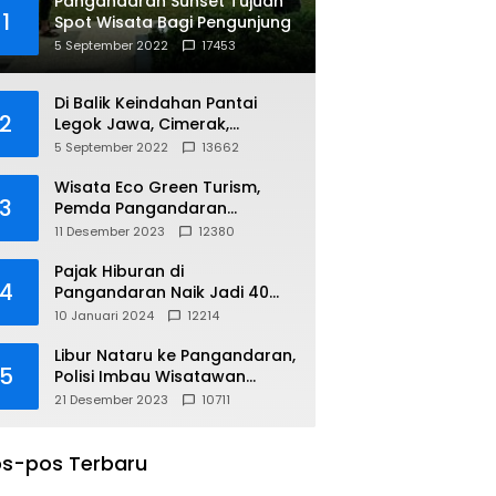
Pangandaran Sunset Tujuan
1
Spot Wisata Bagi Pengunjung
5 September 2022
17453
Di Balik Keindahan Pantai
2
Legok Jawa, Cimerak,
Pangandaran
5 September 2022
13662
Wisata Eco Green Turism,
3
Pemda Pangandaran
Gandeng PLN
11 Desember 2023
12380
Pajak Hiburan di
4
Pangandaran Naik Jadi 40
Persen
10 Januari 2024
12214
Libur Nataru ke Pangandaran,
5
Polisi Imbau Wisatawan
Gunakan Jalur Arteri
21 Desember 2023
10711
s-pos Terbaru