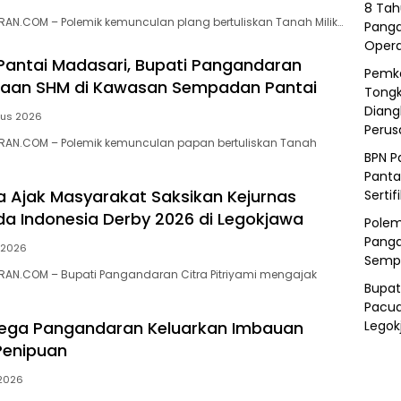
8 Tah
N.COM – ‎Polemik kemunculan plang bertuliskan Tanah Milik…
Panga
Opera
 Pantai Madasari, Bupati Pangandaran
Pemka
ugaan SHM di Kawasan Sempadan Pantai
Tongk
Diang
tus 2026
Peru
AN.COM – Polemik kemunculan papan bertuliskan Tanah
BPN P
Panta
ra Ajak Masyarakat Saksikan Kejurnas
Sertif
a Indonesia Derby 2026 di Legokjawa
Polem
Panga
i 2026
Semp
AN.COM – Bupati Pangandaran Citra Pitriyami mengajak
Bupat
Pacua
Legok
ega Pangandaran Keluarkan Imbauan
enipuan
 2026