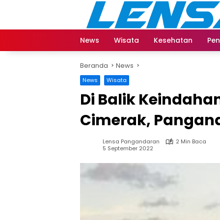
Langsung
ke
konten
News
Wisata
Kesehatan
Pen
Beranda
News
News
Wisata
Di Balik Keindaha
Cimerak, Pangan
Lensa Pangandaran
2 Min Baca
5 September 2022