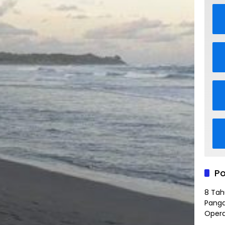
Po
8 Tah
Panga
Opera