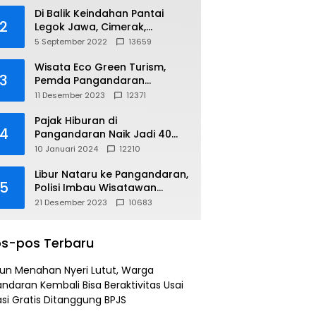
Di Balik Keindahan Pantai
2
Legok Jawa, Cimerak,
Pangandaran
5 September 2022
13659
Wisata Eco Green Turism,
3
Pemda Pangandaran
Gandeng PLN
11 Desember 2023
12371
Pajak Hiburan di
4
Pangandaran Naik Jadi 40
Persen
10 Januari 2024
12210
Libur Nataru ke Pangandaran,
5
Polisi Imbau Wisatawan
Gunakan Jalur Arteri
21 Desember 2023
10683
s-pos Terbaru
un Menahan Nyeri Lutut, Warga
ndaran Kembali Bisa Beraktivitas Usai
si Gratis Ditanggung BPJS