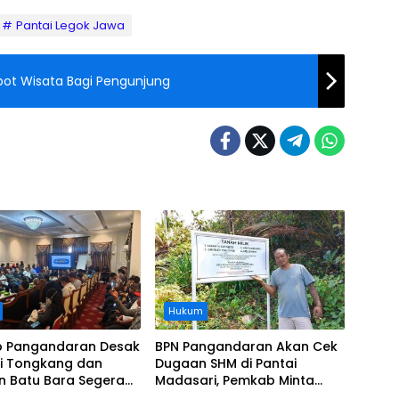
Pantai Legok Jawa
ot Wisata Bagi Pengunjung
Hukum
 Pangandaran Desak
BPN Pangandaran Akan Cek
i Tongkang dan
Dugaan SHM di Pantai
n Batu Bara Segera
Madasari, Pemkab Minta
t, Soroti Buruknya
Usut Asal-usul Sertifikat