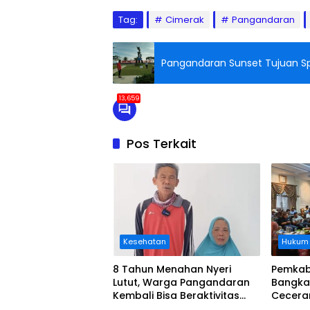
Tag:
Cimerak
Pangandaran
Pangandaran Sunset Tujuan Sp
13,659
Pos Terkait
Kesehatan
Hukum
8 Tahun Menahan Nyeri
Pemkab
Lutut, Warga Pangandaran
Bangka
Kembali Bisa Beraktivitas
Cecera
Usai Operasi Gratis
Diangka