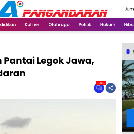
Juma
Agus
didikan
Kuliner
Olahraga
Politik
Hukum
Hibu
n Pantai Legok Jawa,
daran
13,659