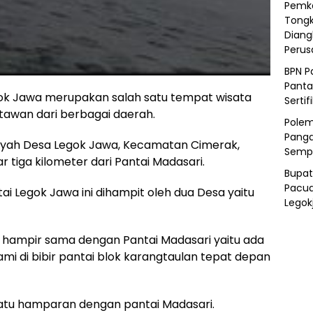
Pemka
Tongk
Diang
Peru
BPN P
Panta
ok Jawa merupakan salah satu tempat wisata
Sertif
atawan dari berbagai daerah.
Polem
Panga
wilayah Desa Legok Jawa, Kecamatan Cimerak,
Semp
tiga kilometer dari Pantai Madasari.
Bupat
Pacua
antai Legok Jawa ini dihampit oleh dua Desa yaitu
Legok
, hampir sama dengan Pantai Madasari yaitu ada
mi di bibir pantai blok karangtaulan tepat depan
 satu hamparan dengan pantai Madasari.