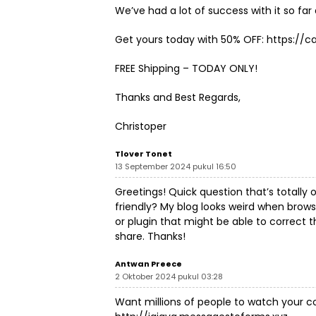
We’ve had a lot of success with it so far 
Get yours today with 50% OFF:
https://
FREE Shipping – TODAY ONLY!
Thanks and Best Regards,
Christoper
Tlover Tonet
13 September 2024 pukul 16:50
Greetings! Quick question that’s totally
friendly? My blog looks weird when brows
or plugin that might be able to correct 
share. Thanks!
Antwan Preece
2 Oktober 2024 pukul 03:28
Want millions of people to watch your co