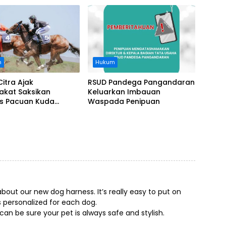
nasi Perusahaan
n
Hukum
Citra Ajak
RSUD Pandega Pangandaran
akat Saksikan
Keluarkan Imbauan
as Pacuan Kuda
Waspada Penipuan
ia Derby 2026 di
awa
bout our new dog harness. It’s really easy to put on
’s personalized for each dog.
 can be sure your pet is always safe and stylish.