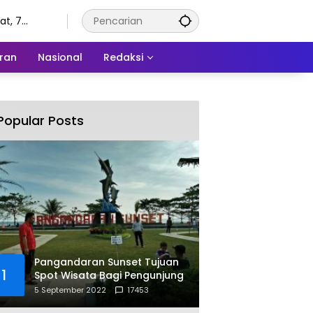
t, 7
tus 2026
ran
Nasional
Redaksi
Popular Posts
Pangandaran Sunset Tujuan
1
Spot Wisata Bagi Pengunjung
5 September 2022
17453