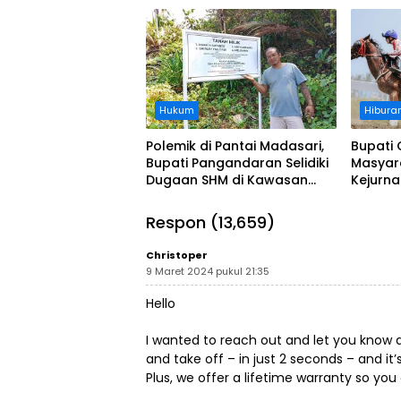
Ditanggung BPJS
Koordi
Hukum
Hibura
Polemik di Pantai Madasari,
Bupati 
Bupati Pangandaran Selidiki
Masyar
Dugaan SHM di Kawasan
Kejurn
Sempadan Pantai
Indones
Legokj
Respon (13,659)
Christoper
9 Maret 2024 pukul 21:35
Hello
I wanted to reach out and let you know a
and take off – in just 2 seconds – and it
Plus, we offer a lifetime warranty so you