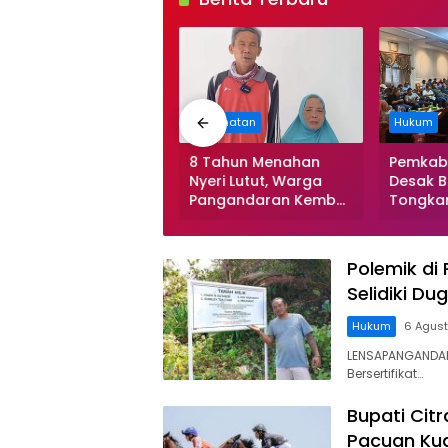
iburan
Kesehatan
Hukum
upati Pangandaran
8 Tahun Menahan
Pemkab
jak Masyarakat
Nyeri Lutut, Warga
Desak B
obar Final Piala
Pangandaran Kembali
Tongka
unia 2026, Siapkan
Bisa Beraktivitas Usai
Ceceran
oor Prize
Operasi Gratis
Segera 
Ditanggung BPJS
Soroti 
Polemik di
Koordin
Selidiki D
Perusa
Hukum
6 Agus
LENSAPANGANDAR
Bersertifikat…
Bupati Cit
Pacuan Kud