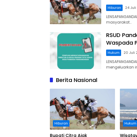
Hiburan
24 Jul
LENSAPANGANDAR
masyarakat…
RSUD Pand
Waspada P
Hukum
20 Juli
LENSAPANGANDA
mengeluarkan 
Berita Nasional
Hiburan
Hukum
Bupati Citra Ajak
Wisata