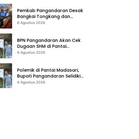
Pemkab Pangandaran Desak
 Pangandaran Akan Cek Dugaan SHM di
Bangkai Tongkang dan
Ceceran Batu Bara Segera
6 Agustus 2026
asari, Pemkab Minta Usut Asal-usul Sert
Diangkat, Soroti Buruknya
tus 2026
Koordinasi Perusahaan
BPN Pangandaran Akan Cek
Dugaan SHM di Pantai
Madasari, Pemkab Minta Usut
6 Agustus 2026
Asal-usul Sertifikat
Polemik di Pantai Madasari,
Bupati Pangandaran Selidiki
Dugaan SHM di Kawasan
6 Agustus 2026
Sempadan Pantai