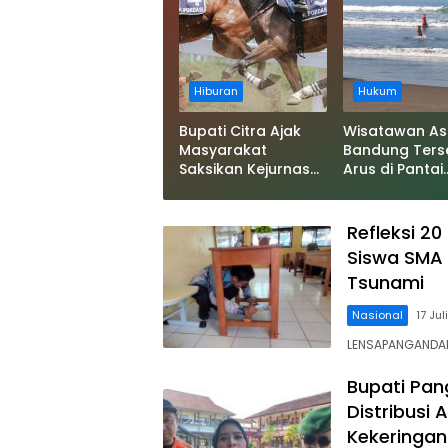
Hiburan
Hukum
Bupati Citra Ajak
Wisatawan As
Masyarakat
Bandung Ters
Saksikan Kejurnas
Arus di Pantai
Pacuan Kuda
Pangandaran,
Indonesia Derby
Bupati: Tolon
2026 di Legokjawa
Wisatawan Iku
Refleksi 2
Aturan
Siswa SMA 
Tsunami
Nasional
17 Ju
LENSAPANGANDAR
Bupati Pan
Distribusi 
Kekeringan