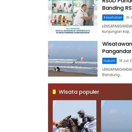
RSUD Pande
Banding RS
Kesehatan
18 
LENSAPANGANDA
kunjungan kaji…
Wisatawan 
Pangandara
Hukum
18 Juli 
LENSAPANGANDAR
Bandung…
Wisata populer