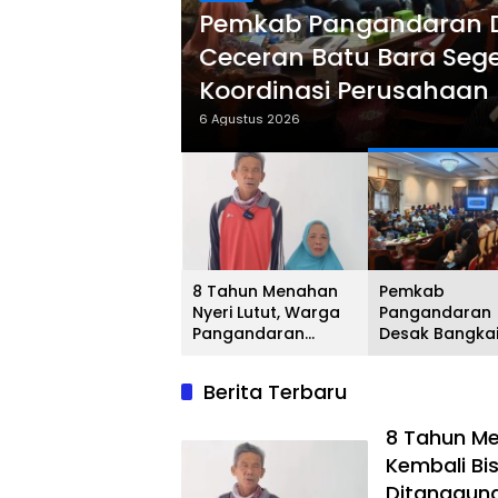
gandaran
Pemkab Pangandaran D
s
Ceceran Batu Bara Sege
Koordinasi Perusahaan
6 Agustus 2026
8 Tahun Menahan
Pemkab
Nyeri Lutut, Warga
Pangandaran
Pangandaran
Desak Bangka
Kembali Bisa
Tongkang da
Beraktivitas Usai
Ceceran Batu
Berita Terbaru
Operasi Gratis
Segera Diangk
Ditanggung BPJS
Soroti Burukn
8 Tahun Me
Koordinasi
Perusahaan
Kembali Bis
Ditanggun