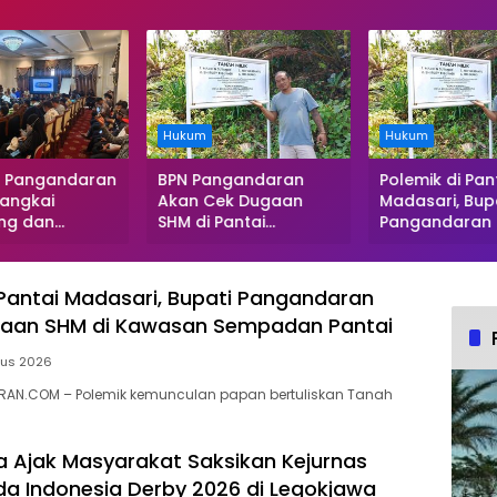
Hukum
Hukum
 Pangandaran
BPN Pangandaran
Polemik di Pan
angkai
Akan Cek Dugaan
Madasari, Bup
ng dan
SHM di Pantai
Pangandaran S
 Batu Bara
Madasari, Pemkab
Dugaan SHM d
Diangkat,
Minta Usut Asal-usul
Kawasan Sem
Buruknya
Sertifikat
Pantai
 Pantai Madasari, Bupati Pangandaran
asi
ugaan SHM di Kawasan Sempadan Pantai
haan
tus 2026
AN.COM – Polemik kemunculan papan bertuliskan Tanah
ra Ajak Masyarakat Saksikan Kejurnas
a Indonesia Derby 2026 di Legokjawa