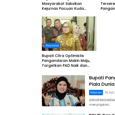
Masyarakat Saksikan
Tersere
Kejurnas Pacuan Kuda
Pangand
Indonesia Derby 2026 di
Tolong 
Legokjawa
Aturan
Nasional
Bupati Citra Optimistis
Pangandaran Makin Maju,
Targetkan PAD Naik dan
Investasi Terus Bertambah
Bupati Pan
Piala Dunia
Hiburan
19 Juli
LENSAPANGANDARA
menyiapkan…