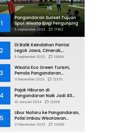
Pangandaran Sunset Tujuan
1
Spot Wisata Bagi Pengunjung
5 September 2022
17453
Di Balik Keindahan Pantai
2
Legok Jawa, Cimerak,
Pangandaran
5 September 2022
13659
Wisata Eco Green Turism,
3
Pemda Pangandaran
Gandeng PLN
11 Desember 2023
12370
Pajak Hiburan di
4
Pangandaran Naik Jadi 40
Persen
10 Januari 2024
12208
Libur Nataru ke Pangandaran,
5
Polisi Imbau Wisatawan
Gunakan Jalur Arteri
21 Desember 2023
10669