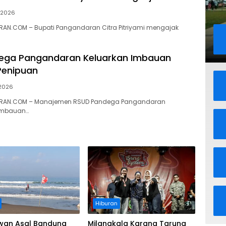
i 2026
AN.COM – Bupati Pangandaran Citra Pitriyami mengajak
ega Pangandaran Keluarkan Imbauan
enipuan
 2026
RAN.COM – Manajemen RSUD Pandega Pangandaran
imbauan…
Hiburan
wan Asal Bandung
Milangkala Karang Taruna