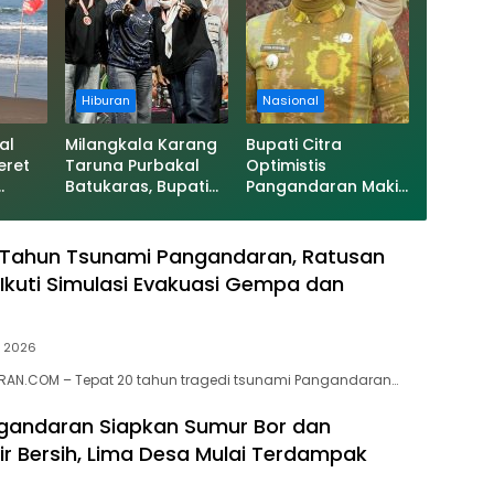
Hiburan
Nasional
al
Milangkala Karang
Bupati Citra
eret
Taruna Purbakal
Optimistis
Batukaras, Bupati
Pangandaran Makin
Ajak Pemuda Terus
Maju, Targetkan
g
Berkarya untuk
PAD Naik dan
ti
Pangandaran
Investasi Terus
0 Tahun Tsunami Pangandaran, Ratusan
Bertambah
Ikuti Simulasi Evakuasi Gempa dan
li 2026
AN.COM – Tepat 20 tahun tragedi tsunami Pangandaran…
gandaran Siapkan Sumur Bor dan
Air Bersih, Lima Desa Mulai Terdampak