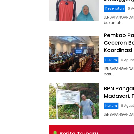
Kesehatan
6 A
LENSAPANGANDAR
bukanlah…
Pemkab Pa
Ceceran Ba
Koordinasi
Hukum
6 Agus
LENSAPANGANDA
batu…
BPN Panga
Madasari, 
Hukum
6 Agus
LENSAPANGANDARA
lensapangandaran
Berita Terbaru