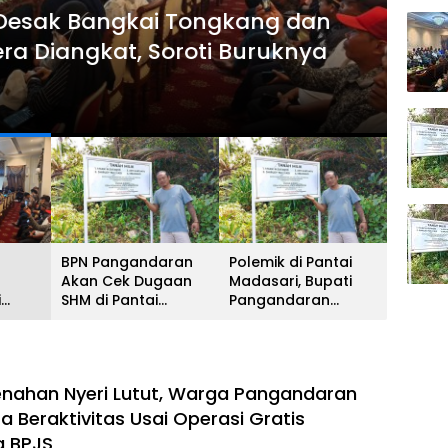
esak Bangkai Tongkang dan
Hukum
ra Diangkat, Soroti Buruknya
BPN
Mad
6 Agus
BPN Pangandaran
Polemik di Pantai
Akan Cek Dugaan
Madasari, Bupati
i
SHM di Pantai
Pangandaran
n
Madasari, Pemkab
Selidiki Dugaan SHM
 Bara
Minta Usut Asal-
di Kawasan
at,
usul Sertifikat
Sempadan Pantai
ya
nahan Nyeri Lutut, Warga Pangandaran
a Beraktivitas Usai Operasi Gratis
g BPJS