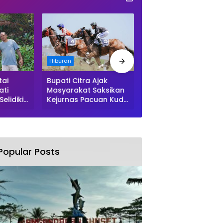
Hiburan
Hukum
tai
Bupati Citra Ajak
RSUD Pandega
ati
Masyarakat Saksikan
Pangandaran
elidiki
Kejurnas Pacuan Kuda
Keluarkan Imbauan
i
Indonesia Derby 2026
Waspada Penipuan
padan
di Legokjawa
Popular Posts