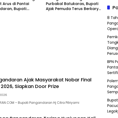
t Arus di Pantai
Purbakal Batukaras, Bupati
Po
aran, Bupati:
Ajak Pemuda Terus Berkarya
Wisatawan Ikuti
untuk Pangandaran
8 Tah
Panga
Opera
Pemka
Tongk
Diang
Peru
BPN P
Panta
Sertif
gandaran Ajak Masyarakat Nobar Final
Polem
 2026, Siapkan Door Prize
Panga
Semp
 2026
Bupat
N.COM – Bupati Pangandaran Hj Citra Pitriyami
Pacua
Legok