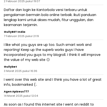
2 Februari 2025 pukul 19:07
Daftar dan login ke Kantorbola versi terbaru untuk
pengalaman bermain bola online terbaik. Ikuti panduan
lengkap kami untuk akses mudah, fitur unggulan, dan
keamanan terjamin.
GullyBET India
7 Februari 2025 pukul 21:19
I like what you guys are up too. Such smart work and
reporting! Keep up the superb works guys I have
incorporated you guys to my blogroll. I think it will improve
the value of my web site 🙂
Gullybet
3 Maret 2025 pukul 16:36
I went over this web site and I think you have a lot of great
info, bookmarked (:.
Agen Apizeus777
14 Maret 2025 pukul 12:04
As soon as I found this internet site I went on reddit to