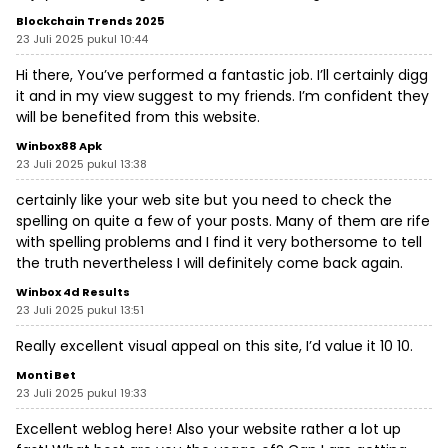
Blockchain Trends 2025
23 Juli 2025 pukul 10:44
Hi there, You’ve performed a fantastic job. I’ll certainly digg
it and in my view suggest to my friends. I’m confident they
will be benefited from this website.
Winbox88 Apk
23 Juli 2025 pukul 13:38
certainly like your web site but you need to check the
spelling on quite a few of your posts. Many of them are rife
with spelling problems and I find it very bothersome to tell
the truth nevertheless I will definitely come back again.
Winbox 4d Results
23 Juli 2025 pukul 13:51
Really excellent visual appeal on this site, I’d value it 10 10.
Monti Bet
23 Juli 2025 pukul 19:33
Excellent weblog here! Also your website rather a lot up