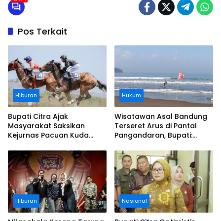
Pos Terkait
Hiburan
Hukum
Bupati Citra Ajak
Wisatawan Asal Bandung
Masyarakat Saksikan
Terseret Arus di Pantai
Kejurnas Pacuan Kuda
Pangandaran, Bupati:
Indonesia Derby 2026 di
Tolong Wisatawan Ikuti
Legokjawa
Aturan
Hiburan
Nasional