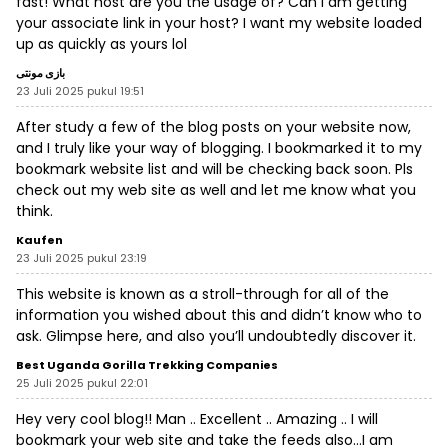
fast! What host are you the usage of? Can I am getting
your associate link in your host? I want my website loaded
up as quickly as yours lol
بازی مونتی
23 Juli 2025 pukul 19:51
After study a few of the blog posts on your website now,
and I truly like your way of blogging. I bookmarked it to my
bookmark website list and will be checking back soon. Pls
check out my web site as well and let me know what you
think.
Kaufen
23 Juli 2025 pukul 23:19
This website is known as a stroll-through for all of the
information you wished about this and didn’t know who to
ask. Glimpse here, and also you’ll undoubtedly discover it.
Best Uganda Gorilla Trekking Companies
25 Juli 2025 pukul 22:01
Hey very cool blog!! Man .. Excellent .. Amazing .. I will
bookmark your web site and take the feeds also…I am