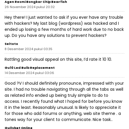
Agen Resmi Bongkar Chip Bearfish
26 November 2024 pukul 20:32
Hey there! I just wanted to ask if you ever have any trouble
with hackers? My last blog (wordpress) was hacked and I
ended up losing a few months of hard work due to no back
up. Do you have any solutions to prevent hackers?
Seltoto
8 Desember 2024 pukul 03:35
Rattling good visual appeal on this site, I’d rate it 10 10.
Gu10 Led Bulb Replacement
14 Desember 2024 pukul 03:06
Good ?V I should definitely pronounce, impressed with your
site. I had no trouble navigating through all the tabs as well
as related info ended up being truly simple to do to
access. I recently found what I hoped for before you know
it in the least. Reasonably unusual. Is likely to appreciate it
for those who add forums or anything, web site theme . a
tones way for your client to communicate. Nice task..
Gullybet Online