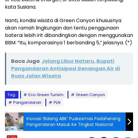
kata Susiana.
Nanti, kondisi wisata di Green Canyon khususnya
akan ramah lingkungan dan tentu penggunaan
baterai lebih irit dibandingkan dengan menggunakan
BBM. “Itu, komparasinya 1 berbanding 5,” jelasnya. (*)
Baca Juga
Jelang Libur Nataru, Bupati
Pangandaran Antisipasi Genangan Air di
Ruas Jalan Wisata
Tag:
Eco Green Turism
Green Canyon
Pangandaran
PLN
Inovasi ‘Balang ABK’ Puskesmas Padaherang
Pangandaran Masuk Ke Tingkat Nasional
12,404