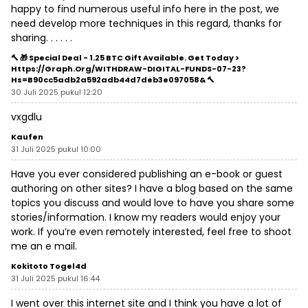
happy to find numerous useful info here in the post, we
need develop more techniques in this regard, thanks for
sharing. . . . . .
🔨 🎁 Special Deal - 1.25 BTC Gift Available. Get Today >
Https://graph.org/WITHDRAW-DIGITAL-FUNDS-07-23?
Hs=b90cc5adb2a592adb44d7deb3e097058& 🔨
30 Juli 2025 pukul 12:20
vxgdlu
Kaufen
31 Juli 2025 pukul 10:00
Have you ever considered publishing an e-book or guest
authoring on other sites? I have a blog based on the same
topics you discuss and would love to have you share some
stories/information. I know my readers would enjoy your
work. If you’re even remotely interested, feel free to shoot
me an e mail.
Kokitoto Togel4d
31 Juli 2025 pukul 16:44
I went over this internet site and I think you have a lot of