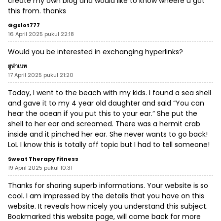
create my own blog and would like to know wheere u got
this from. thanks
Ggslot777
16 April 2025 pukul 22:18
Would you be interested in exchanging hyperlinks?
ยูฟ่าเบท
17 April 2025 pukul 21:20
Today, I went to the beach with my kids. I found a sea shell
and gave it to my 4 year old daughter and said “You can
hear the ocean if you put this to your ear.” She put the
shell to her ear and screamed. There was a hermit crab
inside and it pinched her ear. She never wants to go back!
LoL I know this is totally off topic but I had to tell someone!
Sweat Therapy Fitness
19 April 2025 pukul 10:31
Thanks for sharing superb informations. Your website is so
cool. I am impressed by the details that you have on this
website. It reveals how nicely you understand this subject.
Bookmarked this website page, will come back for more