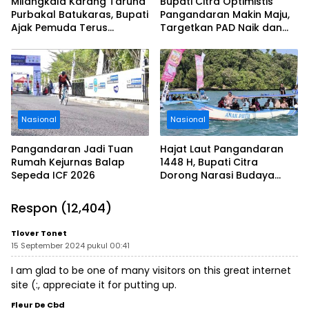
Milangkala Karang Taruna
Bupati Citra Optimistis
Purbakal Batukaras, Bupati
Pangandaran Makin Maju,
Ajak Pemuda Terus
Targetkan PAD Naik dan
Berkarya untuk
Investasi Terus Bertambah
Pangandaran
Nasional
Nasional
Pangandaran Jadi Tuan
Hajat Laut Pangandaran
Rumah Kejurnas Balap
1448 H, Bupati Citra
Sepeda ICF 2026
Dorong Narasi Budaya
Dewi Rengganis Gantikan
Mitos Nyi Loro Kidul
Respon (12,404)
Tlover Tonet
15 September 2024 pukul 00:41
I am glad to be one of many visitors on this great internet
site (:, appreciate it for putting up.
Fleur De Cbd