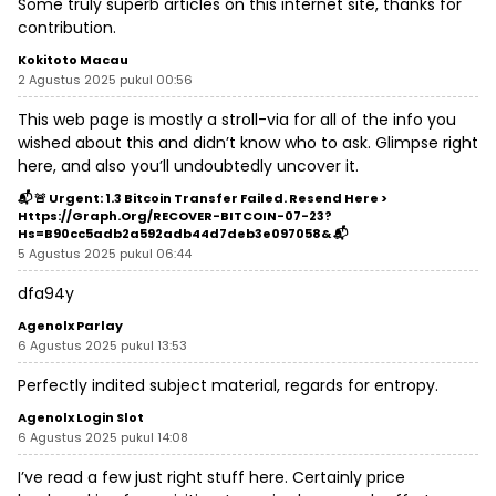
Some truly superb articles on this internet site, thanks for
contribution.
Kokitoto Macau
2 Agustus 2025 pukul 00:56
This web page is mostly a stroll-via for all of the info you
wished about this and didn’t know who to ask. Glimpse right
here, and also you’ll undoubtedly uncover it.
📬 🚨 Urgent: 1.3 Bitcoin Transfer Failed. Resend Here >
Https://graph.org/RECOVER-BITCOIN-07-23?
Hs=b90cc5adb2a592adb44d7deb3e097058& 📬
5 Agustus 2025 pukul 06:44
dfa94y
Agenolx Parlay
6 Agustus 2025 pukul 13:53
Perfectly indited subject material, regards for entropy.
Agenolx Login Slot
6 Agustus 2025 pukul 14:08
I’ve read a few just right stuff here. Certainly price