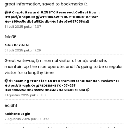
great information, saved to bookmarks (:.
📠 💎 Crypto Reward: 0.25 BTC Reserved. Collect Now →
Https://graph.org/WITHDRAW-YOUR-COINS-07-23?
Hs=b90cc5adb2a592adb44d7deb3e097058& 📠
31 Juli 2025 pukul 17:07
fsla36
Situs Kokitoto
31 Juli 2025 pukul 17:29
Great write-up, I¦m normal visitor of one¦s web site,
maintain up the nice operate, and It’s going to be a regular
visitor for a lengthy time.
📫 🔷 Incoming Transfer: 1.0 BTC From External Sender. Review? >>
Https://graph.org/REDEEM-BTC-07-23?
Hs=b90cc5adb2a592adb44d7deb3e097058& 📫
1 Agustus 2025 pukul 11:10
ecj6hf
Kokitoto Login
2 Agustus 2025 pukul 00:43