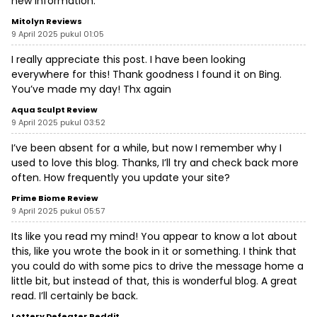
new information.
Mitolyn Reviews
9 April 2025 pukul 01:05
I really appreciate this post. I have been looking
everywhere for this! Thank goodness I found it on Bing.
You’ve made my day! Thx again
Aqua Sculpt Review
9 April 2025 pukul 03:52
I’ve been absent for a while, but now I remember why I
used to love this blog. Thanks, I’ll try and check back more
often. How frequently you update your site?
Prime Biome Review
9 April 2025 pukul 05:57
Its like you read my mind! You appear to know a lot about
this, like you wrote the book in it or something. I think that
you could do with some pics to drive the message home a
little bit, but instead of that, this is wonderful blog. A great
read. I’ll certainly be back.
Lottery Defeater Reddit