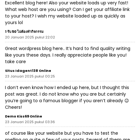
Excellent blog here! Also your website loads up very fast!
What web host are you using? Can I get your affiliate link
to your host? I wish my website loaded up as quickly as
yours lol
1 รับ 50 ไม่ต้องทํากิจกรรม
20 Januari 2025 pukul 22:02
Great wordpress blog here.. It’s hard to find quality writing
like yours these days. I really appreciate people like you!
take care
Situs Idagent138 Online
23 Januari 2025 pukul 00:25
I don’t even know how I ended up here, but I thought this
post was great. I do not know who you are but certainly
you’re going to a famous blogger if you aren’t already 😉
Cheers!
Demo Kiss69 Online
23 Januari 2025 pukul 03:36
of course like your website but you have to test the
spelling on quite a few of your posts. Several of them are