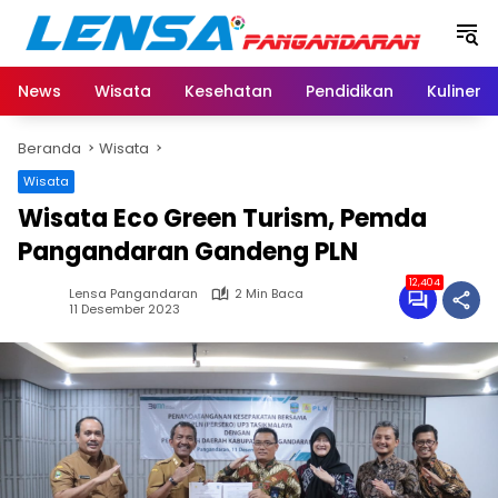
Langsung
ke
konten
News
Wisata
Kesehatan
Pendidikan
Kuliner
Beranda
Wisata
Wisata
Wisata Eco Green Turism, Pemda
Pangandaran Gandeng PLN
12,404
Lensa Pangandaran
2 Min Baca
11 Desember 2023