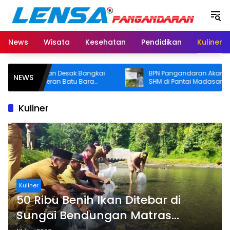
Langsung
ke
konten
News
Wisata
Kesehatan
Pendidikan
Kuliner
an Desak Bangkai
BPN Pangandaran Akan Cek Dugaan
NEWS
ran Batu Bara
SHM di Pantai Madasari, Pemkab Minta
roti Buruknya
Usut Asal-usul Sertifikat
haan
Kuliner
Kuliner
50 Ribu Benih Ikan Ditebar di
Sungai Bendungan Matras