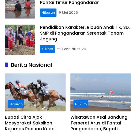
Pantai Timur Pangandaran
Hiburan
9 Mei 2026
Pendidikan Karakter, Ribuan Anak TK, SD,
SMP di Pangandaran Serentak Tanam
Jagung
Kuliner
22 Februari 2026
Berita Nasional
Hiburan
Hukum
Bupati Citra Ajak
Wisatawan Asal Bandung
Masyarakat Saksikan
Terseret Arus di Pantai
Kejurnas Pacuan Kuda
Pangandaran, Bupati:
Indonesia Derby 2026 di
Tolong Wisatawan Ikuti