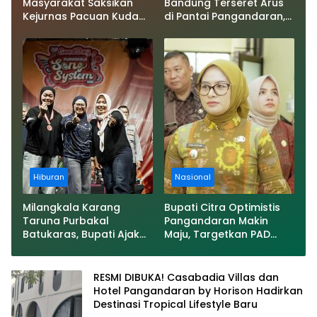
Masyarakat Saksikan
Bandung Terseret Arus
Kejurnas Pacuan Kuda
di Pantai Pangandaran,
Indonesia Derby 2026 di
Bupati: Tolong
Legokjawa
Wisatawan Ikuti Aturan
Hiburan
Nasional
Milangkala Karang
Bupati Citra Optimistis
Taruna Purbakal
Pangandaran Makin
Batukaras, Bupati Ajak
Maju, Targetkan PAD
Pemuda Terus Berkarya
Naik dan Investasi Terus
untuk Pangandaran
Bertambah
RESMI DIBUKA! Casabadia Villas dan
Hotel Pangandaran by Horison Hadirkan
Destinasi Tropical Lifestyle Baru