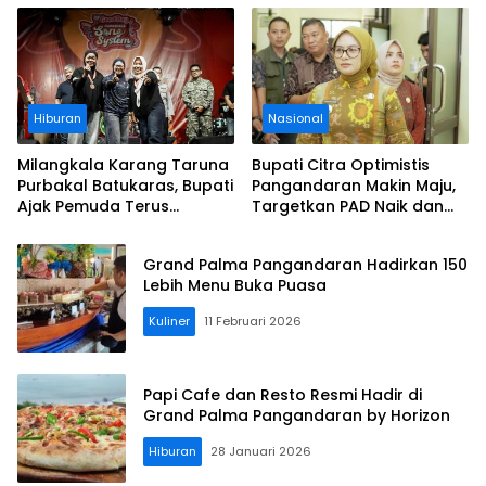
Legokjawa
Aturan
Hiburan
Nasional
Milangkala Karang Taruna
Bupati Citra Optimistis
Purbakal Batukaras, Bupati
Pangandaran Makin Maju,
Ajak Pemuda Terus
Targetkan PAD Naik dan
Berkarya untuk
Investasi Terus Bertambah
Pangandaran
Grand Palma Pangandaran Hadirkan 150
Kuliner
11 Februari 2026
Papi Cafe dan Resto Resmi Hadir di
Grand Palma Pangandaran by Horizon
Hiburan
28 Januari 2026