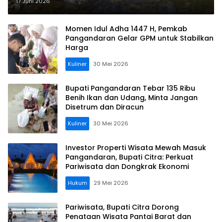
Pangandaran, Jaga Ekosistem
17 Juni 2026
dan Populasi Ikan
Momen Idul Adha 1447 H, Pemkab
Pangandaran Gelar GPM untuk Stabilkan
Harga
Kuliner
30 Mei 2026
Bupati Pangandaran Tebar 135 Ribu
Benih Ikan dan Udang, Minta Jangan
Disetrum dan Diracun
Kuliner
30 Mei 2026
Investor Properti Wisata Mewah Masuk
Pangandaran, Bupati Citra: Perkuat
Pariwisata dan Dongkrak Ekonomi
Hukum
29 Mei 2026
Pariwisata, Bupati Citra Dorong
Penataan Wisata Pantai Barat dan