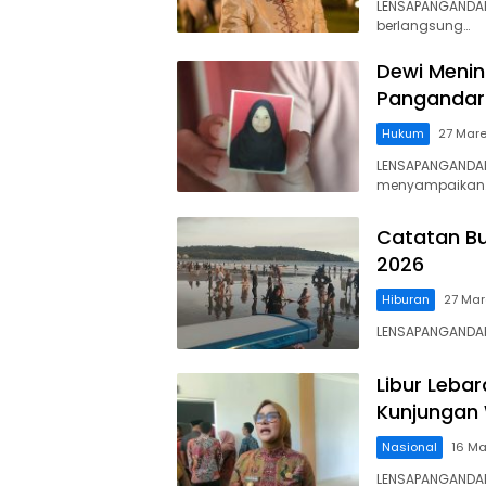
LENSAPANGANDAR
berlangsung…
Dewi Menin
Pangandar
Hukum
27 Mar
LENSAPANGANDARA
menyampaikan
Catatan Bu
2026
Hiburan
27 Mar
LENSAPANGANDARA
Libur Leba
Kunjungan
Nasional
16 Ma
LENSAPANGANDARA