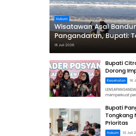
Hukum
Wisatawan Asal Bandung
Pangandaran, Bupati: T
18 Juli 2026
Bupati Cit
Dorong Imp
Kesehatan
16 
LENSAPANGANDAR
memperkuat pe
Bupati Pan
Tongkang N
Prioritas
Hukum
10 Juli