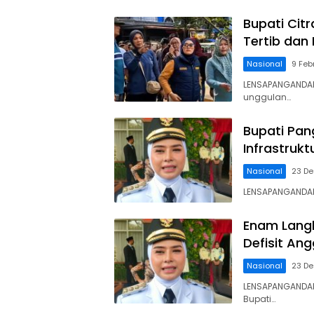
Bupati Citr
Tertib dan
Nasional
9 Feb
LENSAPANGANDAR
unggulan…
Bupati Pa
Infrastruk
Nasional
23 D
LENSAPANGANDAR
Enam Langk
Defisit An
Nasional
23 D
LENSAPANGANDA
Bupati…