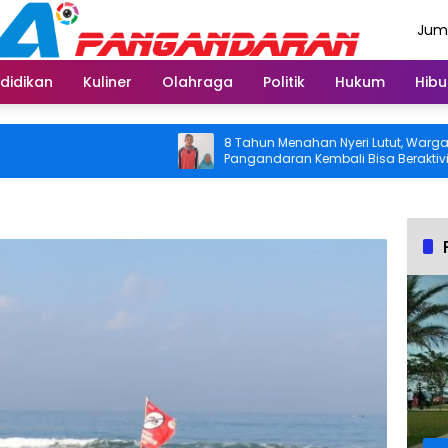
Juma
Agus
didikan
Kuliner
Olahraga
Politik
Hukum
Hibu
8 Tahun Menahan Nyeri Lutut, Warga
Pangandaran Kembali Bisa Beraktivitas
Usai Operasi Gratis Ditanggung BPJS