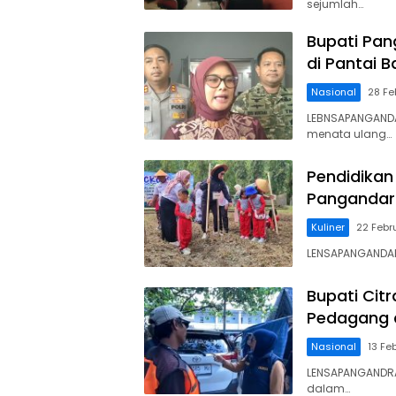
sejumlah…
Bupati Pan
di Pantai 
Nasional
28 Fe
LEBNSAPANGAND
menata ulang…
Pendidikan 
Pangandar
Kuliner
22 Febr
LENSAPANGANDARA
Bupati Citr
Pedagang 
Nasional
13 Fe
LENSAPANGANDRA
dalam…