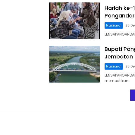
Harlah ke-1
Pangandar
Nasional
23 D
LENSAPANGANDARA
Bupati Pa
Jembatan 
Nasional
23 D
LENSAPANGANDARA
memastikan…