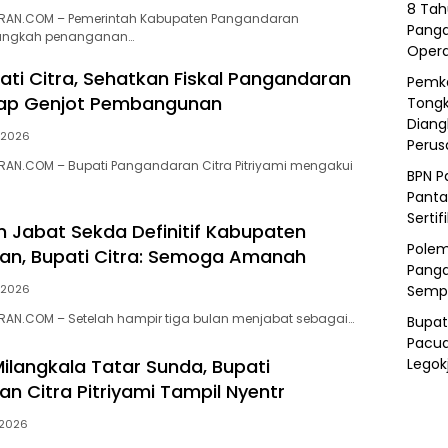
8 Tah
RAN.COM – Pemerintah Kabupaten Pangandaran
Panga
angkah penanganan…
Opera
ati Citra, Sehatkan Fiskal Pangandaran
Pemka
tap Genjot Pembangunan
Tongk
Diang
i 2026
Peru
AN.COM – Bupati Pangandaran Citra Pitriyami mengakui
BPN P
Panta
Sertif
n Jabat Sekda Definitif Kabupaten
Polem
an, Bupati Citra: Semoga Amanah
Panga
Semp
i 2026
AN.COM – Setelah hampir tiga bulan menjabat sebagai…
Bupat
Pacua
Legok
ilangkala Tatar Sunda, Bupati
n Citra Pitriyami Tampil Nyentr
 2026