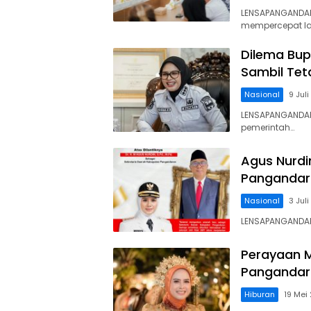
LENSAPANGANDA
mempercepat l
Dilema Bup
Sambil Te
Nasional
9 Jul
LENSAPANGANDAR
pemerintah…
Agus Nurdi
Pangandar
Nasional
3 Jul
LENSAPANGANDAR
Perayaan M
Pangandara
Hiburan
19 Mei