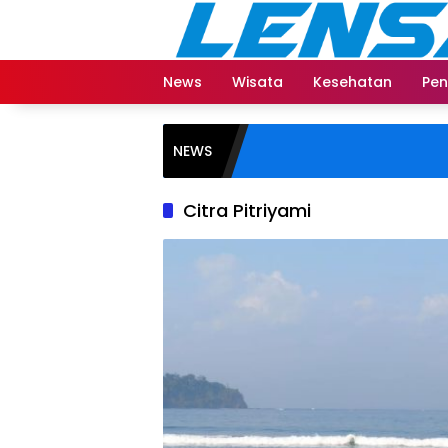
Langsung
ke
konten
News
Wisata
Kesehatan
Pen
NEWS
Citra Pitriyami