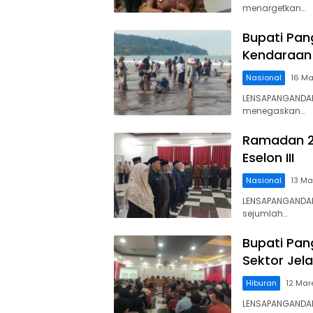
menargetkan…
Bupati Pan
Kendaraan 
Nasional
16 Ma
LENSAPANGANDARA
menegaskan…
Ramadan 20
Eselon III
Nasional
13 Ma
LENSAPANGANDARA
sejumlah…
Bupati Pan
Sektor Jel
Hiburan
12 Mar
LENSAPANGANDAR