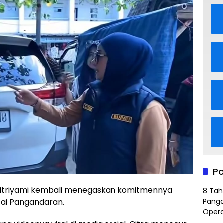
Po
Pitriyami kembali menegaskan komitmennya
8 Tah
ai Pangandaran.
Panga
Opera