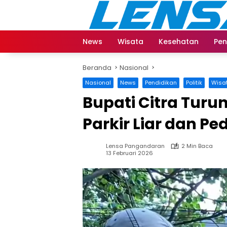
Langsung
ke
konten
News
Wisata
Kesehatan
Pen
Beranda
Nasional
Nasional
News
Pendidikan
Politik
Wisa
Bupati Citra Turu
Parkir Liar dan 
Lensa Pangandaran
2 Min Baca
13 Februari 2026