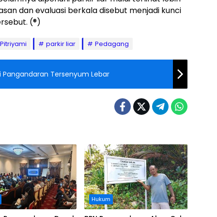
san dan evaluasi berkala disebut menjadi kunci
rsebut. (®)
 Pitriyami
parkir liar
Pedagang
gi Pangandaran Tersenyum Lebar
Hukum