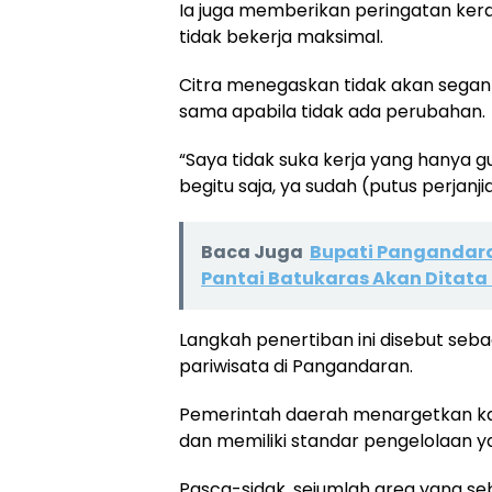
Ia juga memberikan peringatan kera
tidak bekerja maksimal.
Citra menegaskan tidak akan segan
sama apabila tidak ada perubahan.
“Saya tidak suka kerja yang hanya gu
begitu saja, ya sudah (putus perjanji
Baca Juga
Bupati Pangandara
Pantai Batukaras Akan Ditata
Langkah penertiban ini disebut seba
pariwisata di Pangandaran.
Pemerintah daerah menargetkan kaw
dan memiliki standar pengelolaan ya
Pasca-sidak, sejumlah area yang sebe