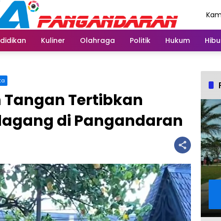
Kami
Agu
didikan
Kuliner
Olahraga
Politik
Hukum
Hibu
ta
n Tangan Tertibkan
Pedagang di Pangandaran