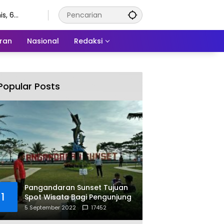
s, 6
stus 2026
ran
Nasional
Redaksi
Popular Posts
Pangandaran Sunset Tujuan
1
Spot Wisata Bagi Pengunjung
5 September 2022
17452