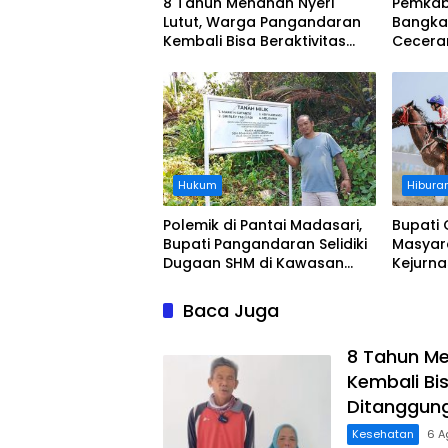
8 Tahun Menahan Nyeri
Pemkab
Lutut, Warga Pangandaran
Bangka
Kembali Bisa Beraktivitas
Cecera
Usai Operasi Gratis
Diangka
Ditanggung BPJS
Koordi
Hukum
Hibura
Polemik di Pantai Madasari,
Bupati 
Bupati Pangandaran Selidiki
Masyar
Dugaan SHM di Kawasan
Kejurn
Sempadan Pantai
Indones
Legokj
Baca Juga
8 Tahun Me
Kembali Bis
Ditanggun
Kesehatan
6 A