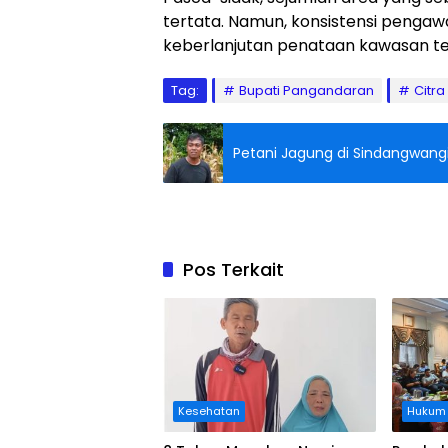
tertata. Namun, konsistensi pengawa
keberlanjutan penataan kawasan te
Tag:
Bupati Pangandaran
Citra
‎Petani Jagung di Sindangwan
Pos Terkait
Kesehatan
Hukum