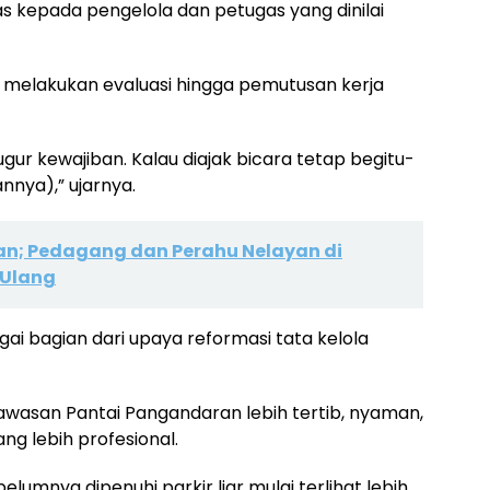
s kepada pengelola dan petugas yang dinilai
 melakukan evaluasi hingga pemutusan kerja
gur kewajiban. Kalau diajak bicara tetap begitu-
annya),” ujarnya.
n; Pedagang dan Perahu Nelayan di
 Ulang
gai bagian dari upaya reformasi tata kelola
asan Pantai Pangandaran lebih tertib, nyaman,
ng lebih profesional.
lumnya dipenuhi parkir liar mulai terlihat lebih