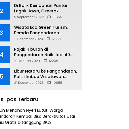
Di Balik Keindahan Pantai
2
Legok Jawa, Cimerak,
Pangandaran
5 September 2022
13656
Wisata Eco Green Turism,
3
Pemda Pangandaran
Gandeng PLN
11 Desember 2023
12353
Pajak Hiburan di
4
Pangandaran Naik Jadi 40
Persen
10 Januari 2024
12206
Libur Nataru ke Pangandaran,
5
Polisi Imbau Wisatawan
Gunakan Jalur Arteri
21 Desember 2023
10655
s-pos Terbaru
un Menahan Nyeri Lutut, Warga
ndaran Kembali Bisa Beraktivitas Usai
si Gratis Ditanggung BPJS