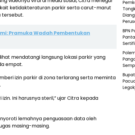
g videonya viral di media sosial, Citra menegur
Pemka
ait ketidakteraturan parkir serta carut-marut
Tongk
 tersebut.
Diang
Peru
BPN P
iyami: Pramuka Wadah Pembentukan
Panta
Sertif
Polem
lihat mendatangi langsung lokasi parkir yang
Panga
oda empat.
Semp
Bupat
ri izin parkir di zona terlarang serta meminta
Pacua
.
Legok
zin. Ini harusnya steril,” ujar Citra kepada
 menyoroti lemahnya penguasaan data oleh
 tugas masing-masing.