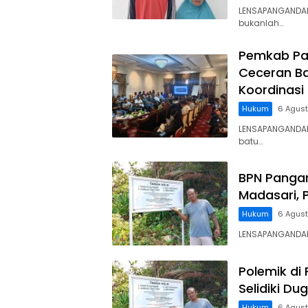
LENSAPANGANDAR
bukanlah…
Pemkab Pa
Ceceran Ba
Koordinasi
Hukum
6 Agus
LENSAPANGANDA
batu…
BPN Panga
Madasari, 
Hukum
6 Agus
LENSAPANGANDARA
Polemik di
Selidiki D
Hukum
6 Agus