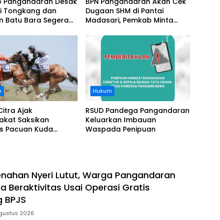
 Pangandaran Desak
BPN Pangandaran Akan Cek
i Tongkang dan
Dugaan SHM di Pantai
n Batu Bara Segera
Madasari, Pemkab Minta
t, Soroti Buruknya
Usut Asal-usul Sertifikat
nasi Perusahaan
n
Hukum
Citra Ajak
RSUD Pandega Pangandaran
akat Saksikan
Keluarkan Imbauan
as Pacuan Kuda
Waspada Penipuan
ia Derby 2026 di
awa
nahan Nyeri Lutut, Warga Pangandaran
a Beraktivitas Usai Operasi Gratis
g BPJS
gustus 2026