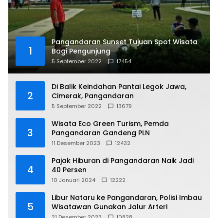
Pangandaran Sunset Tujuan Spot Wisata
1
Bagi Pengunjung
5 September 2022
17454
Di Balik Keindahan Pantai Legok Jawa,
2
Cimerak, Pangandaran
5 September 2022
13679
Wisata Eco Green Turism, Pemda
3
Pangandaran Gandeng PLN
11 Desember 2023
12432
Pajak Hiburan di Pangandaran Naik Jadi
4
40 Persen
10 Januari 2024
12222
Libur Nataru ke Pangandaran, Polisi Imbau
5
Wisatawan Gunakan Jalur Arteri
21 Desember 2023
10828