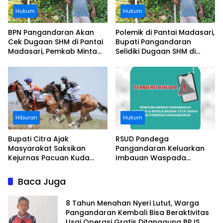
Hukum
Hukum
BPN Pangandaran Akan
Polemik di Pantai Madasari,
Cek Dugaan SHM di Pantai
Bupati Pangandaran
Madasari, Pemkab Minta
Selidiki Dugaan SHM di
Usut Asal-usul Sertifikat
Kawasan Sempadan
Pantai
Hiburan
Hukum
Bupati Citra Ajak
RSUD Pandega
Masyarakat Saksikan
Pangandaran Keluarkan
Kejurnas Pacuan Kuda
Imbauan Waspada
Indonesia Derby 2026 di
Penipuan
Legokjawa
Baca Juga
8 Tahun Menahan Nyeri Lutut, Warga
Pangandaran Kembali Bisa Beraktivitas
Usai Operasi Gratis Ditanggung BPJS