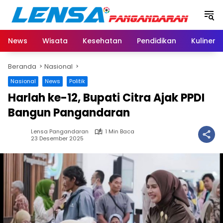
Langsung
ke
konten
News
Wisata
Kesehatan
Pendidikan
Kuliner
Beranda
Nasional
Nasional
News
Politik
Harlah ke-12, Bupati Citra Ajak PPDI
Bangun Pangandaran
Lensa Pangandaran
1 Min Baca
23 Desember 2025