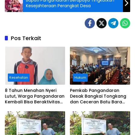
Kesejahteraan Perangkat Desa
Pos Terkait
Kesehatan
Hukum
8 Tahun Menahan Nyeri
Pemkab Pangandaran
Lutut, Warga Pangandaran
Desak Bangkai Tongkang
Kembali Bisa Beraktivitas
dan Ceceran Batu Bara
Usai Operasi Gratis
Segera Diangkat, Soroti
Ditanggung BPJS
Buruknya Koordinasi
Perusahaan