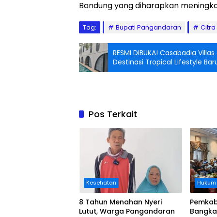
Bandung yang diharapkan meningkatka
Tag:
Bupati Pangandaran
Citra
RESMI DIBUKA! Casabadia Villa
Destinasi Tropical Lifestyle Bar
Pos Terkait
Kesehatan
Hukum
8 Tahun Menahan Nyeri
Pemkab
Lutut, Warga Pangandaran
Bangka