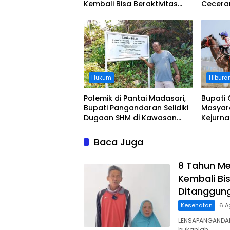
Kembali Bisa Beraktivitas
Cecera
Usai Operasi Gratis
Diangka
Ditanggung BPJS
Koordi
Hukum
Hibura
Polemik di Pantai Madasari,
Bupati 
Bupati Pangandaran Selidiki
Masyar
Dugaan SHM di Kawasan
Kejurn
Sempadan Pantai
Indones
Legokj
Baca Juga
8 Tahun Me
Kembali Bis
Ditanggun
Kesehatan
6 A
LENSAPANGANDAR
bukanlah…