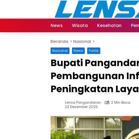
Langsung
ke
konten
News
Wisata
Kesehatan
Pen
Beranda
Nasional
Nasional
News
Politik
Bupati Pangandar
Pembangunan Inf
Peningkatan Laya
Lensa Pangandaran
2 Min Baca
23 Desember 2025