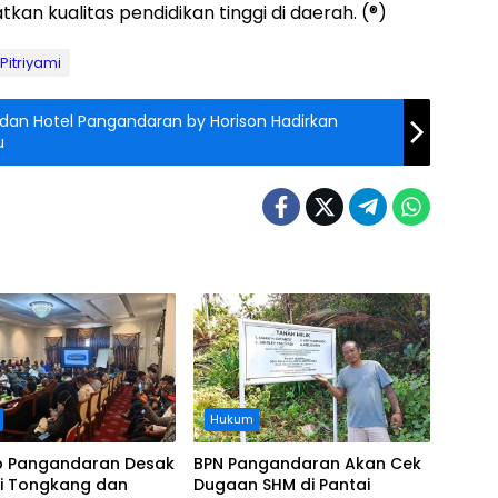
n kualitas pendidikan tinggi di daerah. (®)
 Pitriyami
s dan Hotel Pangandaran by Horison Hadirkan
u
Hukum
 Pangandaran Desak
BPN Pangandaran Akan Cek
i Tongkang dan
Dugaan SHM di Pantai