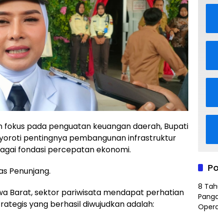
n fokus pada penguatan keuangan daerah, Bupati
nyoroti pentingnya pembangunan infrastruktur
bagai fondasi percepatan ekonomi.
Po
tas Penunjang.
8 Tah
wa Barat, sektor pariwisata mendapat perhatian
Panga
trategis yang berhasil diwujudkan adalah:
Opera