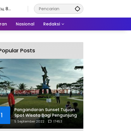
u, 8
stus 2026
ran
Nasional
Redaksi
Popular Posts
Pangandaran Sunset Tujuan
1
Spot Wisata Bagi Pengunjung
5 September 2022
17453