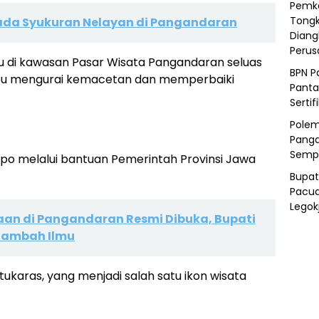
Pemka
Tongk
pada Syukuran Nelayan di Pangandaran
Diang
Peru
 di kawasan Pasar Wisata Pangandaran seluas
BPN P
pu mengurai kemacetan dan memperbaiki
Panta
Sertif
Polem
Panga
Semp
 melalui bantuan Pemerintah Provinsi Jawa
Bupat
Pacua
Legok
an di Pangandaran Resmi Dibuka, Bupati
enambah Ilmu
ukaras, yang menjadi salah satu ikon wisata