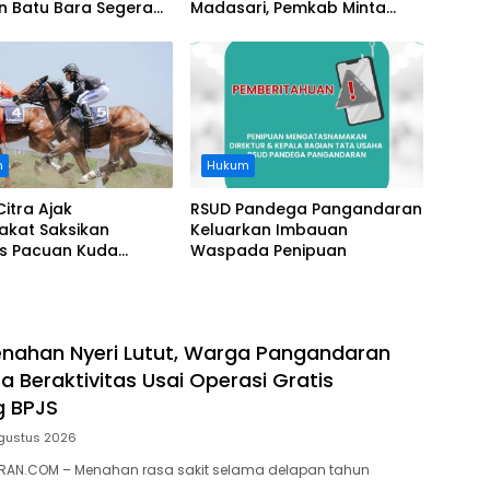
n Batu Bara Segera
Madasari, Pemkab Minta
t, Soroti Buruknya
Usut Asal-usul Sertifikat
nasi Perusahaan
n
Hukum
Citra Ajak
RSUD Pandega Pangandaran
akat Saksikan
Keluarkan Imbauan
as Pacuan Kuda
Waspada Penipuan
ia Derby 2026 di
awa
nahan Nyeri Lutut, Warga Pangandaran
a Beraktivitas Usai Operasi Gratis
g BPJS
gustus 2026
AN.COM – Menahan rasa sakit selama delapan tahun