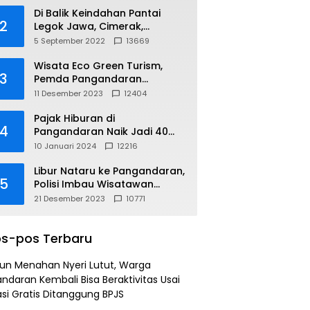
Di Balik Keindahan Pantai
2
Legok Jawa, Cimerak,
Pangandaran
5 September 2022
13669
Wisata Eco Green Turism,
3
Pemda Pangandaran
Gandeng PLN
11 Desember 2023
12404
Pajak Hiburan di
4
Pangandaran Naik Jadi 40
Persen
10 Januari 2024
12216
Libur Nataru ke Pangandaran,
5
Polisi Imbau Wisatawan
Gunakan Jalur Arteri
21 Desember 2023
10771
s-pos Terbaru
un Menahan Nyeri Lutut, Warga
ndaran Kembali Bisa Beraktivitas Usai
si Gratis Ditanggung BPJS