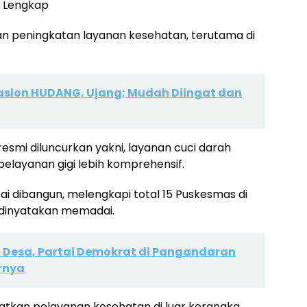
n Lengkap
n peningkatan layanan kesehatan, terutama di
Paslon HUDANG, Ujang; Mudah Diingat dan
esmi diluncurkan yakni, layanan cuci darah
 pelayanan gigi lebih komprehensif.
sai dibangun, melengkapi total 15 Puskesmas di
 dinyatakan memadai.
l Desa, Partai Demokrat di Pangandaran
rnya
kan pelayanan kesehatan di luar kerangka