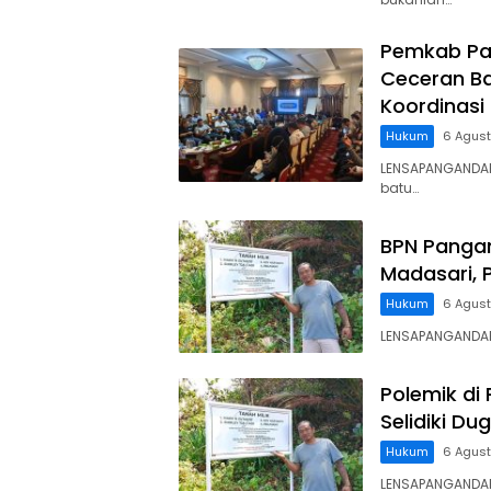
Pemkab Pa
Ceceran Ba
Koordinasi
Hukum
6 Agus
LENSAPANGANDA
batu…
BPN Panga
Madasari, 
Hukum
6 Agus
LENSAPANGANDARA
Polemik di
Selidiki D
Hukum
6 Agus
LENSAPANGANDAR