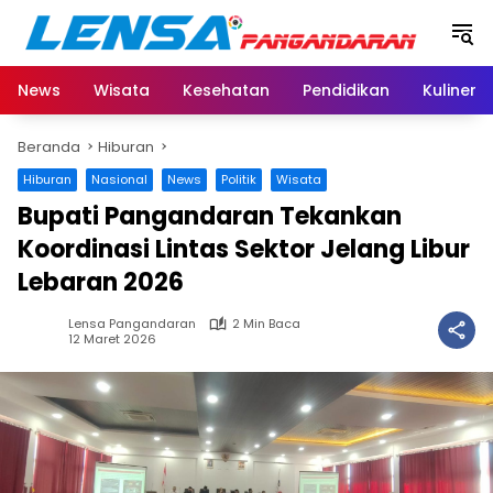
Langsung
ke
konten
News
Wisata
Kesehatan
Pendidikan
Kuliner
Beranda
Hiburan
Hiburan
Nasional
News
Politik
Wisata
Bupati Pangandaran Tekankan
Koordinasi Lintas Sektor Jelang Libur
Lebaran 2026
Lensa Pangandaran
2 Min Baca
12 Maret 2026