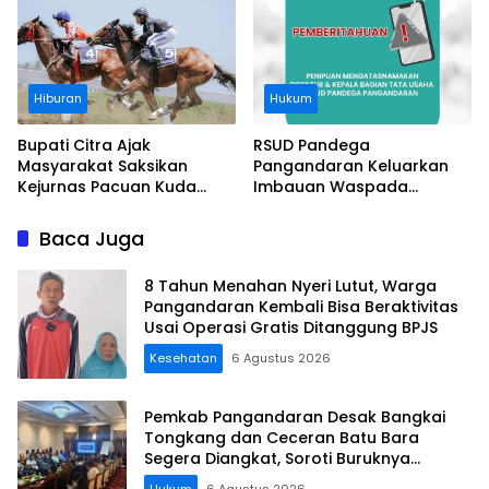
Hiburan
Hukum
Bupati Citra Ajak
RSUD Pandega
Masyarakat Saksikan
Pangandaran Keluarkan
Kejurnas Pacuan Kuda
Imbauan Waspada
Indonesia Derby 2026 di
Penipuan
Legokjawa
Baca Juga
8 Tahun Menahan Nyeri Lutut, Warga
Pangandaran Kembali Bisa Beraktivitas
Usai Operasi Gratis Ditanggung BPJS
Kesehatan
6 Agustus 2026
Pemkab Pangandaran Desak Bangkai
Tongkang dan Ceceran Batu Bara
Segera Diangkat, Soroti Buruknya
Koordinasi Perusahaan
Hukum
6 Agustus 2026