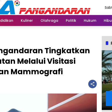
Sabt
Agu
didikan
Kuliner
Olahraga
Politik
Hukum
Hibu
ngandaran Tingkatkan
an Melalui Visitasi
s dan Mammografi