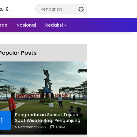
u, 8
stus 2026
ran
Nasional
Redaksi
Popular Posts
Pangandaran Sunset Tujuan
1
Spot Wisata Bagi Pengunjung
5 September 2022
17453