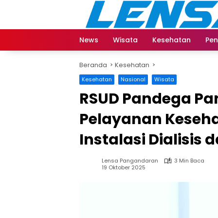
Langsung
ke
konten
News
Wisata
Kesehatan
Pen
Beranda
Kesehatan
Kesehatan
Nasional
Wisata
RSUD Pandega Pa
Pelayanan Kesehat
Instalasi Dialisi
Lensa Pangandaran
3 Min Baca
19 Oktober 2025