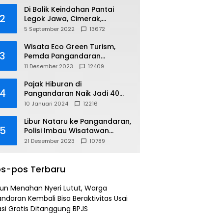
Di Balik Keindahan Pantai
2
Legok Jawa, Cimerak,
Pangandaran
5 September 2022
13672
Wisata Eco Green Turism,
3
Pemda Pangandaran
Gandeng PLN
11 Desember 2023
12409
Pajak Hiburan di
4
Pangandaran Naik Jadi 40
Persen
10 Januari 2024
12216
Libur Nataru ke Pangandaran,
5
Polisi Imbau Wisatawan
Gunakan Jalur Arteri
21 Desember 2023
10789
s-pos Terbaru
un Menahan Nyeri Lutut, Warga
ndaran Kembali Bisa Beraktivitas Usai
si Gratis Ditanggung BPJS