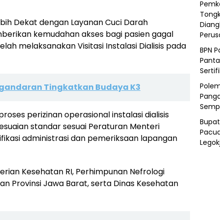
Pemka
Tongk
ah Lebih Dekat dengan Layanan Cuci Darah
Diang
berikan kemudahan akses bagi pasien gagal
Peru
ah melaksanakan Visitasi Instalasi Dialisis pada
BPN P
Panta
Sertif
Polem
gandaran Tingkatkan Budaya K3
Panga
Semp
oses perizinan operasional instalasi dialisis
Bupat
sesuaian standar sesuai Peraturan Menteri
Pacua
fikasi administrasi dan pemeriksaan lapangan
Legok
nterian Kesehatan RI, Perhimpunan Nefrologi
an Provinsi Jawa Barat, serta Dinas Kesehatan