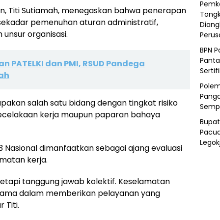
Pemka
n, Titi Sutiamah, menegaskan bahwa penerapan
Tongk
 sekadar pemenuhan aturan administratif,
Diang
 unsur organisasi.
Peru
BPN P
Panta
n PATELKI dan PMI, RSUD Pandega
Sertif
ah
Polem
Panga
akan salah satu bidang dengan tingkat risiko
Semp
si kecelakaan kerja maupun paparan bahaya
Bupat
Pacua
Legok
 Nasional dimanfaatkan sebagai ajang evaluasi
matan kerja.
tetapi tanggung jawab kolektif. Keselamatan
utama dalam memberikan pelayanan yang
 Titi.