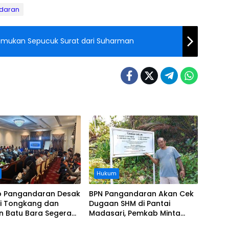
daran
Hukum
 Pangandaran Desak
BPN Pangandaran Akan Cek
i Tongkang dan
Dugaan SHM di Pantai
n Batu Bara Segera
Madasari, Pemkab Minta
t, Soroti Buruknya
Usut Asal-usul Sertifikat