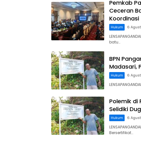
Pemkab Pa
Ceceran Ba
Koordinasi
Hukum
6 Agus
LENSAPANGANDA
batu…
BPN Panga
Madasari, 
Hukum
6 Agus
LENSAPANGANDARA
Polemik di
Selidiki D
Hukum
6 Agus
LENSAPANGANDAR
Bersertifikat…