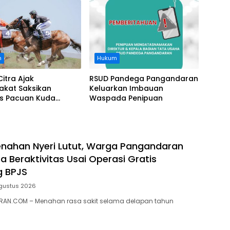
nasi Perusahaan
n
Hukum
Citra Ajak
RSUD Pandega Pangandaran
akat Saksikan
Keluarkan Imbauan
as Pacuan Kuda
Waspada Penipuan
ia Derby 2026 di
awa
nahan Nyeri Lutut, Warga Pangandaran
a Beraktivitas Usai Operasi Gratis
g BPJS
gustus 2026
AN.COM – Menahan rasa sakit selama delapan tahun