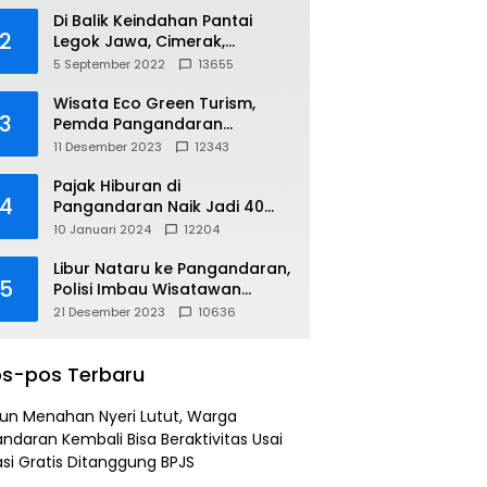
Di Balik Keindahan Pantai
2
Legok Jawa, Cimerak,
Pangandaran
5 September 2022
13655
Wisata Eco Green Turism,
3
Pemda Pangandaran
Gandeng PLN
11 Desember 2023
12343
Pajak Hiburan di
4
Pangandaran Naik Jadi 40
Persen
10 Januari 2024
12204
Libur Nataru ke Pangandaran,
5
Polisi Imbau Wisatawan
Gunakan Jalur Arteri
21 Desember 2023
10636
s-pos Terbaru
un Menahan Nyeri Lutut, Warga
ndaran Kembali Bisa Beraktivitas Usai
si Gratis Ditanggung BPJS