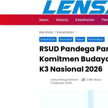
Langsung
ke
konten
News
Wisata
Kesehatan
Pen
Beranda
Kesehatan
Kesehatan
Nasional
News
Pendidikan
RSUD Pandega Pa
Komitmen Budaya 
K3 Nasional 2026
Lensa Pangandaran
2 Min Baca
11 Februari 2026