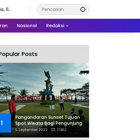
s, 6
stus 2026
ran
Nasional
Redaksi
Popular Posts
Pangandaran Sunset Tujuan
1
Spot Wisata Bagi Pengunjung
5 September 2022
17452