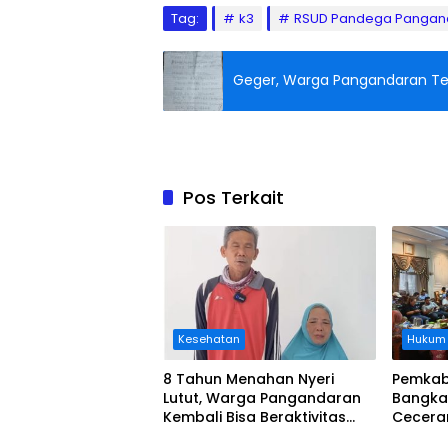
Tag:
k3
RSUD Pandega Pangan
Pos Terkait
Kesehatan
Hukum
8 Tahun Menahan Nyeri
Pemkab
Lutut, Warga Pangandaran
Bangka
Kembali Bisa Beraktivitas
Cecera
Usai Operasi Gratis
Diangka