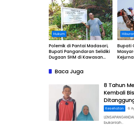
Ditanggung BPJS
Koordi
Hukum
Hibura
Polemik di Pantai Madasari,
Bupati 
Bupati Pangandaran Selidiki
Masyar
Dugaan SHM di Kawasan
Kejurn
Sempadan Pantai
Indones
Legokj
Baca Juga
8 Tahun Me
Kembali Bis
Ditanggun
Kesehatan
6 A
LENSAPANGANDAR
bukanlah…