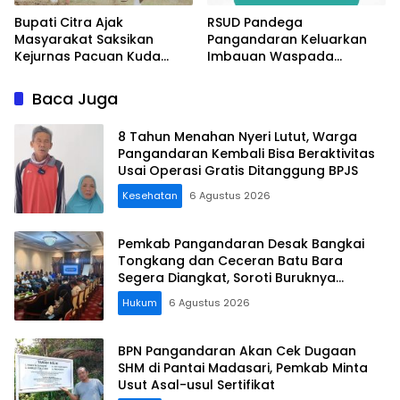
Bupati Citra Ajak
RSUD Pandega
Masyarakat Saksikan
Pangandaran Keluarkan
Kejurnas Pacuan Kuda
Imbauan Waspada
Indonesia Derby 2026 di
Penipuan
Legokjawa
Baca Juga
8 Tahun Menahan Nyeri Lutut, Warga
Pangandaran Kembali Bisa Beraktivitas
Usai Operasi Gratis Ditanggung BPJS
Kesehatan
6 Agustus 2026
Pemkab Pangandaran Desak Bangkai
Tongkang dan Ceceran Batu Bara
Segera Diangkat, Soroti Buruknya
Koordinasi Perusahaan
Hukum
6 Agustus 2026
BPN Pangandaran Akan Cek Dugaan
SHM di Pantai Madasari, Pemkab Minta
Usut Asal-usul Sertifikat