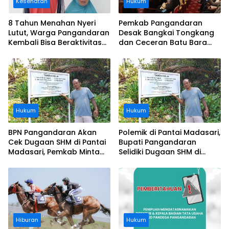
Kesehatan
Hukum
8 Tahun Menahan Nyeri
Pemkab Pangandaran
Lutut, Warga Pangandaran
Desak Bangkai Tongkang
Kembali Bisa Beraktivitas
dan Ceceran Batu Bara
Usai Operasi Gratis
Segera Diangkat, Soroti
Ditanggung BPJS
Buruknya Koordinasi
Perusahaan
Hukum
Hukum
BPN Pangandaran Akan
Polemik di Pantai Madasari,
Cek Dugaan SHM di Pantai
Bupati Pangandaran
Madasari, Pemkab Minta
Selidiki Dugaan SHM di
Usut Asal-usul Sertifikat
Kawasan Sempadan
Pantai
Hiburan
Hukum