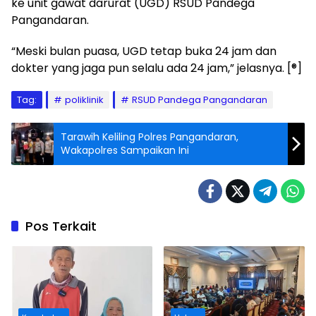
ke unit gawat darurat (UGD) RSUD Pandega
Pangandaran.
“Meski bulan puasa, UGD tetap buka 24 jam dan
dokter yang jaga pun selalu ada 24 jam,” jelasnya. [®]
Tag:
poliklinik
RSUD Pandega Pangandaran
Tarawih Keliling Polres Pangandaran,
Wakapolres Sampaikan Ini
Pos Terkait