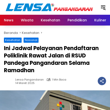
Langsung
ke
konten
News
Wisata
Kesehatan
Pendidikan
Kuliner
Beranda
Kesehatan
Kesehatan
Nasional
Ini Jadwal Pelayanan Pendaftaran
Poliklinik Rawat Jalan di RSUD
Pandega Pangandaran Selama
Ramadhan
Lensa Pangandaran
1 Min Baca
14 Maret 2025