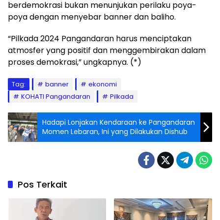
berdemokrasi bukan menunjukan perilaku poya-
poya dengan menyebar banner dan baliho.
“Pilkada 2024 Pangandaran harus menciptakan
atmosfer yang positif dan menggembirakan dalam
proses demokrasi,” ungkapnya. (*)
Tag:
banner
ekonomi
KOHATI Pangandaran
Pilkada
Hadapi Lonjakan Kendaraan ke Pangandaran
Momen Lebaran, Ini yang Dilakukan Dishub
Pos Terkait