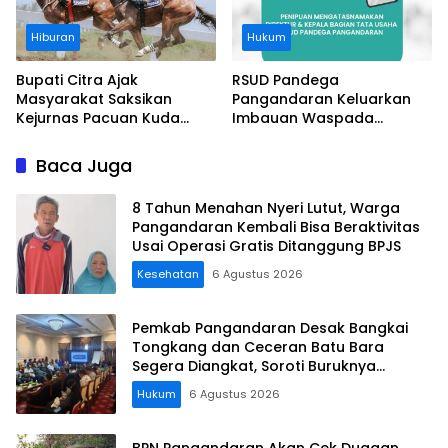
Hiburan
Hukum
Bupati Citra Ajak
RSUD Pandega
Masyarakat Saksikan
Pangandaran Keluarkan
Kejurnas Pacuan Kuda
Imbauan Waspada
Indonesia Derby 2026 di
Penipuan
Legokjawa
Baca Juga
8 Tahun Menahan Nyeri Lutut, Warga
Pangandaran Kembali Bisa Beraktivitas
Usai Operasi Gratis Ditanggung BPJS
Kesehatan
6 Agustus 2026
Pemkab Pangandaran Desak Bangkai
Tongkang dan Ceceran Batu Bara
Segera Diangkat, Soroti Buruknya
Koordinasi Perusahaan
Hukum
6 Agustus 2026