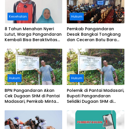
Kesehatan
Hukum
8 Tahun Menahan Nyeri
Pemkab Pangandaran
Lutut, Warga Pangandaran
Desak Bangkai Tongkang
Kembali Bisa Beraktivitas
dan Ceceran Batu Bara
Usai Operasi Gratis
Segera Diangkat, Soroti
Ditanggung BPJS
Buruknya Koordinasi
Perusahaan
Hukum
Hukum
BPN Pangandaran Akan
Polemik di Pantai Madasari,
Cek Dugaan SHM di Pantai
Bupati Pangandaran
Madasari, Pemkab Minta
Selidiki Dugaan SHM di
Usut Asal-usul Sertifikat
Kawasan Sempadan
Pantai