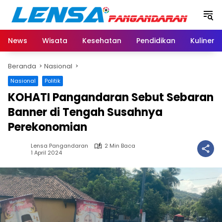
Langsung
ke
konten
News
Wisata
Kesehatan
Pendidikan
Kuliner
Beranda
Nasional
Nasional
Politik
KOHATI Pangandaran Sebut Sebaran
Banner di Tengah Susahnya
Perekonomian
Lensa Pangandaran
2 Min Baca
1 April 2024