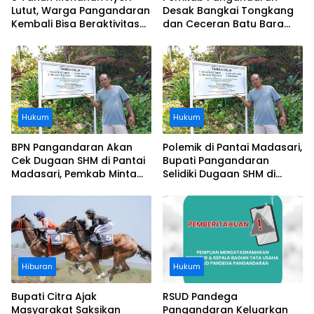
Lutut, Warga Pangandaran
Desak Bangkai Tongkang
Kembali Bisa Beraktivitas
dan Ceceran Batu Bara
Usai Operasi Gratis
Segera Diangkat, Soroti
Ditanggung BPJS
Buruknya Koordinasi
Perusahaan
Hukum
Hukum
BPN Pangandaran Akan
Polemik di Pantai Madasari,
Cek Dugaan SHM di Pantai
Bupati Pangandaran
Madasari, Pemkab Minta
Selidiki Dugaan SHM di
Usut Asal-usul Sertifikat
Kawasan Sempadan
Pantai
Hiburan
Hukum
Bupati Citra Ajak
RSUD Pandega
Masyarakat Saksikan
Pangandaran Keluarkan