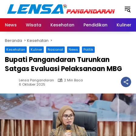
Langsung
ke
konten
News
Wisata
Kesehatan
Pendidikan
Kuliner
Beranda
Kesehatan
Kesehatan
Kuliner
Nasional
News
Politik
Bupati Pangandaran Turunkan
Satgas Evaluasi Pelaksanaan MBG
Lensa Pangandaran
2 Min Baca
6 Oktober 2025