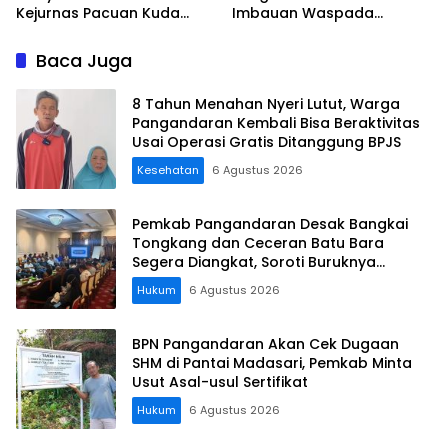
Kejurnas Pacuan Kuda
Imbauan Waspada
Indonesia Derby 2026 di
Penipuan
Legokjawa
Baca Juga
8 Tahun Menahan Nyeri Lutut, Warga
Pangandaran Kembali Bisa Beraktivitas
Usai Operasi Gratis Ditanggung BPJS
Kesehatan
6 Agustus 2026
Pemkab Pangandaran Desak Bangkai
Tongkang dan Ceceran Batu Bara
Segera Diangkat, Soroti Buruknya
Koordinasi Perusahaan
Hukum
6 Agustus 2026
BPN Pangandaran Akan Cek Dugaan
SHM di Pantai Madasari, Pemkab Minta
Usut Asal-usul Sertifikat
Hukum
6 Agustus 2026