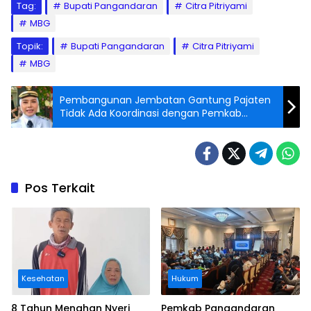
Tag:
Bupati Pangandaran
Citra Pitriyami
MBG
Topik:
Bupati Pangandaran
Citra Pitriyami
MBG
Pembangunan Jembatan Gantung Pajaten
Tidak Ada Koordinasi dengan Pemkab
Pangandaran
Pos Terkait
Kesehatan
Hukum
8 Tahun Menahan Nyeri
Pemkab Pangandaran