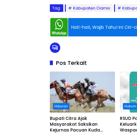
Tag:
Kabupaten Ciamis
Kabupa
Hati-hati, Wajib Tahu! Ini Cir
Pos Terkait
Hiburan
Hukum
Bupati Citra Ajak
RSUD P
Masyarakat Saksikan
Keluar
Kejurnas Pacuan Kuda
Waspad
Indonesia Derby 2026 di