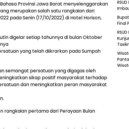
RSUD 
i Bahasa Provinsi Jawa Barat menyelenggarakan
Imba
yang merupakan salah satu rangkaian dari
22 pada Senin (17/10/2022) di Hotel Horison,
Bupat
Final 
RSUD 
tin digelar setiap tahunnya di bulan Oktober
Kunju
nnya
Tasik
ersatuan yang telah diikrarkan pada Sumpah
Wisat
Panta
Wisat
kan semangat persatuan yang digagas oleh
eningkatkan sikap positif masyarakat terhadap
persatuan dan meningkatkan peran masyarakat
n.
n rangkaian pertama dari Perayaan Bulan