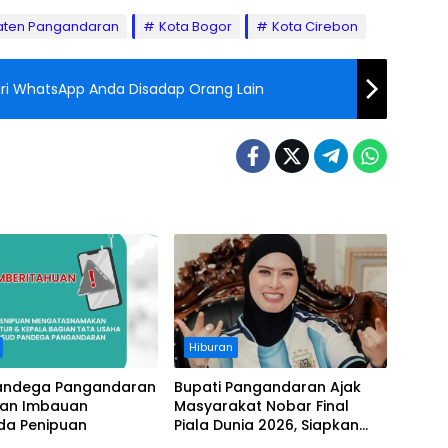
ten Pangandaran
Kota Bogor
Kota Cirebon
i-ciri WhatsApp Anda Disadap Orang Lain
Hiburan
andega Pangandaran
Bupati Pangandaran Ajak
kan Imbauan
Masyarakat Nobar Final
a Penipuan
Piala Dunia 2026, Siapkan
Door Prize