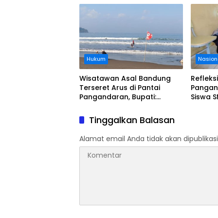
Legokjawa
Hukum
Nasion
Wisatawan Asal Bandung
Refleks
Terseret Arus di Pantai
Pangan
Pangandaran, Bupati:
Siswa S
Tolong Wisatawan Ikuti
Evakua
Aturan
Tsunam
Tinggalkan Balasan
Alamat email Anda tidak akan dipublikasi