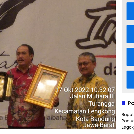
Po
Bupat
Pacua
Legok