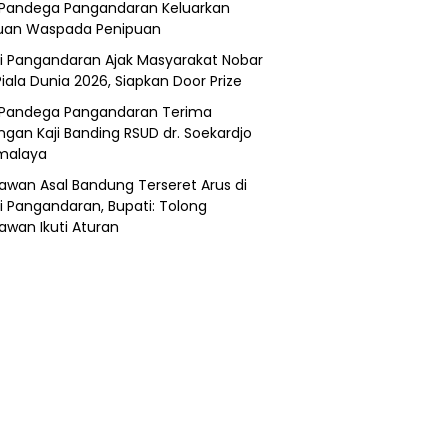
Pandega Pangandaran Keluarkan
uan Waspada Penipuan
i Pangandaran Ajak Masyarakat Nobar
Piala Dunia 2026, Siapkan Door Prize
Pandega Pangandaran Terima
ngan Kaji Banding RSUD dr. Soekardjo
malaya
awan Asal Bandung Terseret Arus di
i Pangandaran, Bupati: Tolong
awan Ikuti Aturan