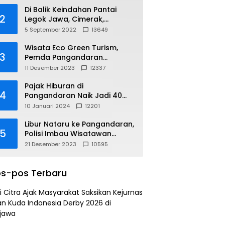
Di Balik Keindahan Pantai
2
Legok Jawa, Cimerak,
Pangandaran
5 September 2022
13649
Wisata Eco Green Turism,
3
Pemda Pangandaran
Gandeng PLN
11 Desember 2023
12337
Pajak Hiburan di
4
Pangandaran Naik Jadi 40
Persen
10 Januari 2024
12201
Libur Nataru ke Pangandaran,
5
Polisi Imbau Wisatawan
Gunakan Jalur Arteri
21 Desember 2023
10595
s-pos Terbaru
i Citra Ajak Masyarakat Saksikan Kejurnas
n Kuda Indonesia Derby 2026 di
jawa