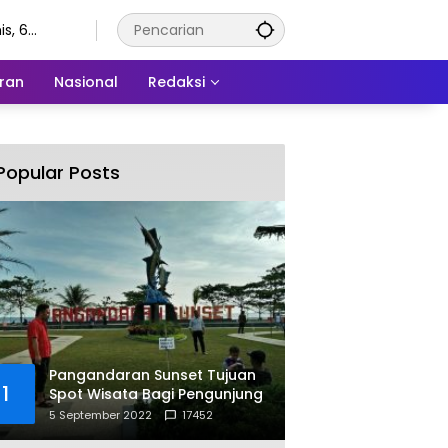
s, 6
stus 2026
ran
Nasional
Redaksi
Popular Posts
Pangandaran Sunset Tujuan
1
Spot Wisata Bagi Pengunjung
5 September 2022
17452