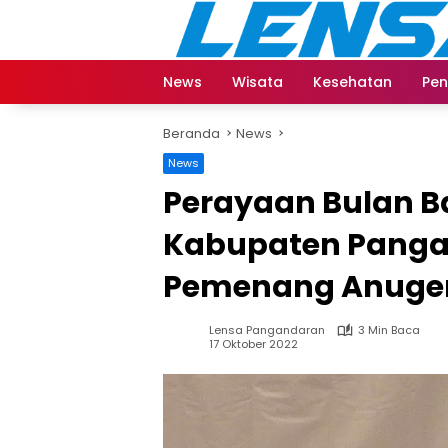
Langsung
ke
konten
News
Wisata
Kesehatan
Pen
Beranda
News
News
Perayaan Bulan B
Kabupaten Panga
Pemenang Anuger
Lensa Pangandaran
3 Min Baca
17 Oktober 2022