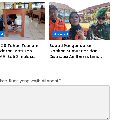
al
Nasional
i 20 Tahun Tsunami
Bupati Pangandaran
daran, Ratusan
Siapkan Sumur Bor dan
MA Ikuti Simulasi
Distribusi Air Bersih, Lima
si Gempa dan
Desa Mulai Terdampak
i
Kekeringan
kan.
Ruas yang wajib ditandai
*