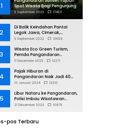
Pangandaran Sunset Tujuan
1
Spot Wisata Bagi Pengunjung
5 September 2022
17453
Di Balik Keindahan Pantai
2
Legok Jawa, Cimerak,
Pangandaran
5 September 2022
13659
Wisata Eco Green Turism,
3
Pemda Pangandaran
Gandeng PLN
11 Desember 2023
12371
Pajak Hiburan di
4
Pangandaran Naik Jadi 40
Persen
10 Januari 2024
12210
Libur Nataru ke Pangandaran,
5
Polisi Imbau Wisatawan
Gunakan Jalur Arteri
21 Desember 2023
10675
s-pos Terbaru