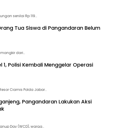
ngan senilai Rp 119…
 Orang Tua Siswa di Pangandaran Belum
 mangkir dari…
 1, Polisi Kembali Menggelar Operasi
Resor Ciamis Polda Jabar…
iganjeng, Pangandaran Lakukan Aksi
ak
eanup Day (WCD), warga…