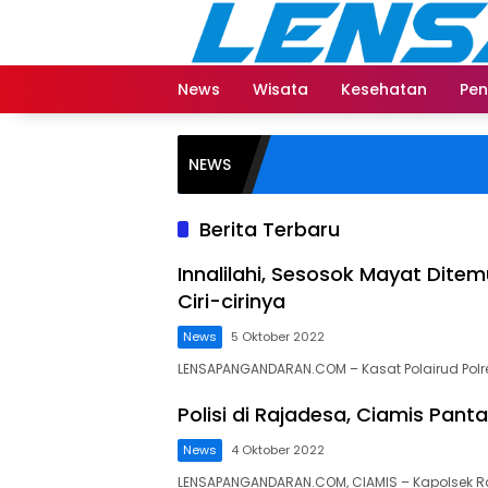
Langsung
ke
konten
News
Wisata
Kesehatan
Pen
NEWS
Berita Terbaru
Innalilahi, Sesosok Mayat Ditem
Ciri-cirinya
News
5 Oktober 2022
LENSAPANGANDARAN.COM – Kasat Polairud Polr
Polisi di Rajadesa, Ciamis Pan
News
4 Oktober 2022
LENSAPANGANDARAN.COM, CIAMIS – Kapolsek Raj