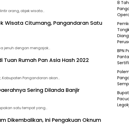
8 Tah
Panga
tir orang, objek wisata…
Opera
jek Wisata Citumang, Pangandaran Satu
Pemka
Tongk
Diang
Peru
asa jenuh dengan mengajak…
BPN P
Panta
di Tuan Rumah Pan Asia Hash 2022
Sertif
Polem
Panga
r, Kabupaten Pangandaran akan…
Semp
aerahnya Sering Dilanda Banjir
Bupat
Pacua
Legok
upakan satu tempat yang…
um Dikembalikan, Ini Pengakuan Oknum