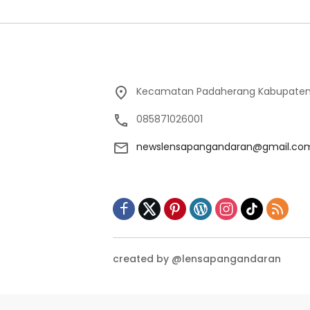
Kecamatan Padaherang Kabupaten
085871026001
newslensapangandaran@gmail.co
created by @lensapangandaran