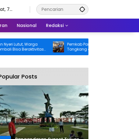
t, 7
tus 2026
ran
Nasional
Redaksi
tut, Warga
Pemkab Pangandaran Desak Bangkai
 Beraktivitas
Tongkang dan Ceceran Batu Bara
ggung BPJS
Segera Diangkat, Soroti Buruknya
Koordinasi Perusahaan
Popular Posts