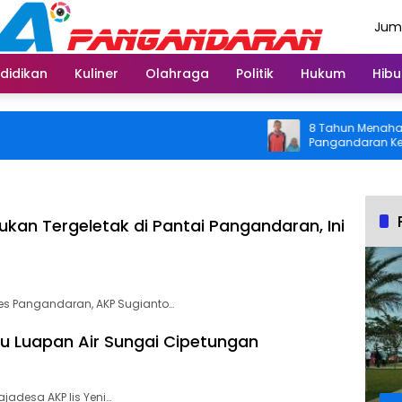
Juma
Agus
didikan
Kuliner
Olahraga
Politik
Hukum
Hibu
8 Tahun Menahan Nyeri Lu
Pangandaran Kembali Bisa
Usai Operasi Gratis Ditan
ukan Tergeletak di Pantai Pangandaran, Ini
es Pangandaran, AKP Sugianto…
tau Luapan Air Sungai Cipetungan
adesa AKP Iis Yeni…