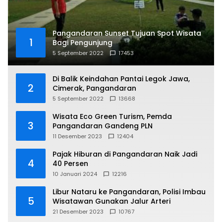
Pangandaran Sunset Tujuan Spot Wisata
1
Bagi Pengunjung
5 September 2022
17453
Di Balik Keindahan Pantai Legok Jawa,
2
Cimerak, Pangandaran
5 September 2022
13668
Wisata Eco Green Turism, Pemda
3
Pangandaran Gandeng PLN
11 Desember 2023
12404
Pajak Hiburan di Pangandaran Naik Jadi
4
40 Persen
10 Januari 2024
12216
Libur Nataru ke Pangandaran, Polisi Imbau
5
Wisatawan Gunakan Jalur Arteri
21 Desember 2023
10767