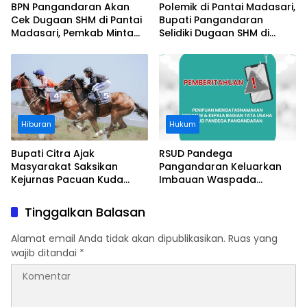
BPN Pangandaran Akan
Polemik di Pantai Madasari,
Cek Dugaan SHM di Pantai
Bupati Pangandaran
Madasari, Pemkab Minta
Selidiki Dugaan SHM di
Usut Asal-usul Sertifikat
Kawasan Sempadan
Pantai
Hiburan
Hukum
Bupati Citra Ajak
RSUD Pandega
Masyarakat Saksikan
Pangandaran Keluarkan
Kejurnas Pacuan Kuda
Imbauan Waspada
Indonesia Derby 2026 di
Penipuan
Legokjawa
Tinggalkan Balasan
Alamat email Anda tidak akan dipublikasikan.
Ruas yang
wajib ditandai
*