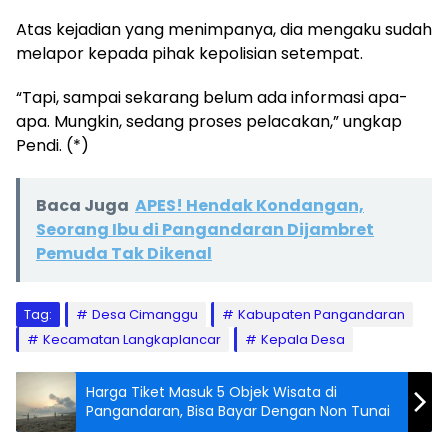
Atas kejadian yang menimpanya, dia mengaku sudah
melapor kepada pihak kepolisian setempat.
“Tapi, sampai sekarang belum ada informasi apa-
apa. Mungkin, sedang proses pelacakan,” ungkap
Pendi. (*)
Baca Juga
APES! Hendak Kondangan,
Seorang Ibu di Pangandaran Dijambret
Pemuda Tak Dikenal
Tag:
Desa Cimanggu
Kabupaten Pangandaran
Kecamatan Langkaplancar
Kepala Desa
Harga Tiket Masuk 5 Objek Wisata di
Pangandaran, Bisa Bayar Dengan Non Tunai