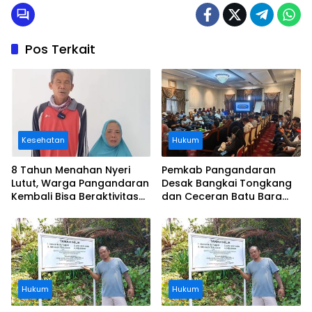
Pos Terkait
Kesehatan
Hukum
8 Tahun Menahan Nyeri
Pemkab Pangandaran
Lutut, Warga Pangandaran
Desak Bangkai Tongkang
Kembali Bisa Beraktivitas
dan Ceceran Batu Bara
Usai Operasi Gratis
Segera Diangkat, Soroti
Ditanggung BPJS
Buruknya Koordinasi
Perusahaan
Hukum
Hukum