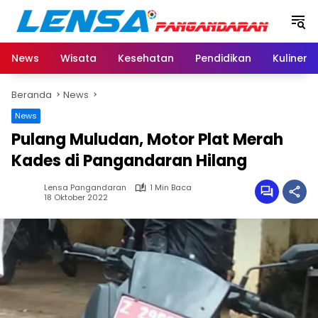
Langsung
ke
konten
News
Wisata
Kesehatan
Pendidikan
Kuliner
Beranda
News
News
Pulang Muludan, Motor Plat Merah
Kades di Pangandaran Hilang
Lensa Pangandaran
1 Min Baca
18 Oktober 2022