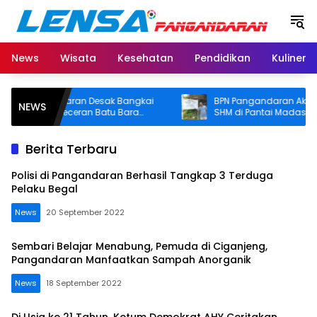
Langsung
ke
konten
News
Wisata
Kesehatan
Pendidikan
Kuliner
angandaran Desak Bangkai
BPN Pangandaran Akan Cek D
NEWS
dan Ceceran Batu Bara
SHM di Pantai Madasari, Pemka
ngkat, Soroti Buruknya
Usut Asal-usul Sertifikat
i Perusahaan
Berita Terbaru
Polisi di Pangandaran Berhasil Tangkap 3 Terduga
Pelaku Begal
News
20 September 2022
Sembari Belajar Menabung, Pemuda di Ciganjeng,
Pangandaran Manfaatkan Sampah Anorganik
News
18 September 2022