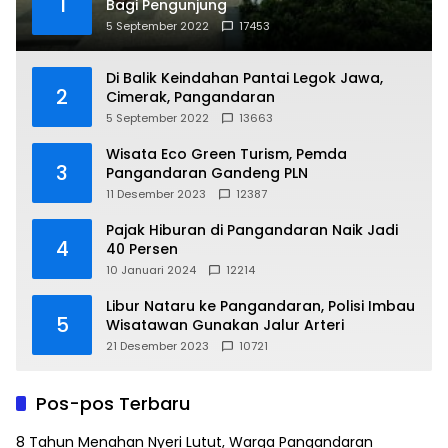
1
Bagi Pengunjung
5 September 2022
17453
Di Balik Keindahan Pantai Legok Jawa,
2
Cimerak, Pangandaran
5 September 2022
13663
Wisata Eco Green Turism, Pemda
3
Pangandaran Gandeng PLN
11 Desember 2023
12387
Pajak Hiburan di Pangandaran Naik Jadi
4
40 Persen
10 Januari 2024
12214
Libur Nataru ke Pangandaran, Polisi Imbau
5
Wisatawan Gunakan Jalur Arteri
21 Desember 2023
10721
Pos-pos Terbaru
8 Tahun Menahan Nyeri Lutut, Warga Pangandaran