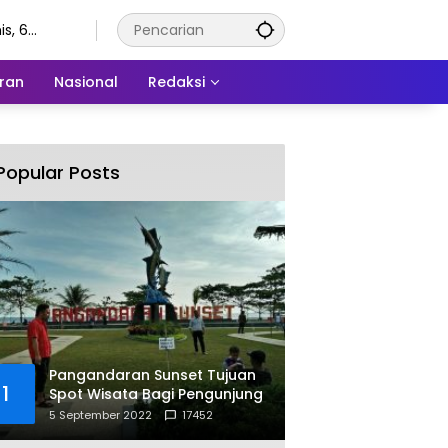
s, 6
stus 2026
ran
Nasional
Redaksi
Popular Posts
Pangandaran Sunset Tujuan
1
Spot Wisata Bagi Pengunjung
5 September 2022
17452