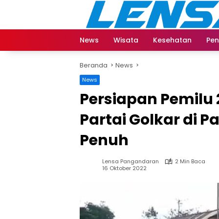
Langsung
ke
konten
News
Wisata
Kesehatan
Pen
Beranda
News
News
Persiapan Pemilu 
Partai Golkar di
Penuh
Lensa Pangandaran
2 Min Baca
16 Oktober 2022