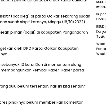
apan pemilu tahun 2024 untuk kuota caleg di
RSUD 
Imba
Bupat
gislatif (bacaleg) di partai Golkar sekarang sudah
Final 
dan sudah siap,” katanya, Minggu (16/10/2022).
RSUD 
Kunju
 daerah pilihan (dapil) di Kabupaten Pangandaran
Tasik
Wisat
getkan oleh DPD Partai Golkar Kabupaten
Panta
pnya.
Wisat
 sebanyak 10 kursi. Dan di momentum ulang
ngin membangunkan kembali kader-kader partai
ng dulu belum tersentuh, hari ini kita sentuh,”
ilpres pihaknya belum memberikan komentar