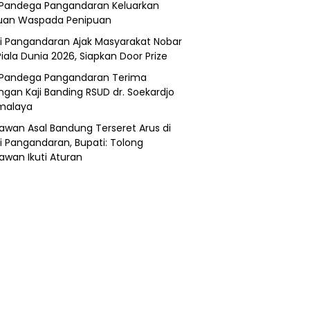
Pandega Pangandaran Keluarkan
uan Waspada Penipuan
i Pangandaran Ajak Masyarakat Nobar
Piala Dunia 2026, Siapkan Door Prize
Pandega Pangandaran Terima
ngan Kaji Banding RSUD dr. Soekardjo
malaya
awan Asal Bandung Terseret Arus di
i Pangandaran, Bupati: Tolong
awan Ikuti Aturan