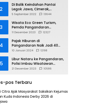
Di Balik Keindahan Pantai
2
Legok Jawa, Cimerak,
Pangandaran
5 September 2022
13644
Wisata Eco Green Turism,
3
Pemda Pangandaran
Gandeng PLN
11 Desember 2023
12327
Pajak Hiburan di
4
Pangandaran Naik Jadi 40
Persen
10 Januari 2024
12198
Libur Nataru ke Pangandaran,
5
Polisi Imbau Wisatawan
Gunakan Jalur Arteri
21 Desember 2023
10586
s-pos Terbaru
i Citra Ajak Masyarakat Saksikan Kejurnas
n Kuda Indonesia Derby 2026 di
jawa