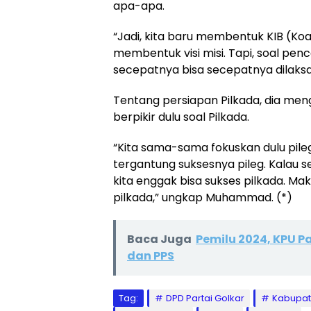
apa-apa.
“Jadi, kita baru membentuk KIB (Koal
membentuk visi misi. Tapi, soal p
secepatnya bisa secepatnya dilaksa
Tentang persiapan Pilkada, dia men
berpikir dulu soal Pilkada.
“Kita sama-sama fokuskan dulu pileg 
tergantung suksesnya pileg. Kalau se
kita enggak bisa sukses pilkada. Maka
pilkada,” ungkap Muhammad. (*)
Baca Juga
Pemilu 2024, KPU 
dan PPS
Tag:
DPD Partai Golkar
Kabupat