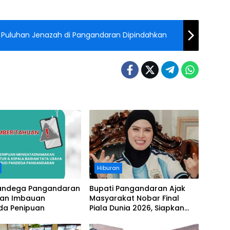
 Puluhan Jenazah di Pangandaran Dipindahkan
Hiburan
andega Pangandaran
Bupati Pangandaran Ajak
kan Imbauan
Masyarakat Nobar Final
a Penipuan
Piala Dunia 2026, Siapkan
Door Prize