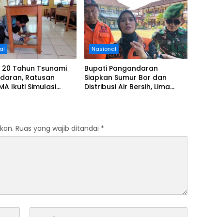
al
Nasional
i 20 Tahun Tsunami
Bupati Pangandaran
daran, Ratusan
Siapkan Sumur Bor dan
MA Ikuti Simulasi
Distribusi Air Bersih, Lima
si Gempa dan
Desa Mulai Terdampak
i
Kekeringan
kan.
Ruas yang wajib ditandai
*