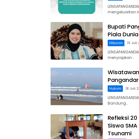
LENSAPANGANDA
mengeluarkan 
Bupati Pan
Piala Dunia
Hiburan
19 Juli
LENSAPANGANDARA
menyiapkan…
Wisatawan 
Pangandara
Hukum
18 Juli 
LENSAPANGANDAR
Bandung…
Refleksi 2
Siswa SMA 
Tsunami