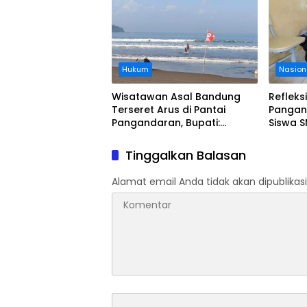
Hukum
Nasion
Wisatawan Asal Bandung
Refleks
Terseret Arus di Pantai
Pangan
Pangandaran, Bupati:
Siswa S
Tolong Wisatawan Ikuti
Evakua
Aturan
Tsunam
Tinggalkan Balasan
Alamat email Anda tidak akan dipublikasi