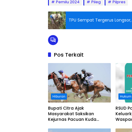
Pemilu 2024
Pileg
Pilpres
TPU Sempat Tergerus Longsor,
Pos Terkait
Hiburan
Hukum
Bupati Citra Ajak
RSUD P
Masyarakat Saksikan
Keluar
Kejurnas Pacuan Kuda
Waspad
Indonesia Derby 2026 di
Legokjawa