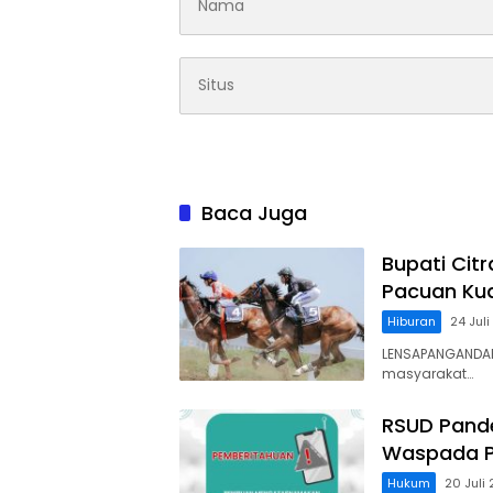
Baca Juga
Bupati Cit
Pacuan Kud
Hiburan
24 Jul
LENSAPANGANDAR
masyarakat…
RSUD Pand
Waspada P
Hukum
20 Juli