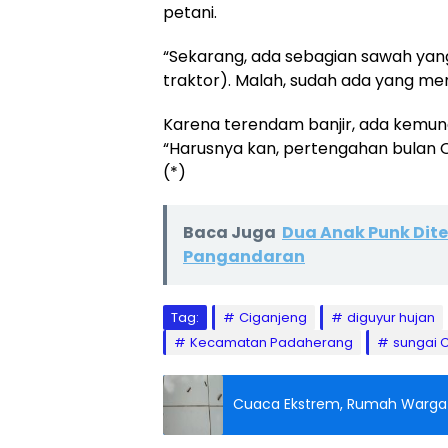
petani.
“Sekarang, ada sebagian sawah yang 
traktor). Malah, sudah ada yang mem
Karena terendam banjir, ada kemun
“Harusnya kan, pertengahan bulan 
(*)
Baca Juga
Dua Anak Punk Dit
Pangandaran
Tag:
Ciganjeng
diguyur hujan
Kecamatan Padaherang
sungai 
Cuaca Ekstrem, Rumah Warga d