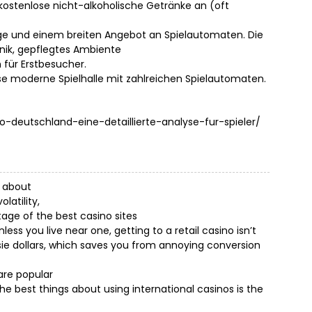
kostenlose nicht-alkoholische Getränke an (oft
Lage und einem breiten Angebot an Spielautomaten. Die
nik, gepflegtes Ambiente
 für Erstbesucher.
ese moderne Spielhalle mit zahlreichen Spielautomaten.
no-deutschland-eine-detaillierte-analyse-fur-spieler/
w about
latility,
tage of the best casino sites
ess you live near one, getting to a retail casino isn’t
ie dollars, which saves you from annoying conversion
 are popular
he best things about using international casinos is the