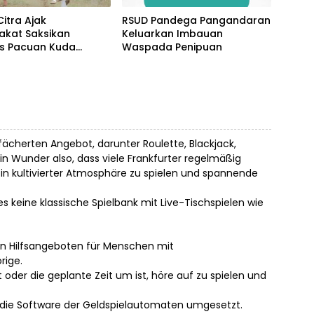
Citra Ajak
RSUD Pandega Pangandaran
akat Saksikan
Keluarkan Imbauan
as Pacuan Kuda
Waspada Penipuan
ia Derby 2026 di
awa
fächerten Angebot, darunter Roulette, Blackjack,
in Wunder also, dass viele Frankfurter regelmäßig
in kultivierter Atmosphäre zu spielen und spannende
es keine klassische Spielbank mit Live-Tischspielen wie
en Hilfsangeboten für Menschen mit
rige.
der die geplante Zeit um ist, höre auf zu spielen und
ch die Software der Geldspielautomaten umgesetzt.