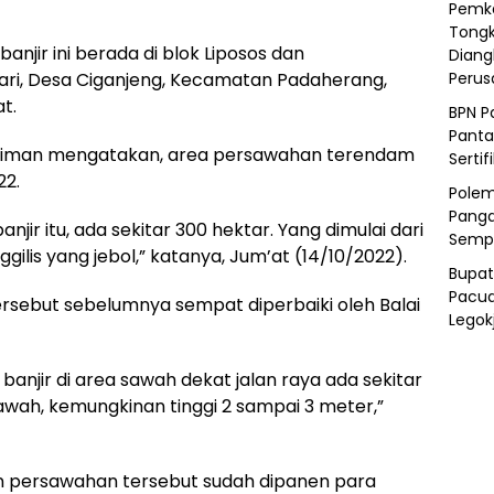
Pemka
Tongk
jir ini berada di blok Liposos dan
Diang
i, Desa Ciganjeng, Kecamatan Padaherang,
Peru
t.
BPN P
Panta
rdiman mengatakan, area persawahan terendam
Sertif
22.
Polem
Panga
ir itu, ada sekitar 300 hektar. Yang dimulai dari
Semp
ilis yang jebol,” katanya, Jum’at (14/10/2022).
Bupat
Pacua
ersebut sebelumnya sempat diperbaiki oleh Balai
Legok
n banjir di area sawah dekat jalan raya ada sekitar
sawah, kemungkinan tinggi 2 sampai 3 meter,”
han persawahan tersebut sudah dipanen para