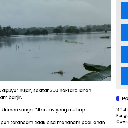
 diguyur hujan, sekitar 300 hektare lahan
m banjir.
Po
ari kiriman sungai Citanduy yang meluap.
8 Tah
Panga
Opera
i pun terancam tidak bisa menanam padi lahan