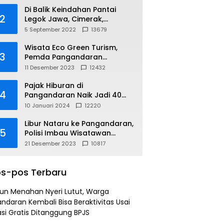
Di Balik Keindahan Pantai
2
Legok Jawa, Cimerak,
Pangandaran
5 September 2022
13679
Wisata Eco Green Turism,
3
Pemda Pangandaran
Gandeng PLN
11 Desember 2023
12432
Pajak Hiburan di
4
Pangandaran Naik Jadi 40
Persen
10 Januari 2024
12220
Libur Nataru ke Pangandaran,
5
Polisi Imbau Wisatawan
Gunakan Jalur Arteri
21 Desember 2023
10817
s-pos Terbaru
un Menahan Nyeri Lutut, Warga
ndaran Kembali Bisa Beraktivitas Usai
si Gratis Ditanggung BPJS