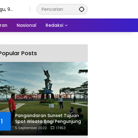
gu, 9
tus 2026
ran
Nasional
Redaksi
Popular Posts
Pangandaran Sunset Tujuan
1
Spot Wisata Bagi Pengunjung
5 September 2022
17453