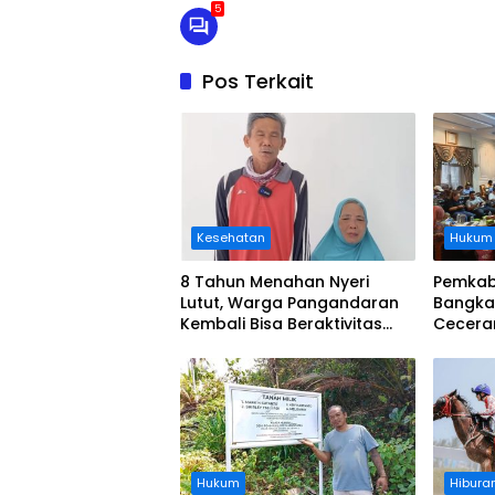
5
Pos Terkait
Kesehatan
Hukum
8 Tahun Menahan Nyeri
Pemkab
Lutut, Warga Pangandaran
Bangka
Kembali Bisa Beraktivitas
Cecera
Usai Operasi Gratis
Diangka
Ditanggung BPJS
Koordi
Hukum
Hibura