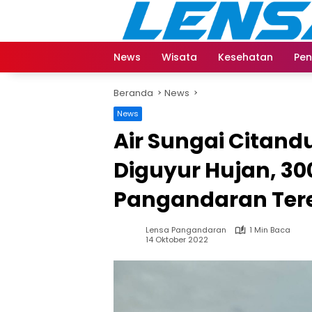
Langsung
ke
konten
News
Wisata
Kesehatan
Pen
Beranda
News
News
Air Sungai Citand
Diguyur Hujan, 30
Pangandaran Ter
Lensa Pangandaran
1 Min Baca
14 Oktober 2022