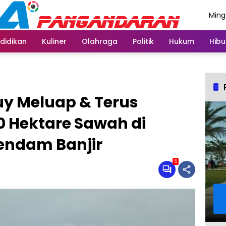
Ming
Agus
didikan
Kuliner
Olahraga
Politik
Hukum
Hibu
uy Meluap & Terus
0 Hektare Sawah di
endam Banjir
5