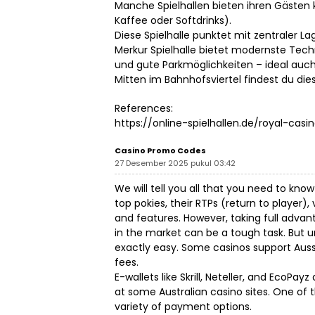
Manche Spielhallen bieten ihren Gästen 
Kaffee oder Softdrinks).
Diese Spielhalle punktet mit zentraler 
Merkur Spielhalle bietet modernste Tech
und gute Parkmöglichkeiten – ideal auch
Mitten im Bahnhofsviertel findest du di
References:
https://online-spielhallen.de/royal-casi
Casino Promo Codes
27 Desember 2025 pukul 03:42
We will tell you all that you need to kno
top pokies, their RTPs (return to player), vo
and features. However, taking full advan
in the market can be a tough task. But unl
exactly easy. Some casinos support Auss
fees.
E-wallets like Skrill, Neteller, and EcoPayz
at some Australian casino sites. One of t
variety of payment options.