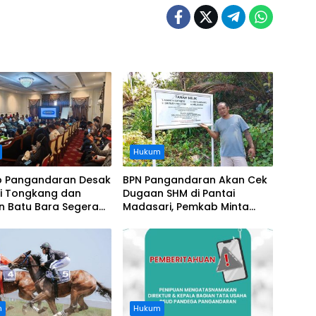
Hukum
 Pangandaran Desak
BPN Pangandaran Akan Cek
i Tongkang dan
Dugaan SHM di Pantai
n Batu Bara Segera
Madasari, Pemkab Minta
t, Soroti Buruknya
Usut Asal-usul Sertifikat
nasi Perusahaan
n
Hukum