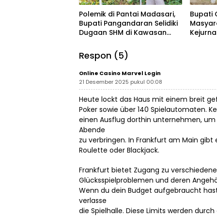
Polemik di Pantai Madasari,
Bupati 
Bupati Pangandaran Selidiki
Masyar
Dugaan SHM di Kawasan
Kejurn
Sempadan Pantai
Indones
Legokj
Respon (5)
Online Casino Marvel Login
21 Desember 2025 pukul 00:08
Heute lockt das Haus mit einem breit ge
Poker sowie über 140 Spielautomaten. Ke
einen Ausflug dorthin unternehmen, um 
Abende
zu verbringen. In Frankfurt am Main gibt 
Roulette oder Blackjack.
Frankfurt bietet Zugang zu verschieden
Glücksspielproblemen und deren Angehö
Wenn du dein Budget aufgebraucht hast o
verlasse
die Spielhalle. Diese Limits werden dur