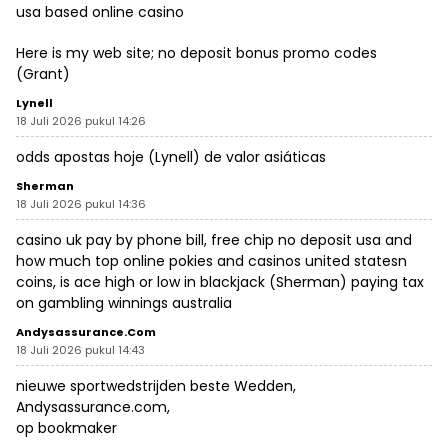
usa based online casino
Here is my web site; no deposit bonus promo codes
(
Grant
)
Lynell
18 Juli 2026 pukul 14:26
odds apostas hoje (
Lynell
) de valor asiáticas
Sherman
18 Juli 2026 pukul 14:36
casino uk pay by phone bill, free chip no deposit usa and
how much top online pokies and casinos united statesn
coins, is ace high or low in blackjack (
Sherman
) paying tax
on gambling winnings australia
Andysassurance.com
18 Juli 2026 pukul 14:43
nieuwe sportwedstrijden beste Wedden,
Andysassurance.com
,
op bookmaker