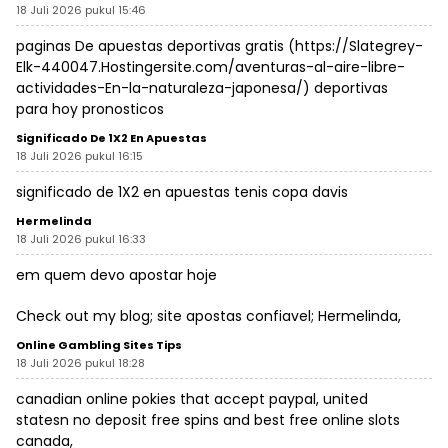
18 Juli 2026 pukul 15:46
paginas De apuestas deportivas gratis (
https://Slategrey-
Elk-440047.Hostingersite.com/aventuras-al-aire-libre-
actividades-En-la-naturaleza-japonesa/
) deportivas
para hoy pronosticos
Significado De 1X2 En Apuestas
18 Juli 2026 pukul 16:15
significado de 1X2 en apuestas
tenis copa davis
Hermelinda
18 Juli 2026 pukul 16:33
em quem devo apostar hoje
Check out my blog; site apostas confiavel;
Hermelinda
,
Online Gambling Sites Tips
18 Juli 2026 pukul 18:28
canadian online pokies that accept paypal, united
statesn no deposit free spins and best free online slots
canada,