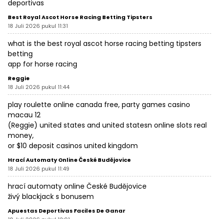
deportivas
Best Royal Ascot Horse Racing Betting Tipsters​
18 Juli 2026 pukul 11:31
what is the
best royal ascot horse racing betting tipsters​
betting
app for horse racing​
Reggie
18 Juli 2026 pukul 11:44
play roulette online canada free, party games casino
macau 12
(
Reggie
) united states and united statesn online slots real
money,
or $10 deposit casinos united kingdom
Hrací Automaty Online České Budějovice
18 Juli 2026 pukul 11:49
hrací automaty online České Budějovice
živý blackjack s bonusem
Apuestas Deportivas Faciles De Ganar