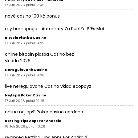
17 Juli 2026 pukul 13:46
nové casino 100 kč bonus
my homepage ::
Automaty Za PeníZe PřEs Mobil
Bitcoin Platba Casino
17 Juli 2026 pukul 14:25
online
bitcoin platba Casino
bez
vkladu 2026
Neregulované Casino
17 Juli 2026 pukul 14:38
live
neregulované Casino
vklad ecopayz
Nejlepší Poker Casino
17 Juli 2026 pukul 19:45
online
nejlepší Poker casino
cardano
Betting Tips Apps For Android
18 Juli 2026 pukul 10:26
swansea
Betting Tips Apps For Android