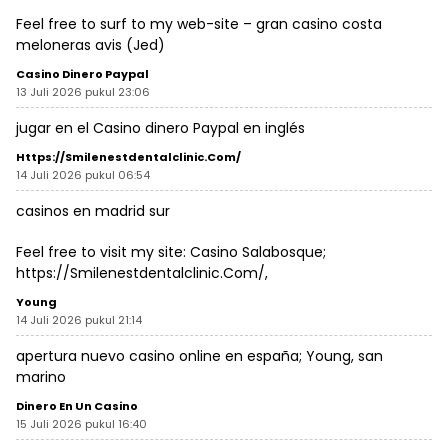
Feel free to surf to my web-site – gran casino costa
meloneras avis (
Jed
)
Casino Dinero Paypal
13 Juli 2026 pukul 23:06
jugar en el
Casino dinero Paypal
en inglés
Https://Smilenestdentalclinic.Com/
14 Juli 2026 pukul 06:54
casinos en madrid sur
Feel free to visit my site: Casino Salabosque;
https://Smilenestdentalclinic.Com/
,
Young
14 Juli 2026 pukul 21:14
apertura nuevo casino online en españa;
Young
, san
marino
Dinero En Un Casino
15 Juli 2026 pukul 16:40