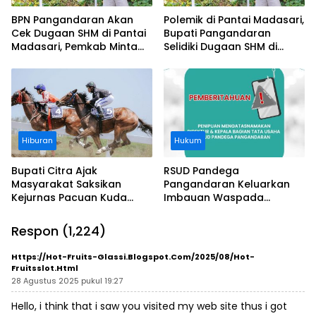
BPN Pangandaran Akan
Polemik di Pantai Madasari,
Cek Dugaan SHM di Pantai
Bupati Pangandaran
Madasari, Pemkab Minta
Selidiki Dugaan SHM di
Usut Asal-usul Sertifikat
Kawasan Sempadan
Pantai
Hiburan
Hukum
Bupati Citra Ajak
RSUD Pandega
Masyarakat Saksikan
Pangandaran Keluarkan
Kejurnas Pacuan Kuda
Imbauan Waspada
Indonesia Derby 2026 di
Penipuan
Legokjawa
Respon (1,224)
Https://hot-Fruits-Glassi.Blogspot.com/2025/08/hot-
Fruitsslot.html
28 Agustus 2025 pukul 19:27
Hello, i think that i saw you visited my web site thus i got