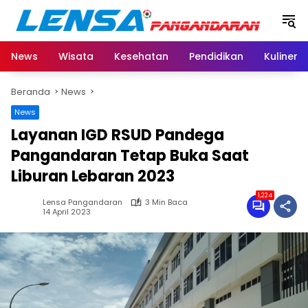
Langsung
ke
konten
News
Wisata
Kesehatan
Pendidikan
Kuliner
Beranda
News
News
Layanan IGD RSUD Pandega
Pangandaran Tetap Buka Saat
Liburan Lebaran 2023
1,224
Lensa Pangandaran
3 Min Baca
14 April 2023