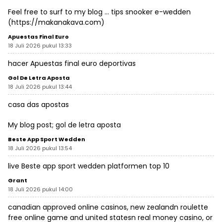
Feel free to surf to my blog … tips snooker e-wedden
(
https://makanakava.com
)
Apuestas Final Euro
18 Juli 2026 pukul 13:33
hacer
Apuestas final euro
deportivas
Gol De Letra Aposta
18 Juli 2026 pukul 13:44
casa das apostas
My blog post;
gol de letra aposta
Beste App Sport Wedden
18 Juli 2026 pukul 13:54
live
Beste app sport wedden
platformen top 10
Grant
18 Juli 2026 pukul 14:00
canadian approved online casinos, new zealandn roulette
free online game and united statesn real money casino, or