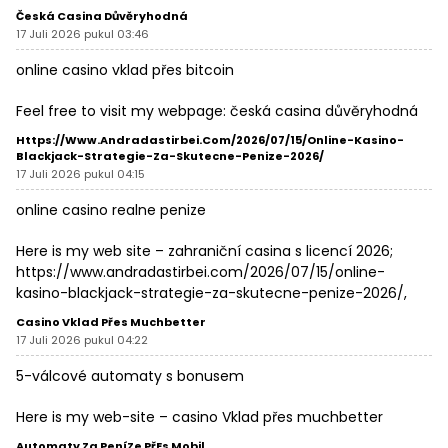
Česká Casina Důvěryhodná
17 Juli 2026 pukul 03:46
online casino vklad přes bitcoin
Feel free to visit my webpage:
česká casina důvěryhodná
Https://www.andradastirbei.com/2026/07/15/online-Kasino-
Blackjack-Strategie-Za-Skutecne-Penize-2026/
17 Juli 2026 pukul 04:15
online casino realne penize
Here is my web site – zahraniční casina s licencí 2026;
https://www.andradastirbei.com/2026/07/15/online-
kasino-blackjack-strategie-za-skutecne-penize-2026/
,
Casino Vklad Přes Muchbetter
17 Juli 2026 pukul 04:22
5-válcové automaty s bonusem
Here is my web-site –
casino Vklad přes muchbetter
Automaty Za PeníZe PřEs Mobil