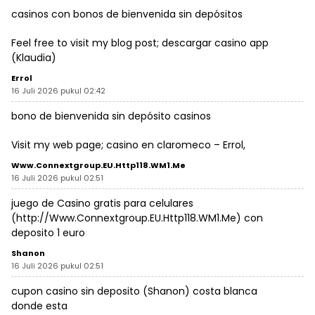
casinos con bonos de bienvenida sin depósitos
Feel free to visit my blog post; descargar casino app
(
Klaudia
)
Errol
16 Juli 2026 pukul 02:42
bono de bienvenida sin depósito casinos
Visit my web page; casino en claromeco –
Errol
,
Www.Connextgroup.EU.Http118.WM1.Me
16 Juli 2026 pukul 02:51
juego de Casino gratis para celulares
(
http://Www.Connextgroup.EU.Http118.WM1.Me
) con
deposito 1 euro
Shanon
16 Juli 2026 pukul 02:51
cupon casino sin deposito (
Shanon
) costa blanca
donde esta