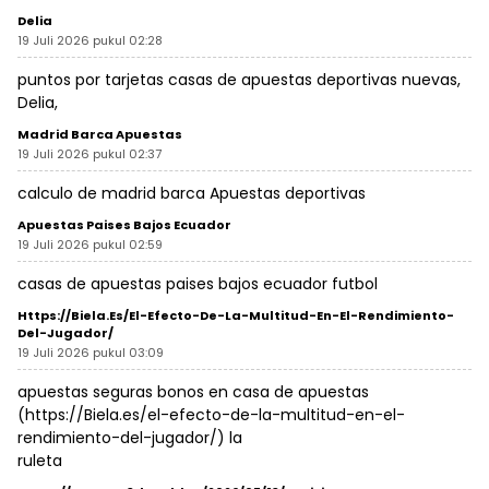
Delia
19 Juli 2026 pukul 02:28
puntos por tarjetas casas de apuestas deportivas nuevas,
Delia
,
Madrid Barca Apuestas
19 Juli 2026 pukul 02:37
calculo de
madrid barca Apuestas
deportivas
Apuestas Paises Bajos Ecuador
19 Juli 2026 pukul 02:59
casas de
apuestas paises bajos ecuador
futbol
Https://Biela.es/el-Efecto-De-La-Multitud-En-El-Rendimiento-
Del-Jugador/
19 Juli 2026 pukul 03:09
apuestas seguras bonos en casa de apuestas
(
https://Biela.es/el-efecto-de-la-multitud-en-el-
rendimiento-del-jugador/
) la
ruleta