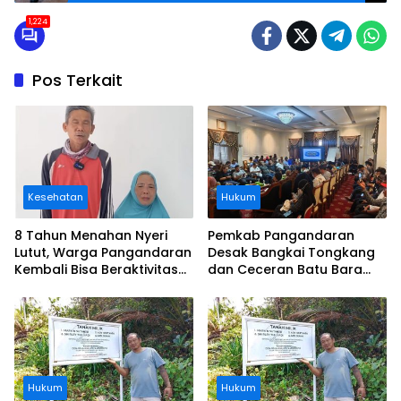
1,224
Pos Terkait
Kesehatan
Hukum
8 Tahun Menahan Nyeri
Pemkab Pangandaran
Lutut, Warga Pangandaran
Desak Bangkai Tongkang
Kembali Bisa Beraktivitas
dan Ceceran Batu Bara
Usai Operasi Gratis
Segera Diangkat, Soroti
Ditanggung BPJS
Buruknya Koordinasi
Perusahaan
Hukum
Hukum