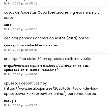
19 Juli 2026 pukul 05:42
casas de
Apuestas Copa libertadores
ingreso minimo 5
euros
Aliza
19 Juli 2026 pukul 06:08
declarar pérdidas corners apuestas (
Aliza
) online
Que Significa Stake 30 En Apuestas
19 Juli 2026 pukul 08:25
que significa stake 30 en apuestas
ciclismo vuelta
Https://www.iesalpujarra.es/2026/06/11/valor-De-Las-
Apuestas-En-El-Boxeo-Femenino/
19 Juli 2026 pukul 08:50
apuestas deportivas hoy
(
https://www.iesalpujarra.es/2026/06/11/valor-de-las-
apuestas-en-el-boxeo-femenino/
) por ronda boxeo
Refugio
19 Juli 2026 pukul 09:07