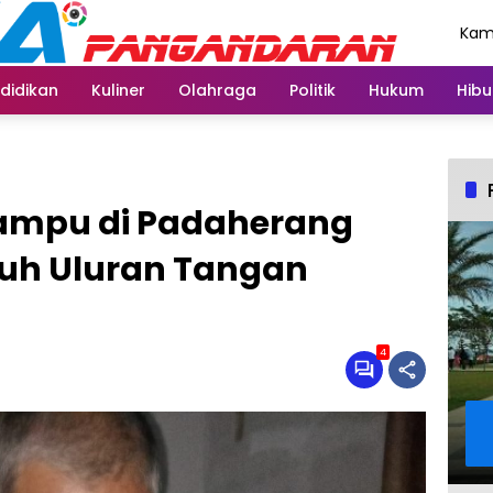
Kami
Agu
didikan
Kuliner
Olahraga
Politik
Hukum
Hibu
Mampu di Padaherang
uh Uluran Tangan
4