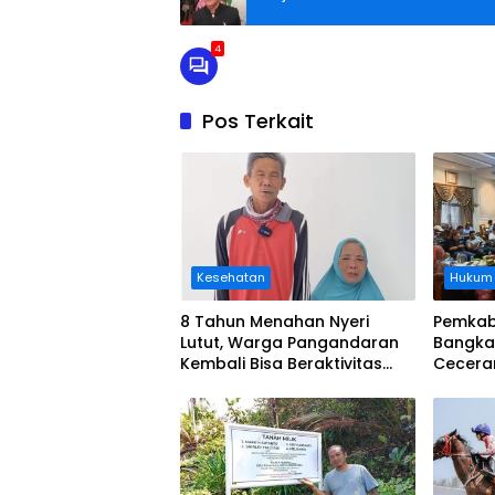
4
Pos Terkait
Kesehatan
Hukum
8 Tahun Menahan Nyeri
Pemkab
Lutut, Warga Pangandaran
Bangka
Kembali Bisa Beraktivitas
Cecera
Usai Operasi Gratis
Diangka
Ditanggung BPJS
Koordi