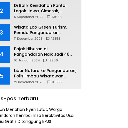
Di Balik Keindahan Pantai
2
Legok Jawa, Cimerak,
Pangandaran
5 September 2022
13656
Wisata Eco Green Turism,
3
Pemda Pangandaran
Gandeng PLN
11 Desember 2023
12353
Pajak Hiburan di
4
Pangandaran Naik Jadi 40
Persen
10 Januari 2024
12206
Libur Nataru ke Pangandaran,
5
Polisi Imbau Wisatawan
Gunakan Jalur Arteri
21 Desember 2023
10655
s-pos Terbaru
un Menahan Nyeri Lutut, Warga
ndaran Kembali Bisa Beraktivitas Usai
si Gratis Ditanggung BPJS