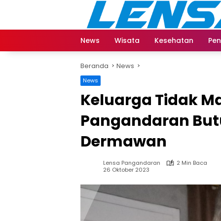
Langsung
ke
konten
News
Wisata
Kesehatan
Pen
Beranda
News
News
Keluarga Tidak 
Pangandaran But
Dermawan
Lensa Pangandaran
2 Min Baca
26 Oktober 2023