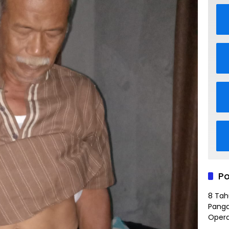
Po
8 Tah
Panga
Opera