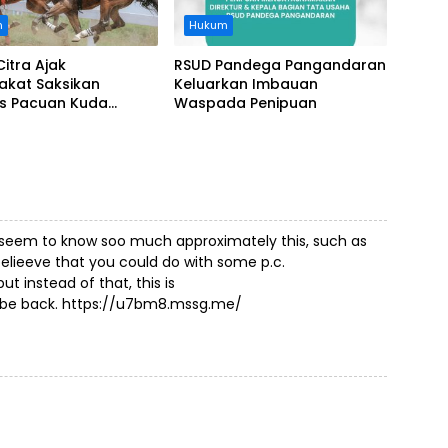
n
Hukum
Citra Ajak
RSUD Pandega Pangandaran
akat Saksikan
Keluarkan Imbauan
as Pacuan Kuda
Waspada Penipuan
ia Derby 2026 di
awa
 seem to know soo much approximately this, such as
belieeve that you could do with some p.c.
t instead of that, this is
y be back.
https://u7bm8.mssg.me/