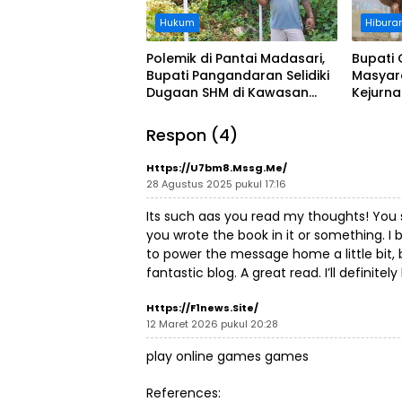
Hukum
Hibura
Polemik di Pantai Madasari,
Bupati 
Bupati Pangandaran Selidiki
Masyar
Dugaan SHM di Kawasan
Kejurn
Sempadan Pantai
Indones
Legokj
Respon (4)
Https://u7bm8.mssg.me/
28 Agustus 2025 pukul 17:16
Its such aas you read my thoughts! You
you wrote the book in it or something. I 
to power the message home a little bit, bu
fantastic blog. A great read. I’ll definitel
Https://f1news.site/
12 Maret 2026 pukul 20:28
play online games games
References: