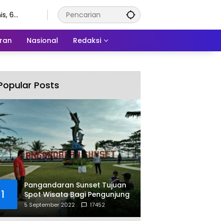
s, 6
stus 2026
ran
Nasional
Redaksi
Popular Posts
Pangandaran Sunset Tujuan
1
Spot Wisata Bagi Pengunjung
5 September 2022
17452