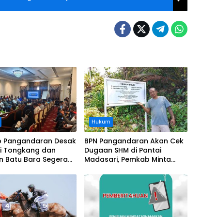
Hukum
 Pangandaran Desak
BPN Pangandaran Akan Cek
i Tongkang dan
Dugaan SHM di Pantai
n Batu Bara Segera
Madasari, Pemkab Minta
t, Soroti Buruknya
Usut Asal-usul Sertifikat
nasi Perusahaan