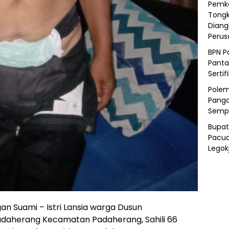
Pemka
Tongk
Diang
Peru
BPN P
Panta
Sertif
Polem
Panga
Semp
Bupat
Pacua
Legok
Suami – Istri Lansia warga Dusun
adaherang Kecamatan Padaherang, Sahili 66