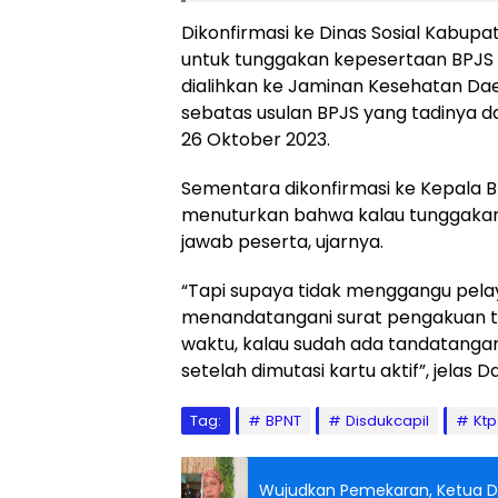
Dikonfirmasi ke Dinas Sosial Kabu
untuk tunggakan kepesertaan BPJS
dialihkan ke Jaminan Kesehatan Dae
sebatas usulan BPJS yang tadinya da
26 Oktober 2023.
Sementara dikonfirmasi ke Kepala
menuturkan bahwa kalau tunggakan 
jawab peserta, ujarnya.
“Tapi supaya tidak menggangu pel
menandatangani surat pengakuan tu
waktu, kalau sudah ada tandatanga
setelah dimutasi kartu aktif”, jelas D
Tag:
BPNT
Disdukcapil
Ktp
Wujudkan Pemekaran, Ketua D