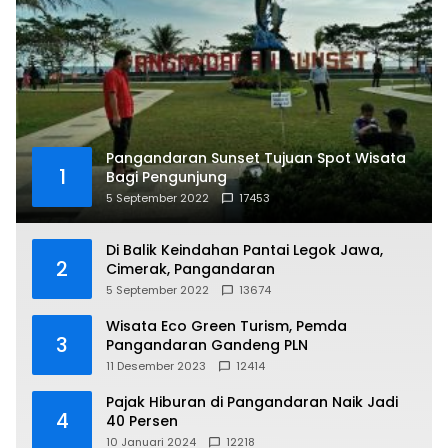
Pangandaran Sunset Tujuan Spot Wisata
1
Bagi Pengunjung
5 September 2022
17453
Di Balik Keindahan Pantai Legok Jawa,
2
Cimerak, Pangandaran
5 September 2022
13674
Wisata Eco Green Turism, Pemda
3
Pangandaran Gandeng PLN
11 Desember 2023
12414
Pajak Hiburan di Pangandaran Naik Jadi
4
40 Persen
10 Januari 2024
12218