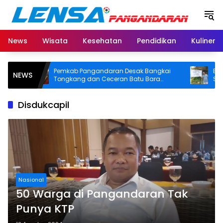
Langsung
ke
konten
News
Wisata
Kesehatan
Pendidikan
Kuliner
Pemkab Pangandaran Desak Bangkai
BPN Pang
NEWS
Tongkang dan Ceceran Batu Bara
SHM di P
Segera Diangkat, Soroti Buruknya
Usut Asal-
Koordinasi Perusahaan
Disdukcapil
Nasional
50 Warga di Pangandaran Tak
Punya KTP