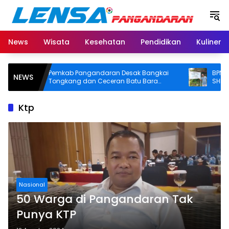
Langsung
ke
konten
News
Wisata
Kesehatan
Pendidikan
Kuliner
Pemkab Pangandaran Desak Bangkai
BPN Pangan
NEWS
Tongkang dan Ceceran Batu Bara
SHM di Pant
Segera Diangkat, Soroti Buruknya
Usut Asal-us
Koordinasi Perusahaan
Ktp
Nasional
50 Warga di Pangandaran Tak
Punya KTP