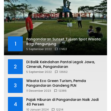
Pangandaran Sunset Tujuan Spot Wisata
1
Bagi Pengunjung
5 September 2022
17453
Di Balik Keindahan Pantai Legok Jawa,
2
Cimerak, Pangandaran
5 September 2022
13662
Wisata Eco Green Turism, Pemda
3
Pangandaran Gandeng PLN
11 Desember 2023
12386
Pajak Hiburan di Pangandaran Naik Jadi
4
40 Persen
10 Januari 2024
12214