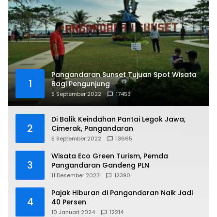
Pangandaran Sunset Tujuan Spot Wisata
1
Bagi Pengunjung
5 September 2022
17453
Di Balik Keindahan Pantai Legok Jawa,
2
Cimerak, Pangandaran
5 September 2022
13665
Wisata Eco Green Turism, Pemda
3
Pangandaran Gandeng PLN
11 Desember 2023
12390
Pajak Hiburan di Pangandaran Naik Jadi
4
40 Persen
10 Januari 2024
12214