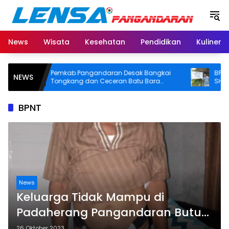
Langsung
ke
konten
News
Wisata
Kesehatan
Pendidikan
Kuliner
Pemkab Pangandaran Desak Bangkai
BPN Panga
NEWS
Tongkang dan Ceceran Batu Bara
SHM di Pan
Segera Diangkat, Soroti Buruknya
Usut Asal-u
Koordinasi Perusahaan
BPNT
News
Keluarga Tidak Mampu di
Padaherang Pangandaran Butuh
Uluran Tangan Dermawan
26 Oktober 2023