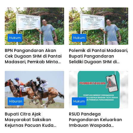
Usai Operasi Gratis
Segera Diangkat, Soroti
Ditanggung BPJS
Buruknya Koordinasi
Perusahaan
Hukum
Hukum
BPN Pangandaran Akan
Polemik di Pantai Madasari,
Cek Dugaan SHM di Pantai
Bupati Pangandaran
Madasari, Pemkab Minta
Selidiki Dugaan SHM di
Usut Asal-usul Sertifikat
Kawasan Sempadan
Pantai
Hiburan
Hukum
Bupati Citra Ajak
RSUD Pandega
Masyarakat Saksikan
Pangandaran Keluarkan
Kejurnas Pacuan Kuda
Imbauan Waspada
Indonesia Derby 2026 di
Penipuan