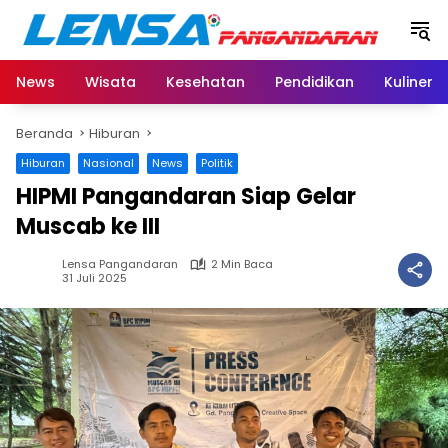
Langsung
ke
konten
News
Wisata
Kesehatan
Pendidikan
Kuliner
Beranda
Hiburan
Hiburan
Nasional
News
Politik
HIPMI Pangandaran Siap Gelar
Muscab ke III
Lensa Pangandaran
2 Min Baca
31 Juli 2025