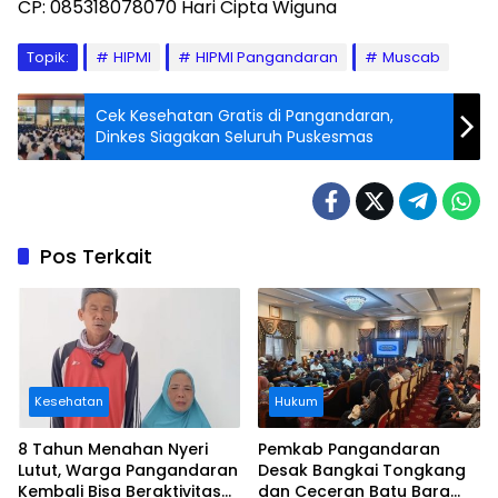
CP: 085318078070 Hari Cipta Wiguna
Topik:
HIPMI
HIPMI Pangandaran
Muscab
Cek Kesehatan Gratis di Pangandaran,
Dinkes Siagakan Seluruh Puskesmas
Pos Terkait
Kesehatan
Hukum
8 Tahun Menahan Nyeri
Pemkab Pangandaran
Lutut, Warga Pangandaran
Desak Bangkai Tongkang
Kembali Bisa Beraktivitas
dan Ceceran Batu Bara