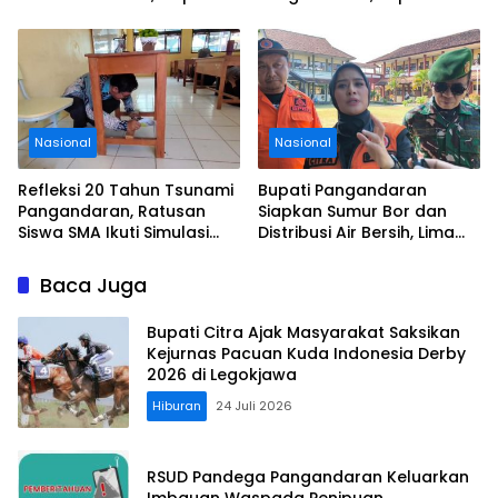
Door Prize
Tolong Wisatawan Ikuti
Aturan
Nasional
Nasional
Refleksi 20 Tahun Tsunami
Bupati Pangandaran
Pangandaran, Ratusan
Siapkan Sumur Bor dan
Siswa SMA Ikuti Simulasi
Distribusi Air Bersih, Lima
Evakuasi Gempa dan
Desa Mulai Terdampak
Tsunami
Kekeringan
Baca Juga
Bupati Citra Ajak Masyarakat Saksikan
Kejurnas Pacuan Kuda Indonesia Derby
2026 di Legokjawa
Hiburan
24 Juli 2026
RSUD Pandega Pangandaran Keluarkan
Imbauan Waspada Penipuan