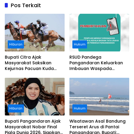
Pos Terkait
Hiburan
Hukum
Bupati Citra Ajak
RSUD Pandega
Masyarakat Saksikan
Pangandaran Keluarkan
Kejurnas Pacuan Kuda
Imbauan Waspada
Indonesia Derby 2026 di
Penipuan
Legokjawa
Hiburan
Hukum
Bupati Pangandaran Ajak
Wisatawan Asal Bandung
Masyarakat Nobar Final
Terseret Arus di Pantai
Piala Dunia 2026, Siapkan
Pangandaran, Bupati: