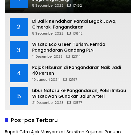
5 September 2022
17452
Di Balik Keindahan Pantai Legok Jawa,
2
Cimerak, Pangandaran
5 September 2022
13642
Wisata Eco Green Turism, Pemda
3
Pangandaran Gandeng PLN
11 Desember 2023
12314
Pajak Hiburan di Pangandaran Naik Jadi
4
40 Persen
10 Januari 2024
12197
Libur Nataru ke Pangandaran, Polisi Imbau
5
Wisatawan Gunakan Jalur Arteri
21 Desember 2023
10577
Pos-pos Terbaru
Bupati Citra Ajak Masyarakat Saksikan Kejurnas Pacuan