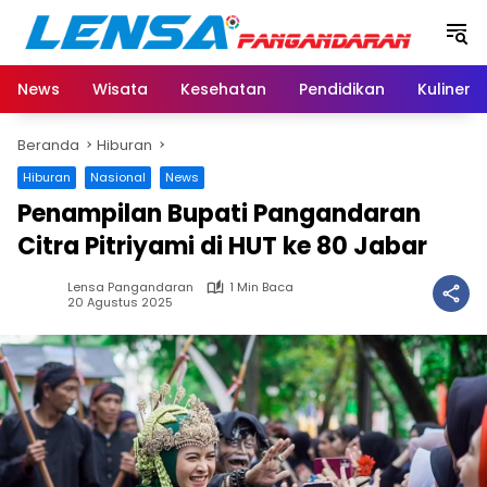
Langsung
ke
konten
News
Wisata
Kesehatan
Pendidikan
Kuliner
Beranda
Hiburan
Hiburan
Nasional
News
Penampilan Bupati Pangandaran
Citra Pitriyami di HUT ke 80 Jabar
Lensa Pangandaran
1 Min Baca
20 Agustus 2025