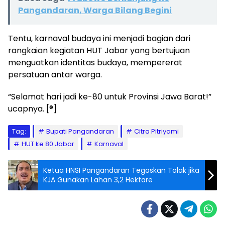
Pangandaran, Warga Bilang Begini
Tentu, karnaval budaya ini menjadi bagian dari
rangkaian kegiatan HUT Jabar yang bertujuan
menguatkan identitas budaya, mempererat
persatuan antar warga.
“Selamat hari jadi ke-80 untuk Provinsi Jawa Barat!”
ucapnya. [®]
Tag:
Bupati Pangandaran
Citra Pitriyami
HUT ke 80 Jabar
Karnaval
Ketua HNSI Pangandaran Tegaskan Tolak jika
KJA Gunakan Lahan 3,2 Hektare