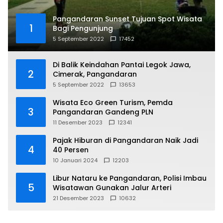
Pangandaran Sunset Tujuan Spot Wisata
1
Bagi Pengunjung
5 September 2022
17452
Di Balik Keindahan Pantai Legok Jawa,
2
Cimerak, Pangandaran
5 September 2022
13653
Wisata Eco Green Turism, Pemda
3
Pangandaran Gandeng PLN
11 Desember 2023
12341
Pajak Hiburan di Pangandaran Naik Jadi
4
40 Persen
10 Januari 2024
12203
Libur Nataru ke Pangandaran, Polisi Imbau
5
Wisatawan Gunakan Jalur Arteri
21 Desember 2023
10632