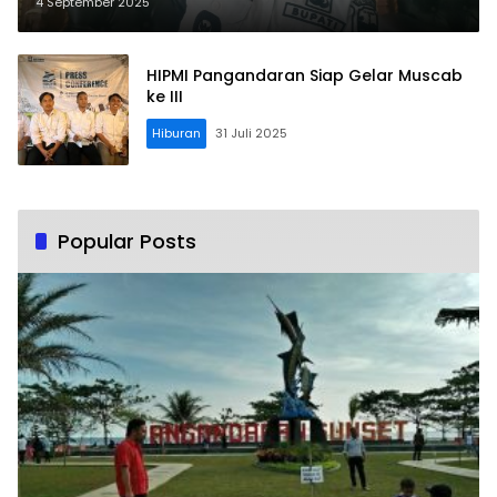
Pangandaran, Ini Harapanya
4 September 2025
HIPMI Pangandaran Siap Gelar Muscab
ke III
Hiburan
31 Juli 2025
Popular Posts