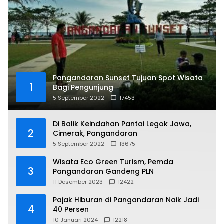
Pangandaran Sunset Tujuan Spot Wisata
1
Bagi Pengunjung
5 September 2022
17453
Di Balik Keindahan Pantai Legok Jawa,
2
Cimerak, Pangandaran
5 September 2022
13675
Wisata Eco Green Turism, Pemda
3
Pangandaran Gandeng PLN
11 Desember 2023
12422
Pajak Hiburan di Pangandaran Naik Jadi
4
40 Persen
10 Januari 2024
12218