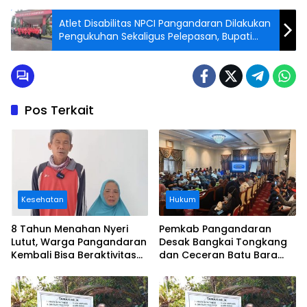
Atlet Disabilitas NPCI Pangandaran Dilakukan
Pengukuhan Sekaligus Pelepasan, Bupati
Jeje Ingin Targetnya 15 Besar
Pos Terkait
Kesehatan
Hukum
8 Tahun Menahan Nyeri
Pemkab Pangandaran
Lutut, Warga Pangandaran
Desak Bangkai Tongkang
Kembali Bisa Beraktivitas
dan Ceceran Batu Bara
Usai Operasi Gratis
Segera Diangkat, Soroti
Ditanggung BPJS
Buruknya Koordinasi
Perusahaan