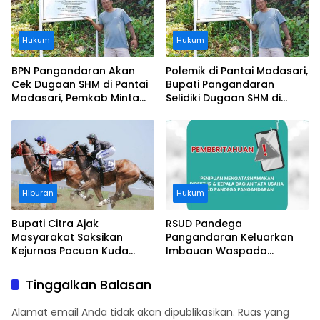
Hukum
Hukum
BPN Pangandaran Akan
Polemik di Pantai Madasari,
Cek Dugaan SHM di Pantai
Bupati Pangandaran
Madasari, Pemkab Minta
Selidiki Dugaan SHM di
Usut Asal-usul Sertifikat
Kawasan Sempadan
Pantai
Hiburan
Hukum
Bupati Citra Ajak
RSUD Pandega
Masyarakat Saksikan
Pangandaran Keluarkan
Kejurnas Pacuan Kuda
Imbauan Waspada
Indonesia Derby 2026 di
Penipuan
Legokjawa
Tinggalkan Balasan
Alamat email Anda tidak akan dipublikasikan.
Ruas yang