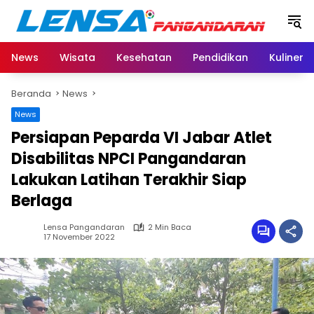
Langsung
ke
konten
News
Wisata
Kesehatan
Pendidikan
Kuliner
Beranda
News
News
Persiapan Peparda VI Jabar Atlet
Disabilitas NPCI Pangandaran
Lakukan Latihan Terakhir Siap
Berlaga
Lensa Pangandaran
2 Min Baca
17 November 2022