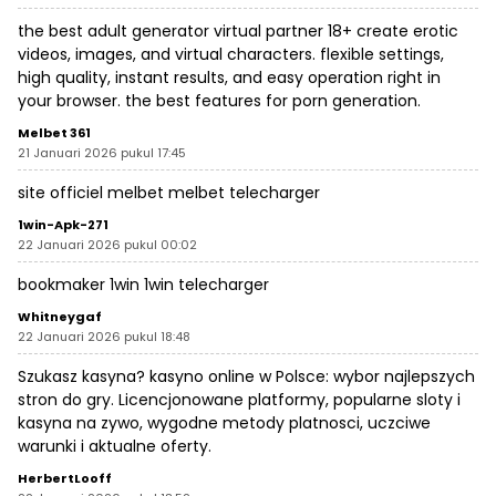
the best adult generator
virtual partner 18+
create erotic
videos, images, and virtual characters. flexible settings,
high quality, instant results, and easy operation right in
your browser. the best features for porn generation.
Melbet 361
21 Januari 2026 pukul 17:45
site officiel melbet
melbet telecharger
1win-Apk-271
22 Januari 2026 pukul 00:02
bookmaker 1win
1win telecharger
Whitneygaf
22 Januari 2026 pukul 18:48
Szukasz kasyna?
kasyno online
w Polsce: wybor najlepszych
stron do gry. Licencjonowane platformy, popularne sloty i
kasyna na zywo, wygodne metody platnosci, uczciwe
warunki i aktualne oferty.
HerbertLooff