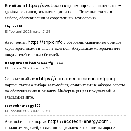
Все об авто
https://xiwet.com
в одном портале: новости, тест-
драйвы, рейтинги, комплектации и цены. Полезные статьи о
выборе, обслуживании и современных технологиях.
Shpik-861
13 Februari 2026 pukul 21:25
Авто портал
https://shpik.info
с обзорами, сравнением брендов,
характеристиками и аналитикой цен. Актуальные материалы для
покупателей и автолюбителей.
Comparecarinsurancerfgj-556
13 Februari 2026 pukul 21:27
Современный авто
https://comparecarinsurancerfgj.org
портал: статьи о выборе автомобиля, сравнительные обзоры, советы
по обслуживанию и ремонту. Информация для покупателей и
владельцев авто.
Ecotech-Energy 102
13 Februari 2026 pukul 21:28
Автомобильный портал
https://ecotech-energy.com
с
каталогом моделей, отзывами владельцев и тестами на дороге.