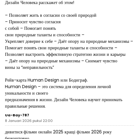
Дизайн Человека расскажет об этом!
– Позволяет жить в согласии со своей природой
– Приносит чувство согласия
с собой – Помогает понять
свои природные таланты и способности –
Укрепляет доверие к себе – Даёт опору на природные механизмы –
Помогает понять свои природные таланты и способности –
Позволяет выстроить эффективную стратегию жизни и карьеры
– Даёт опору на природные механизмы – Снимает чувство
вины за “неправильность”
Рейв-карта Human Design или Бодиграф.
Human Design – это система для определения личной
уникальности и своего
предназначения в жизни. Дизайн Человека научит принимать
правильные решения.
Ua-Bay-787
8 Januari 2026 pukul 22:00
дивитися фільми онлайн 2025
кращі фільми 2026 року
безкоштовно