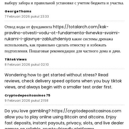
выбору забора и правильной установке с учетом бюджета и участка.
GeorgeThams
7 Februari 2026 pukul 23:33
Отвод воды от фундамента
https://totalarch.com/kak-
pravilno-otvesti-vodu-ot-fundamenta-livnevka-svoimi-
rukami-i-glavnye-zabluzhdeniya
какие системы дренажа
использовать, как правильно сделать отмостку и избежать
подтопления. Пошаговые рекомендации для частного дома и дачи.
Tiktok Views
8 Februari 2026 pukul 02:10
Wondering how to get started without stress? Read
reviews, check delivery speed options when you
buy tiktok
views
, and always begin with a smaller test order first.
Cryptodepositcasinos 75
9 Februari 2026 pukul 21:58
Do you love gambling?
https://cryptodepositcasinos.com
allow you to play online using Bitcoin and altcoins. Enjoy
fast deposits, instant payouts, privacy, slots, and live dealer
games on reliable, crypto-friendly platforms.