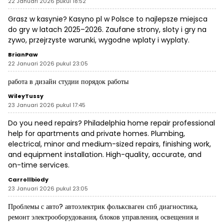
22 Januari 2026 pukul 18:52
Grasz w kasynie?
Kasyno pl
w Polsce to najlepsze miejsca
do gry w latach 2025–2026. Zaufane strony, sloty i gry na
zywo, przejrzyste warunki, wygodne wplaty i wyplaty.
BrianPaw
22 Januari 2026 pukul 23:05
работа в дизайн студии
порядок работы
WileyTussy
23 Januari 2026 pukul 17:45
Do you need repairs?
Philadelphia home repair
professional
help for apartments and private homes. Plumbing,
electrical, minor and medium-sized repairs, finishing work,
and equipment installation. High-quality, accurate, and
on-time services.
Carrollbiody
23 Januari 2026 pukul 23:05
Проблемы с авто?
автоэлектрик фольксваген спб
диагностика,
ремонт электрооборудования, блоков управления, освещения и