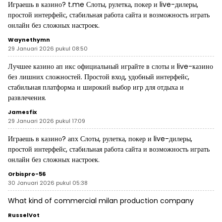
Играешь в казино?
t.me
Слоты, рулетка, покер и live-дилеры,
простой интерфейс, стабильная работа сайта и возможность играть
онлайн без сложных настроек.
Waynethymn
29 Januari 2026 pukul 08:50
Лучшее казино
ап икс официальный
играйте в слоты и live-казино
без лишних сложностей. Простой вход, удобный интерфейс,
стабильная платформа и широкий выбор игр для отдыха и
развлечения.
Jamesfix
29 Januari 2026 pukul 17:09
Играешь в казино?
апх
Слоты, рулетка, покер и live-дилеры,
простой интерфейс, стабильная работа сайта и возможность играть
онлайн без сложных настроек.
Orbispro-56
30 Januari 2026 pukul 05:38
What kind of commercial
milan production company
RusselVot