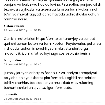
panjara va barbekyu haqida loyiha. Retseptlar, panjara qilish
texnikasi va jihozlar va aksessuarlarni tanlash. Mukammal
ta’m va muvaffaqiyatli ochiq havoda uchrashuvlar uchun
hamma narsa.
Richardweale
29 Januari 2026 pukul 02:16
Qurilish materiallari
https://emtb.uz
turar-joy va sanoat
qurilishi uchun beton va temir-beton. Poydevorlar, pollar va
inshootlar uchun ishonchli yechimlar, standartlarga
muvofiqlik, izchil sifat va loyihaga xos yetkazib berish.
DouglasVox
29 Januari 2026 pukul 03:40
Ijtimoiy jarayonlar
https://qqatx.uz
va jamiyat taraqqiyoti
bo’yicha onlayn axborot platformasi. Tegishli materiallar,
tahliliy sharhlar, tadqiqotlar va murakkab mavzularning
tushuntirishlari aniq va tuzilgan formatda.
Jamesfix
29 Januari 2026 pukul 05:56