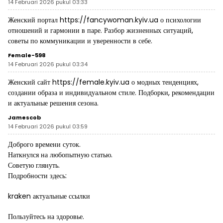
14 Februari 2026 pukul 03:33
Женский портал
https://fancywoman.kyiv.ua
о психологии
отношений и гармонии в паре. Разбор жизненных ситуаций,
советы по коммуникации и уверенности в себе.
Female-598
14 Februari 2026 pukul 03:34
Женский сайт
https://female.kyiv.ua
о модных тенденциях,
создании образа и индивидуальном стиле. Подборки, рекомендации
и актуальные решения сезона.
Jamescob
14 Februari 2026 pukul 03:59
Доброго времени суток.
Наткнулся на любопытную статью.
Советую глянуть.
Подробности здесь:
kraken актуальные ссылки
Пользуйтесь на здоровье.