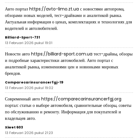
Авто портал
https://avto-limo.zt.ua
с новостями автопрома,
обзорами новых моделей, тест-драйвами и аналитикой рынка.
Актуальная информация о ценах, комплектациях и технологиях для
водителей и автолюбителей.
Billiard-Sport-731
13 Februari 2026 pukul 19:01
Новости авто
https://billiard-sport.com.ua
тест-драйвы, обзоры
и подробные характеристики автомобилей. Авто портал с
аналитикой рынка, изменениями цен и новинками мировых
брендов.
Comparecarinsurancerfgj-19
13 Februari 2026 pukul 19:02
Современный авто
https://comparecarinsurancerfgj.org
портал: статьи о выборе автомобиля, сравнительные обзоры, советы
по обслуживанию и ремонту. Информация для покупателей и
владельцев авто.
Xiwet 603
13 Februari 2026 pukul 21:23