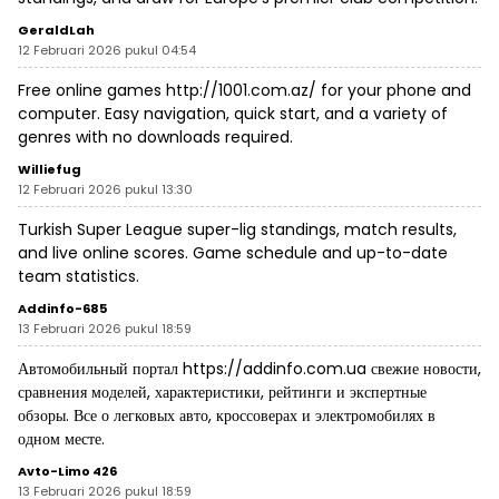
GeraldLah
12 Februari 2026 pukul 04:54
Free online games
http://1001.com.az/
for your phone and
computer. Easy navigation, quick start, and a variety of
genres with no downloads required.
Williefug
12 Februari 2026 pukul 13:30
Turkish Super League
super-lig
standings, match results,
and live online scores. Game schedule and up-to-date
team statistics.
Addinfo-685
13 Februari 2026 pukul 18:59
Автомобильный портал
https://addinfo.com.ua
свежие новости,
сравнения моделей, характеристики, рейтинги и экспертные
обзоры. Все о легковых авто, кроссоверах и электромобилях в
одном месте.
Avto-Limo 426
13 Februari 2026 pukul 18:59