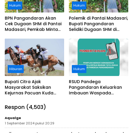
Hukum
Hukum
BPN Pangandaran Akan
Polemik di Pantai Madasari,
Cek Dugaan SHM di Pantai
Bupati Pangandaran
Madasari, Pemkab Minta
Selidiki Dugaan SHM di
Usut Asal-usul Sertifikat
Kawasan Sempadan
Pantai
Hiburan
Hukum
Bupati Citra Ajak
RSUD Pandega
Masyarakat Saksikan
Pangandaran Keluarkan
Kejurnas Pacuan Kuda
Imbauan Waspada
Indonesia Derby 2026 di
Penipuan
Legokjawa
Respon (4,503)
Aqualge
1 September 2024 pukul 20:29