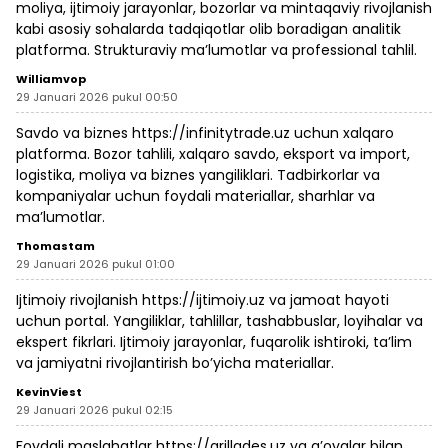
moliya, ijtimoiy jarayonlar, bozorlar va mintaqaviy rivojlanish
kabi asosiy sohalarda tadqiqotlar olib boradigan analitik
platforma. Strukturaviy ma’lumotlar va professional tahlil.
Williamvop
29 Januari 2026 pukul 00:50
Savdo va biznes
https://infinitytrade.uz
uchun xalqaro
platforma. Bozor tahlili, xalqaro savdo, eksport va import,
logistika, moliya va biznes yangiliklari. Tadbirkorlar va
kompaniyalar uchun foydali materiallar, sharhlar va
ma’lumotlar.
Thomastam
29 Januari 2026 pukul 01:00
Ijtimoiy rivojlanish
https://ijtimoiy.uz
va jamoat hayoti
uchun portal. Yangiliklar, tahlillar, tashabbuslar, loyihalar va
ekspert fikrlari. Ijtimoiy jarayonlar, fuqarolik ishtiroki, ta’lim
va jamiyatni rivojlantirish bo’yicha materiallar.
KevinViest
29 Januari 2026 pukul 02:15
Foydali maslahatlar
https://grillades.uz
va g’oyalar bilan