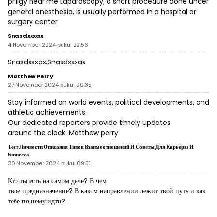
priligy near me
Laparoscopy, a short procedure done under
general anesthesia, is usually performed in a hospital or
surgery center
Snasdxxxax
4 November 2024 pukul 22:56
Snasdxxxax.
Snasdxxxax
Matthew Perry
27 November 2024 pukul 00:35
Stay informed on world events, political developments, and
athletic achievements.
Our dedicated reporters provide timely updates
around the clock.
Matthew perry
Тест Личности Описания Типов Взаимоотношений И Советы Для Карьеры И
Бизнесса
30 November 2024 pukul 09:51
Кто ты есть на самом деле? В чем
твое предназначение? В каком направлении лежит твой путь и как
тебе по нему идти?