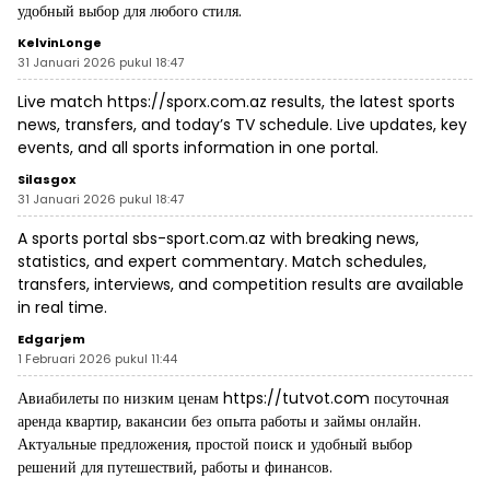
удобный выбор для любого стиля.
KelvinLonge
31 Januari 2026 pukul 18:47
Live match
https://sporx.com.az
results, the latest sports
news, transfers, and today’s TV schedule. Live updates, key
events, and all sports information in one portal.
Silasgox
31 Januari 2026 pukul 18:47
A sports portal
sbs-sport.com.az
with breaking news,
statistics, and expert commentary. Match schedules,
transfers, interviews, and competition results are available
in real time.
Edgarjem
1 Februari 2026 pukul 11:44
Авиабилеты по низким ценам
https://tutvot.com
посуточная
аренда квартир, вакансии без опыта работы и займы онлайн.
Актуальные предложения, простой поиск и удобный выбор
решений для путешествий, работы и финансов.