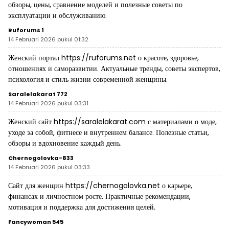
обзоры, цены, сравнение моделей и полезные советы по
эксплуатации и обслуживанию.
Ruforums 1
14 Februari 2026 pukul 01:32
Женский портал
https://ruforums.net
о красоте, здоровье,
отношениях и саморазвитии. Актуальные тренды, советы экспертов,
психология и стиль жизни современной женщины.
Saralelakarat 772
14 Februari 2026 pukul 03:31
Женский сайт
https://saralelakarat.com
с материалами о моде,
уходе за собой, фитнесе и внутреннем балансе. Полезные статьи,
обзоры и вдохновение каждый день.
Chernogolovka-833
14 Februari 2026 pukul 03:33
Сайт для женщин
https://chernogolovka.net
о карьере,
финансах и личностном росте. Практичные рекомендации,
мотивация и поддержка для достижения целей.
Fancywoman 545