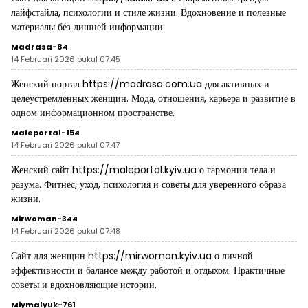
лайфстайла, психологии и стиле жизни. Вдохновение и полезные
материалы без лишней информации.
Madrasa-84
14 Februari 2026 pukul 07:45
Женский портал
https://madrasa.com.ua
для активных и
целеустремленных женщин. Мода, отношения, карьера и развитие в
одном информационном пространстве.
Maleportal-154
14 Februari 2026 pukul 07:47
Женский сайт
https://maleportal.kyiv.ua
о гармонии тела и
разума. Фитнес, уход, психология и советы для уверенного образа
жизни.
Mirwoman-344
14 Februari 2026 pukul 07:48
Сайт для женщин
https://mirwoman.kyiv.ua
о личной
эффективности и балансе между работой и отдыхом. Практичные
советы и вдохновляющие истории.
Miymalyuk-761