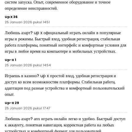
систем запуска. Опыт, современное оборудование и точное
определение неисправностей.
Up X 36
25 Januari 2026 pukul 14:51
Любишь азарт?
up x официальный
играть онлайн в популярные
игры и режимы. Быстрый вход, удобная регистрация, стабильная
работа платформы, понятный интерфейс и комфортные условия для
игры в любое время на компьютере и мобильных устройствах.
Up-X 1
25 Januari 2026 pukul 14:54
Играешь в казино?
up x
простой вход, удобная регистрация и
доступ ко всем возможностям платформы. Стабильная работа,
адаптация под разные устройства и комфортный пользовательский
опыт.
Up-X 29
25 Januari 2026 pukul 17:47
Любишь азарт?
апх
играть онлайн легко и удобно. Быстрый доступ
к аккаунту, понятная навигация, корректная работа на любых
устройствах и комфортный формат для пользователей.