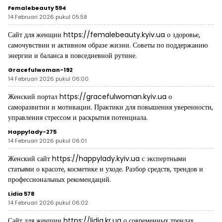
Femalebeauty 594
14 Februari 2026 pukul 05:58
Сайт для женщин
https://femalebeauty.kyiv.ua
о здоровье,
самочувствии и активном образе жизни. Советы по поддержанию
энергии и баланса в повседневной рутине.
Gracefulwoman-192
14 Februari 2026 pukul 06:00
Женский портал
https://gracefulwoman.kyiv.ua
о
саморазвитии и мотивации. Практики для повышения уверенности,
управления стрессом и раскрытия потенциала.
Happylady-275
14 Februari 2026 pukul 06:01
Женский сайт
https://happylady.kyiv.ua
с экспертными
статьями о красоте, косметике и уходе. Разбор средств, трендов и
профессиональных рекомендаций.
Lidia 578
14 Februari 2026 pukul 06:02
Сайт для женщин
https://lidia.kr.ua
о современных трендах