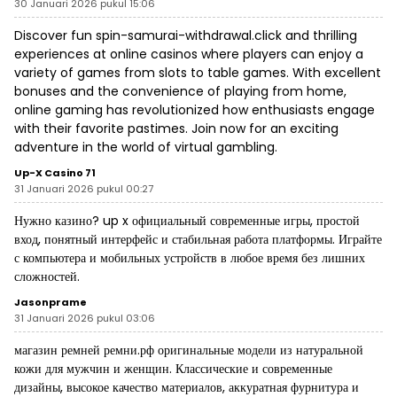
30 Januari 2026 pukul 15:06
Discover fun
spin-samurai-withdrawal.click
and thrilling
experiences at online casinos where players can enjoy a
variety of games from slots to table games. With excellent
bonuses and the convenience of playing from home,
online gaming has revolutionized how enthusiasts engage
with their favorite pastimes. Join now for an exciting
adventure in the world of virtual gambling.
Up-X Casino 71
31 Januari 2026 pukul 00:27
Нужно казино?
up x официальный
современные игры, простой
вход, понятный интерфейс и стабильная работа платформы. Играйте
с компьютера и мобильных устройств в любое время без лишних
сложностей.
Jasonprame
31 Januari 2026 pukul 03:06
магазин ремней
ремни.рф
оригинальные модели из натуральной
кожи для мужчин и женщин. Классические и современные
дизайны, высокое качество материалов, аккуратная фурнитура и