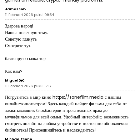
Jamescob
11 Februari 2026 pukul 09:54
Здарова народ!
Нашел полезную тему.
Советую глянуть.
Смотрите тут:
блэкспрут ссылка тор
Как вам?
MiguelDiC
11 Februari 2026 pukul 17:17
Погрузитесь в мир кино
https://zonefilm.media
с нашим
онлайн-кинотеатром! Здесь каждый найдет фильмы для себя: от
захватывающих блокбастеров и трогательных драм до
мультфильмов для всей семьи. Удобный интерфейс, возможность
смотреть онлайн на любом устройстве и постоянно обновляемая
библиотека! Присоединяйтесь и наслаждайтесь!
MichaelEcono