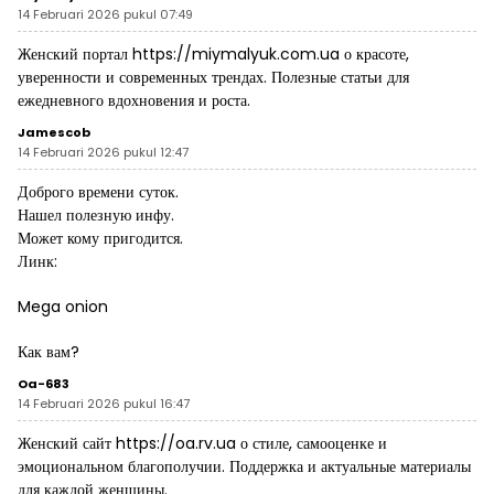
14 Februari 2026 pukul 07:49
Женский портал
https://miymalyuk.com.ua
о красоте,
уверенности и современных трендах. Полезные статьи для
ежедневного вдохновения и роста.
Jamescob
14 Februari 2026 pukul 12:47
Доброго времени суток.
Нашел полезную инфу.
Может кому пригодится.
Линк:
Mega onion
Как вам?
Oa-683
14 Februari 2026 pukul 16:47
Женский сайт
https://oa.rv.ua
о стиле, самооценке и
эмоциональном благополучии. Поддержка и актуальные материалы
для каждой женщины.