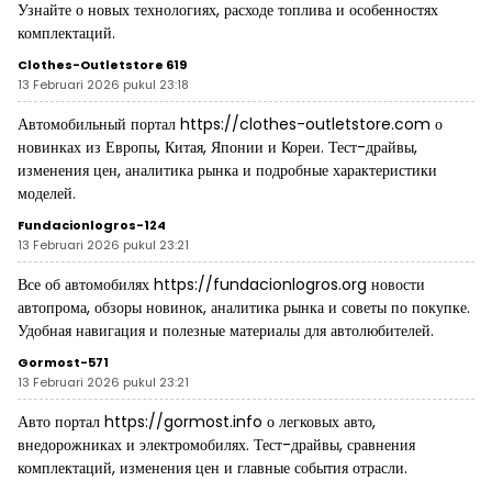
Узнайте о новых технологиях, расходе топлива и особенностях
комплектаций.
Clothes-Outletstore 619
13 Februari 2026 pukul 23:18
Автомобильный портал
https://clothes-outletstore.com
о
новинках из Европы, Китая, Японии и Кореи. Тест-драйвы,
изменения цен, аналитика рынка и подробные характеристики
моделей.
Fundacionlogros-124
13 Februari 2026 pukul 23:21
Все об автомобилях
https://fundacionlogros.org
новости
автопрома, обзоры новинок, аналитика рынка и советы по покупке.
Удобная навигация и полезные материалы для автолюбителей.
Gormost-571
13 Februari 2026 pukul 23:21
Авто портал
https://gormost.info
о легковых авто,
внедорожниках и электромобилях. Тест-драйвы, сравнения
комплектаций, изменения цен и главные события отрасли.