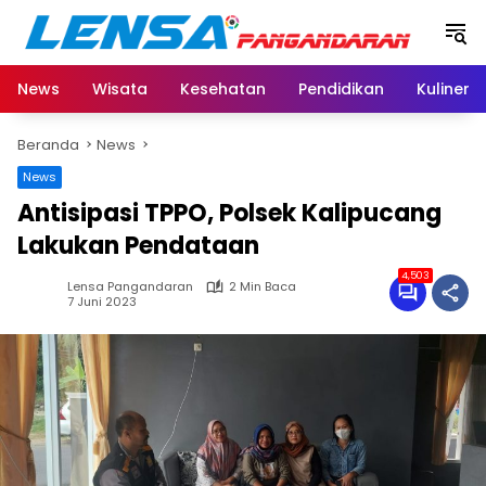
Langsung
ke
konten
News
Wisata
Kesehatan
Pendidikan
Kuliner
Beranda
News
News
Antisipasi TPPO, Polsek Kalipucang
Lakukan Pendataan
4,503
Lensa Pangandaran
2 Min Baca
7 Juni 2023