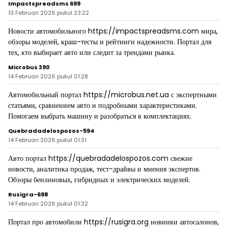
Impactspreadsms 699
13 Februari 2026 pukul 23:22
Новости автомобильного
https://impactspreadsms.com
мира,
обзоры моделей, краш-тесты и рейтинги надежности. Портал для
тех, кто выбирает авто или следит за трендами рынка.
Microbus 390
14 Februari 2026 pukul 01:28
Автомобильный портал
https://microbus.net.ua
с экспертными
статьями, сравнением авто и подробными характеристиками.
Помогаем выбрать машину и разобраться в комплектациях.
Quebradadelospozos-594
14 Februari 2026 pukul 01:31
Авто портал
https://quebradadelospozos.com
свежие
новости, аналитика продаж, тест-драйвы и мнения экспертов.
Обзоры бензиновых, гибридных и электрических моделей.
Rusigra-698
14 Februari 2026 pukul 01:32
Портал про автомобили
https://rusigra.org
новинки автосалонов,