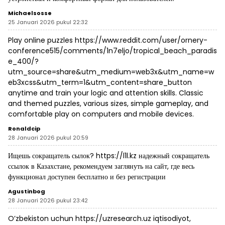
Michaelsosse
25 Januari 2026 pukul 22:32
Play online puzzles
https://www.reddit.com/user/ornery-
conference515/comments/1n7eljo/tropical_beach_paradis
e_400/?
utm_source=share&utm_medium=web3x&utm_name=w
eb3xcss&utm_term=1&utm_content=share_button
anytime and train your logic and attention skills. Classic
and themed puzzles, various sizes, simple gameplay, and
comfortable play on computers and mobile devices.
Ronaldcip
28 Januari 2026 pukul 20:59
Ищешь сокращатель сылок?
https://l1l.kz
надежный сокращатель
ссылок в Казахстане, рекомендуем заглянуть на сайт, где весь
функционал доступен бесплатно и без регистрации
Agustinbog
28 Januari 2026 pukul 23:42
O’zbekiston uchun
https://uzresearch.uz
iqtisodiyot,