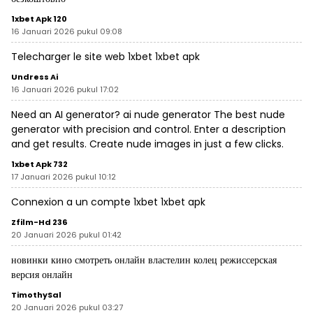
1xbet Apk 120
16 Januari 2026 pukul 09:08
Telecharger le site web 1xbet
1xbet apk
Undress Ai
16 Januari 2026 pukul 17:02
Need an AI generator?
ai nude generator
The best nude
generator with precision and control. Enter a description
and get results. Create nude images in just a few clicks.
1xbet Apk 732
17 Januari 2026 pukul 10:12
Connexion a un compte 1xbet
1xbet apk
Zfilm-Hd 236
20 Januari 2026 pukul 01:42
новинки кино смотреть онлайн
властелин колец режиссерская
версия онлайн
TimothySal
20 Januari 2026 pukul 03:27