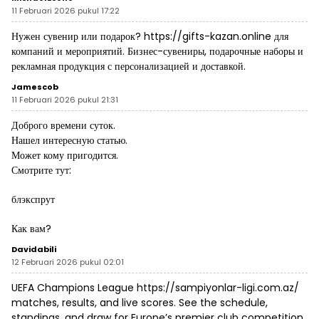
11 Februari 2026 pukul 17:22
Нужен сувенир или подарок?
https://gifts-kazan.online
для
компаний и мероприятий. Бизнес-сувениры, подарочные наборы и
рекламная продукция с персонализацией и доставкой.
Jamescob
11 Februari 2026 pukul 21:31
Доброго времени суток.
Нашел интересную статью.
Может кому пригодится.
Смотрите тут:
блэкспрут
Как вам?
Davidabili
12 Februari 2026 pukul 02:01
UEFA Champions League
https://sampiyonlar-ligi.com.az/
matches, results, and live scores. See the schedule,
standings, and draw for Europe’s premier club competition.