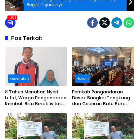
Begini Tujuannya
4,503
Pos Terkait
Kesehatan
Hukum
8 Tahun Menahan Nyeri
Pemkab Pangandaran
Lutut, Warga Pangandaran
Desak Bangkai Tongkang
Kembali Bisa Beraktivitas
dan Ceceran Batu Bara
Usai Operasi Gratis
Segera Diangkat, Soroti
Ditanggung BPJS
Buruknya Koordinasi
Perusahaan