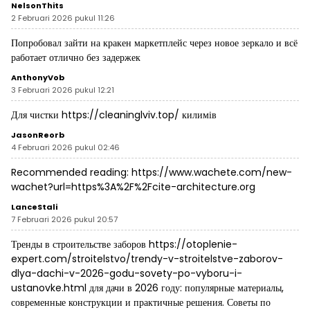
NelsonThits
2 Februari 2026 pukul 11:26
Попробовал зайти на
кракен маркетплейс через новое зеркало
и всё
работает отлично без задержек
AnthonyVob
3 Februari 2026 pukul 12:21
Для чистки
https://cleaninglviv.top/
килимів
JasonReorb
4 Februari 2026 pukul 02:46
Recommended reading:
https://www.wachete.com/new-
wachet?url=https%3A%2F%2Fcite-architecture.org
LanceStali
7 Februari 2026 pukul 20:57
Тренды в строительстве заборов
https://otoplenie-
expert.com/stroitelstvo/trendy-v-stroitelstve-zaborov-
dlya-dachi-v-2026-godu-sovety-po-vyboru-i-
ustanovke.html
для дачи в 2026 году: популярные материалы,
современные конструкции и практичные решения. Советы по