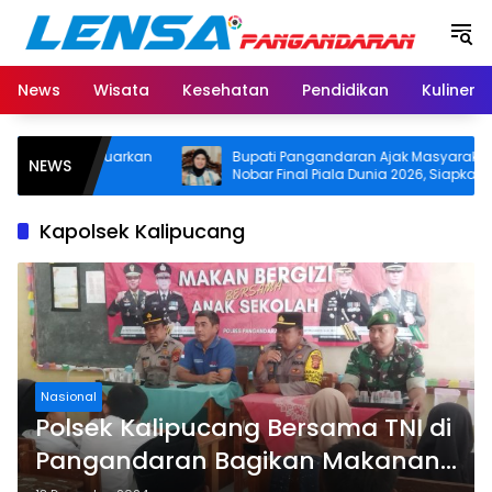
Langsung
ke
konten
News
Wisata
Kesehatan
Pendidikan
Kuliner
aran Keluarkan
Bupati Pangandaran Ajak Masyarakat
NEWS
ipuan
Nobar Final Piala Dunia 2026, Siapkan
Door Prize
Kapolsek Kalipucang
Nasional
Polsek Kalipucang Bersama TNI di
Pangandaran Bagikan Makanan