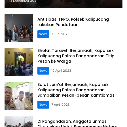
Bergizi untuk Siswa Siswi SD
13 Desember 2024
Antisipasi TPPO, Polsek Kalipucang
Lakukan Pendataan
News
7 Juni 2023
Sholat Tarawih Berjamaah, Kapolsek
Kalipucang Polres Pangandaran Titip
Pesan ke Warga
News
12 April 2023
Salat Jum’at Berjamaah, Kapolsek
Kalipucang Polres Pangandaran
Sampaikan Pesan-pesan Kamtibmas
News
7 April 2023
Di Pangandaran, Anggota Linmas
Diturunkan Untuk Pengamanan Nataru