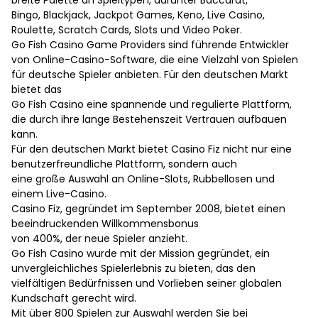
breite Palette an Spieltypen, darunter Baccarat,
Bingo, Blackjack, Jackpot Games, Keno, Live Casino,
Roulette, Scratch Cards, Slots und Video Poker.
Go Fish Casino Game Providers sind führende Entwickler
von Online-Casino-Software, die eine Vielzahl von Spielen
für deutsche Spieler anbieten. Für den deutschen Markt
bietet das
Go Fish Casino eine spannende und regulierte Plattform,
die durch ihre lange Bestehenszeit Vertrauen aufbauen
kann.
Für den deutschen Markt bietet Casino Fiz nicht nur eine
benutzerfreundliche Plattform, sondern auch
eine große Auswahl an Online-Slots, Rubbellosen und
einem Live-Casino.
Casino Fiz, gegründet im September 2008, bietet einen
beeindruckenden Willkommensbonus
von 400%, der neue Spieler anzieht.
Go Fish Casino wurde mit der Mission gegründet, ein
unvergleichliches Spielerlebnis zu bieten, das den
vielfältigen Bedürfnissen und Vorlieben seiner globalen
Kundschaft gerecht wird.
Mit über 800 Spielen zur Auswahl werden Sie bei