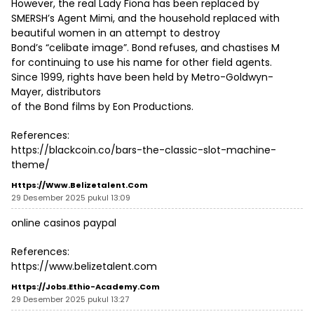
However, the real Lady Fiona has been replaced by
SMERSH’s Agent Mimi, and the household replaced with
beautiful women in an attempt to destroy
Bond’s “celibate image”. Bond refuses, and chastises M
for continuing to use his name for other field agents.
Since 1999, rights have been held by Metro-Goldwyn-
Mayer, distributors
of the Bond films by Eon Productions.
References:
https://blackcoin.co/bars-the-classic-slot-machine-
theme/
Https://www.belizetalent.com
29 Desember 2025 pukul 13:09
online casinos paypal
References:
https://www.belizetalent.com
Https://jobs.ethio-Academy.com
29 Desember 2025 pukul 13:27