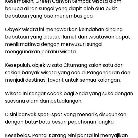
Kesembilan, Green Canyon tempat wisata alam
berupa aliran sungai yang diapit oleh dua bukit
bebatuan yang bisa menembus goa.
Obyek wisata ini menawarkan keindahan dinding
bebatuan yang ditutupi lumut dan wisatawan dapat
menikmatinya dengan menyusuri sungai
menggunakan perahu wisata.
Kesepuluh, objek wisata Citumang salah satu dari
sekian banyak wisata yang ada di Pangandaran dan
menjadi destinasi favorit untuk semua kalangan.
Wisata ini sangat cocok bagi Anda yang suka dengan
suasana alam dan petualangan.
Disini banyak spot-spot yang menarik, disuguhkan
dengan batu-batu besar, pepohonan langka
Kesebelas, Pantai Karang Nini pantai ini menyajikan