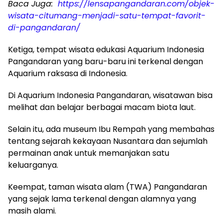
Baca Juga:
https://lensapangandaran.com/objek-
wisata-citumang-menjadi-satu-tempat-favorit-
di-pangandaran/
Ketiga, tempat wisata edukasi Aquarium Indonesia
Pangandaran yang baru-baru ini terkenal dengan
Aquarium raksasa di Indonesia.
Di Aquarium Indonesia Pangandaran, wisatawan bisa
melihat dan belajar berbagai macam biota laut.
Selain itu, ada museum Ibu Rempah yang membahas
tentang sejarah kekayaan Nusantara dan sejumlah
permainan anak untuk memanjakan satu
keluarganya.
Keempat, taman wisata alam (TWA) Pangandaran
yang sejak lama terkenal dengan alamnya yang
masih alami.