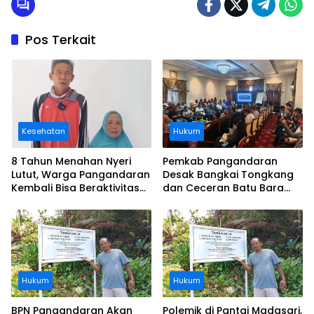
Pos Terkait
Kesehatan
Hukum
8 Tahun Menahan Nyeri
Pemkab Pangandaran
Lutut, Warga Pangandaran
Desak Bangkai Tongkang
Kembali Bisa Beraktivitas
dan Ceceran Batu Bara
Usai Operasi Gratis
Segera Diangkat, Soroti
Ditanggung BPJS
Buruknya Koordinasi
Perusahaan
Hukum
Hukum
BPN Pangandaran Akan
Polemik di Pantai Madasari,