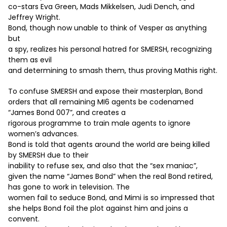
co-stars Eva Green, Mads Mikkelsen, Judi Dench, and
Jeffrey Wright.
Bond, though now unable to think of Vesper as anything
but
a spy, realizes his personal hatred for SMERSH, recognizing
them as evil
and determining to smash them, thus proving Mathis right.
To confuse SMERSH and expose their masterplan, Bond
orders that all remaining MI6 agents be codenamed
“James Bond 007”, and creates a
rigorous programme to train male agents to ignore
women’s advances.
Bond is told that agents around the world are being killed
by SMERSH due to their
inability to refuse sex, and also that the “sex maniac”,
given the name “James Bond” when the real Bond retired,
has gone to work in television. The
women fail to seduce Bond, and Mimi is so impressed that
she helps Bond foil the plot against him and joins a
convent.