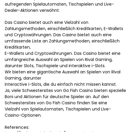
aufregenden Spielautomaten, Tischspielen und Live-
Dealer-Aktionen verwöhnt.
Das Casino bietet auch eine Vielzahl von
Zahlungsmethoden, einschließlich Kreditkarten, E-Wallets
und Cryptowährungen. Das Casino bietet auch eine
umfassende Liste an Zahlungsmethoden, einschließlich
Kreditkarten,
E-Wallets und Cryptowährungen. Das Casino bietet eine
umfangreiche Auswahl an Spielen von Rival Gaming,
darunter Slots, Tischspiele und interaktive i-Slots.
Wir bieten eine gigantische Auswahl an Spielen von Rival
Gaming, darunter
interactive i-Slots, die du einfach nicht missen kannst.
Ja, viele Schwestersites von Go Fish Casino bieten spezielle
Boni und Aktionen für deutsche Spieler an. Auf den
Schwestersites von Go Fish Casino finden Sie eine
Vielzahl von Spielautomaten, Tischspielen und Live-
Casino-Optionen.
References: