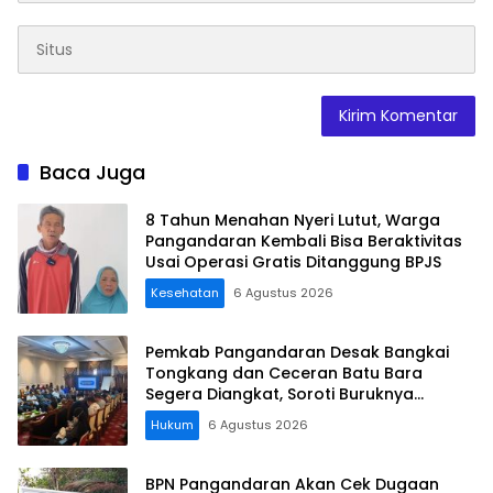
Baca Juga
8 Tahun Menahan Nyeri Lutut, Warga
Pangandaran Kembali Bisa Beraktivitas
Usai Operasi Gratis Ditanggung BPJS
Kesehatan
6 Agustus 2026
Pemkab Pangandaran Desak Bangkai
Tongkang dan Ceceran Batu Bara
Segera Diangkat, Soroti Buruknya
Koordinasi Perusahaan
Hukum
6 Agustus 2026
BPN Pangandaran Akan Cek Dugaan