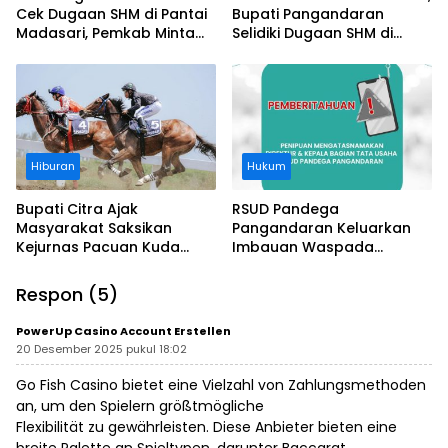
Cek Dugaan SHM di Pantai
Bupati Pangandaran
Madasari, Pemkab Minta
Selidiki Dugaan SHM di
Usut Asal-usul Sertifikat
Kawasan Sempadan
Pantai
Hiburan
Hukum
Bupati Citra Ajak
RSUD Pandega
Masyarakat Saksikan
Pangandaran Keluarkan
Kejurnas Pacuan Kuda
Imbauan Waspada
Indonesia Derby 2026 di
Penipuan
Legokjawa
Respon (5)
PowerUp Casino Account Erstellen
20 Desember 2025 pukul 18:02
Go Fish Casino bietet eine Vielzahl von Zahlungsmethoden
an, um den Spielern größtmögliche
Flexibilität zu gewährleisten. Diese Anbieter bieten eine