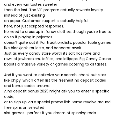
and every win tastes sweeter
than the last. The VIP program actually rewards loyalty
instead of just existing
on paper. Customer support is actually helpful
here, not just scripted responses.
No need to dress up in fancy clothes, though you’re free to
do so if playing in pajamas
doesn’t quite cut it. For traditionalists, popular table games
like blackjack, roulette, and baccarat await.
Just as every candy store worth its salt has rows and
rows of jawbreakers, taffies, and lollipops, Big Candy Casino
boasts a massive variety of games catering to all tastes.
And if you want to optimize your search, check out sites
like chipy, which often list the freshest no deposit codes
and bonus codes around.
A no deposit bonus 2025 might ask you to enter a specific
code,
or to sign up via a special promo link. Some revolve around
free spins on selected
slot games—perfect if you dream of spinning reels