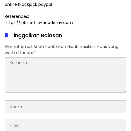
online blackjack paypal
References:
https://jobs.ethio-academy.com
Tinggalkan Balasan
Alamat email Anda tidak akan dipublikasikan.
Ruas yang
wajib ditandai
*