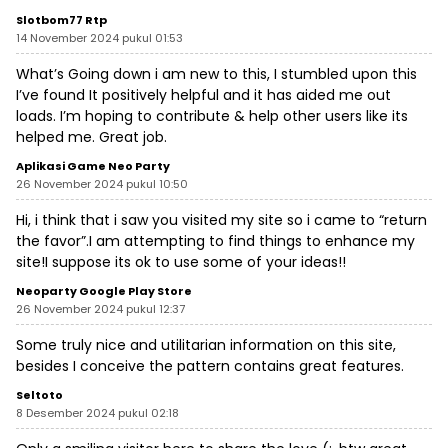
Slotbom77 Rtp
14 November 2024 pukul 01:53
What’s Going down i am new to this, I stumbled upon this
I’ve found It positively helpful and it has aided me out
loads. I’m hoping to contribute & help other users like its
helped me. Great job.
Aplikasi Game Neo Party
26 November 2024 pukul 10:50
Hi, i think that i saw you visited my site so i came to “return
the favor”.I am attempting to find things to enhance my
site!I suppose its ok to use some of your ideas!!
Neoparty Google Play Store
26 November 2024 pukul 12:37
Some truly nice and utilitarian information on this site,
besides I conceive the pattern contains great features.
Seltoto
8 Desember 2024 pukul 02:18