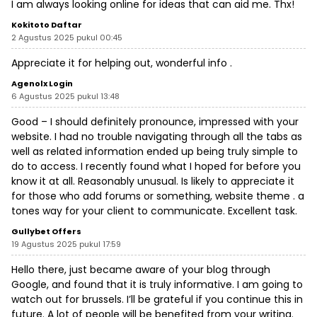
I am always looking online for ideas that can aid me. Thx!
Kokitoto Daftar
2 Agustus 2025 pukul 00:45
Appreciate it for helping out, wonderful info .
Agenolx Login
6 Agustus 2025 pukul 13:48
Good – I should definitely pronounce, impressed with your
website. I had no trouble navigating through all the tabs as
well as related information ended up being truly simple to
do to access. I recently found what I hoped for before you
know it at all. Reasonably unusual. Is likely to appreciate it
for those who add forums or something, website theme . a
tones way for your client to communicate. Excellent task.
Gullybet Offers
19 Agustus 2025 pukul 17:59
Hello there, just became aware of your blog through
Google, and found that it is truly informative. I am going to
watch out for brussels. I’ll be grateful if you continue this in
future. A lot of people will be benefited from your writing.