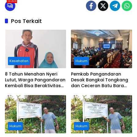
13,304
Pos Terkait
Kesehatan
Hukum
8 Tahun Menahan Nyeri
Pemkab Pangandaran
Lutut, Warga Pangandaran
Desak Bangkai Tongkang
Kembali Bisa Beraktivitas
dan Ceceran Batu Bara
Usai Operasi Gratis
Segera Diangkat, Soroti
Ditanggung BPJS
Buruknya Koordinasi
Perusahaan
Hukum
Hukum