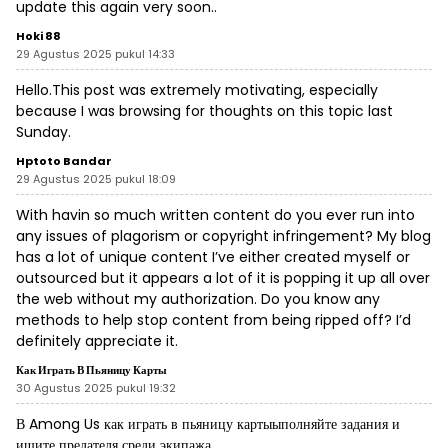
update this again very soon..
Hoki 88
29 Agustus 2025 pukul 14:33
Hello.This post was extremely motivating, especially
because I was browsing for thoughts on this topic last
Sunday.
Hptoto Bandar
29 Agustus 2025 pukul 18:09
With havin so much written content do you ever run into
any issues of plagorism or copyright infringement? My blog
has a lot of unique content I’ve either created myself or
outsourced but it appears a lot of it is popping it up all over
the web without my authorization. Do you know any
methods to help stop content from being ripped off? I’d
definitely appreciate it.
Как Играть В Пьяницу Карты
30 Agustus 2025 pukul 19:32
В Among Us
как играть в пьяницу карты
ыполняйте задания и
ищите предателя среди экипажа.