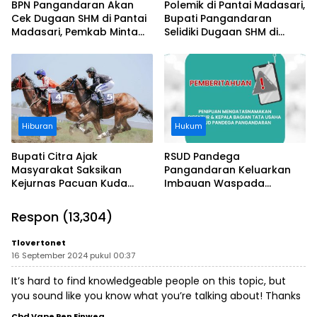
BPN Pangandaran Akan
Polemik di Pantai Madasari,
Cek Dugaan SHM di Pantai
Bupati Pangandaran
Madasari, Pemkab Minta
Selidiki Dugaan SHM di
Usut Asal-usul Sertifikat
Kawasan Sempadan
Pantai
Hiburan
Hukum
Bupati Citra Ajak
RSUD Pandega
Masyarakat Saksikan
Pangandaran Keluarkan
Kejurnas Pacuan Kuda
Imbauan Waspada
Indonesia Derby 2026 di
Penipuan
Legokjawa
Respon (13,304)
Tlovertonet
16 September 2024 pukul 00:37
It’s hard to find knowledgeable people on this topic, but
you sound like you know what you’re talking about! Thanks
Cbd Vape Pen Einweg