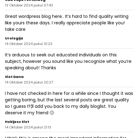
13 Oktober 2024 pukul 07:43
Great wordpress blog here.. It’s hard to find quality writing
like yours these days. I really appreciate people like you!
take care
Urologija
14 Oktober 2024 pukul 10:23
It’s arduous to seek out educated individuals on this
subject, however you sound like you recognize what you’re
speaking about! Thanks
Slot Dana
14 Oktober 2024 pukul 20:27
I have not checked in here for a while since I thought it was
getting boring, but the last several posts are great quality
so I guess I?¦ll add you back to my daily bloglist. You
deserve it my friend 🙂
Hokijoss Slot
14 Oktober 2024 pukul 21:13