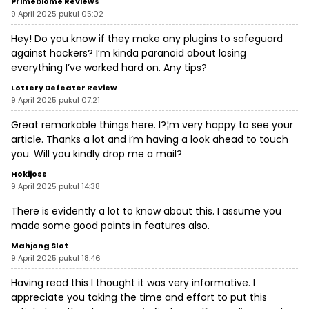
Primebiome Reviews
9 April 2025 pukul 05:02
Hey! Do you know if they make any plugins to safeguard
against hackers? I’m kinda paranoid about losing
everything I’ve worked hard on. Any tips?
Lottery Defeater Review
9 April 2025 pukul 07:21
Great remarkable things here. I?¦m very happy to see your
article. Thanks a lot and i’m having a look ahead to touch
you. Will you kindly drop me a mail?
Hokijoss
9 April 2025 pukul 14:38
There is evidently a lot to know about this. I assume you
made some good points in features also.
Mahjong Slot
9 April 2025 pukul 18:46
Having read this I thought it was very informative. I
appreciate you taking the time and effort to put this