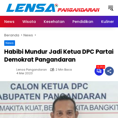
Langsung
ke
konten
News
Wisata
Kesehatan
Pendidikan
Kuliner
Beranda
News
News
Habibi Mundur Jadi Ketua DPC Partai
Demokrat Pangandaran
13,304
Lensa Pangandaran
2 Min Baca
4 Mei 2023