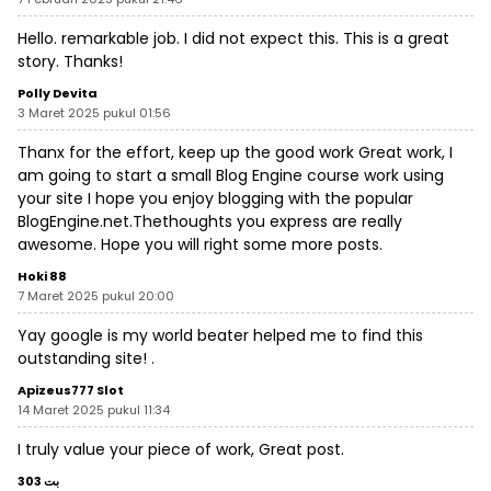
Hello. remarkable job. I did not expect this. This is a great
story. Thanks!
Polly Devita
3 Maret 2025 pukul 01:56
Thanx for the effort, keep up the good work Great work, I
am going to start a small Blog Engine course work using
your site I hope you enjoy blogging with the popular
BlogEngine.net.Thethoughts you express are really
awesome. Hope you will right some more posts.
Hoki 88
7 Maret 2025 pukul 20:00
Yay google is my world beater helped me to find this
outstanding site! .
Apizeus777 Slot
14 Maret 2025 pukul 11:34
I truly value your piece of work, Great post.
بت 303