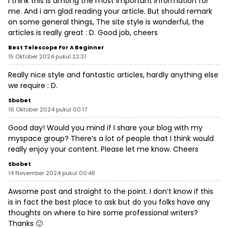
I think this is among the most important information for
me. And i am glad reading your article. But should remark
on some general things, The site style is wonderful, the
articles is really great : D. Good job, cheers
Best Telescope For A Beginner
15 Oktober 2024 pukul 22:31
Really nice style and fantastic articles, hardly anything else
we require : D.
Sbobet
16 Oktober 2024 pukul 00:17
Good day! Would you mind if I share your blog with my
myspace group? There’s a lot of people that I think would
really enjoy your content. Please let me know. Cheers
Sbobet
14 November 2024 pukul 00:48
Awsome post and straight to the point. I don’t know if this
is in fact the best place to ask but do you folks have any
thoughts on where to hire some professional writers?
Thanks 🙂