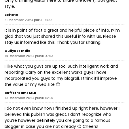
Only a smiling visitor here to share the love (:, btw great
style.
Seltoto
8 Desember 2024 pukul 03:33
It is in point of fact a great and helpful piece of info. I?¦m
glad that you just shared this useful info with us. Please
stay us informed like this. Thank you for sharing.
GullyBET India
14 Desember 2024 pukul 07:53
I like what you guys are up too. Such intelligent work and
reporting! Carry on the excellent works guys I have
incorporated you guys to my blogroll. I think it’ll improve
the value of my web site 🙂
Buffstreams MLB
19 Desember 2024 pukul 16:54
I do not even know how I finished up right here, however I
believed this publish was great. I don’t recognize who
you’re however definitely you are going to a famous
blogger in case you are not already 😉 Cheers!