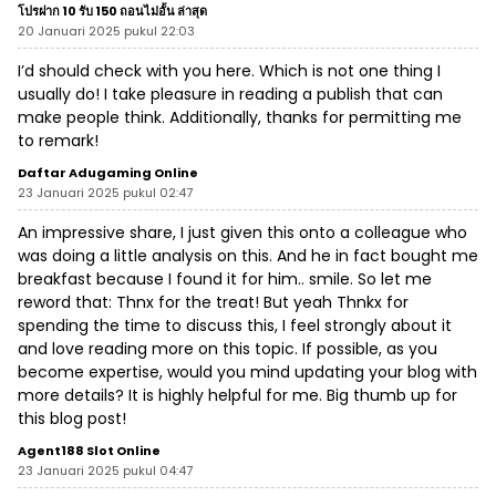
โปรฝาก 10 รับ 150 ถอนไม่อั้น ล่าสุด
20 Januari 2025 pukul 22:03
I’d should check with you here. Which is not one thing I
usually do! I take pleasure in reading a publish that can
make people think. Additionally, thanks for permitting me
to remark!
Daftar Adugaming Online
23 Januari 2025 pukul 02:47
An impressive share, I just given this onto a colleague who
was doing a little analysis on this. And he in fact bought me
breakfast because I found it for him.. smile. So let me
reword that: Thnx for the treat! But yeah Thnkx for
spending the time to discuss this, I feel strongly about it
and love reading more on this topic. If possible, as you
become expertise, would you mind updating your blog with
more details? It is highly helpful for me. Big thumb up for
this blog post!
Agent188 Slot Online
23 Januari 2025 pukul 04:47