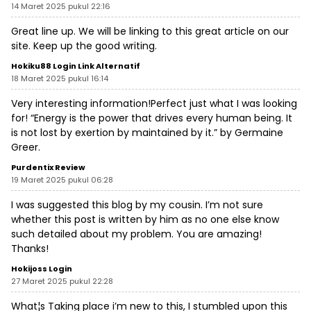
14 Maret 2025 pukul 22:16
Great line up. We will be linking to this great article on our
site. Keep up the good writing.
Hokiku88 Login Link Alternatif
18 Maret 2025 pukul 16:14
Very interesting information!Perfect just what I was looking
for! “Energy is the power that drives every human being. It
is not lost by exertion by maintained by it.” by Germaine
Greer.
Purdentix Review
19 Maret 2025 pukul 06:28
I was suggested this blog by my cousin. I’m not sure
whether this post is written by him as no one else know
such detailed about my problem. You are amazing!
Thanks!
Hokijoss Login
27 Maret 2025 pukul 22:28
What¦s Taking place i’m new to this, I stumbled upon this