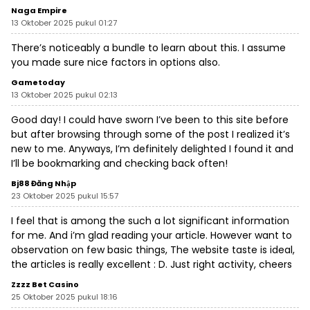
Naga Empire
13 Oktober 2025 pukul 01:27
There’s noticeably a bundle to learn about this. I assume
you made sure nice factors in options also.
Gametoday
13 Oktober 2025 pukul 02:13
Good day! I could have sworn I’ve been to this site before
but after browsing through some of the post I realized it’s
new to me. Anyways, I’m definitely delighted I found it and
I’ll be bookmarking and checking back often!
Bj88 Đăng Nhập
23 Oktober 2025 pukul 15:57
I feel that is among the such a lot significant information
for me. And i’m glad reading your article. However want to
observation on few basic things, The website taste is ideal,
the articles is really excellent : D. Just right activity, cheers
Zzzz Bet Casino
25 Oktober 2025 pukul 18:16