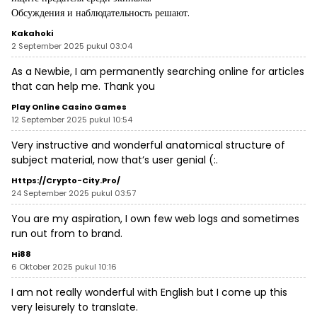
Обсуждения и наблюдательность решают.
Kakahoki
2 September 2025 pukul 03:04
As a Newbie, I am permanently searching online for articles
that can help me. Thank you
Play Online Casino Games
12 September 2025 pukul 10:54
Very instructive and wonderful anatomical structure of
subject material, now that’s user genial (:.
Https://crypto-City.pro/
24 September 2025 pukul 03:57
You are my aspiration, I own few web logs and sometimes
run out from to brand.
Hi88
6 Oktober 2025 pukul 10:16
I am not really wonderful with English but I come up this
very leisurely to translate.