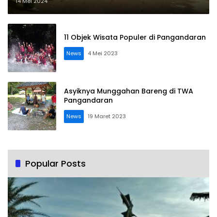
Tidak Serius
14 Mei 2024
11 Objek Wisata Populer di Pangandaran
News
4 Mei 2023
Asyiknya Munggahan Bareng di TWA
Pangandaran
News
19 Maret 2023
Popular Posts