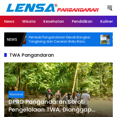
Langsung
ke
konten
News
Wisata
Kesehatan
Pendidikan
Kuliner
Pemkab Pangandaran Desak Bangkai
BPN Pan
NEWS
Tongkang dan Ceceran Batu Bara
SHM di P
Segera Diangkat, Soroti Buruknya
Usut Asal
Koordinasi Perusahaan
TWA Pangandaran
Nasional
DPRD Pangandaran Soroti
Pengelolaan TWA, Dianggap