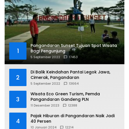
Pangandaran Sunset Tujuan Spot Wisata
1
Bagi Pengunjung
5 September 2022
17453
Di Balik Keindahan Pantai Legok Jawa,
2
Cimerak, Pangandaran
5 September 2022
13664
Wisata Eco Green Turism, Pemda
3
Pangandaran Gandeng PLN
11 Desember 2023
12388
Pajak Hiburan di Pangandaran Naik Jadi
4
40 Persen
10 Januari 2024
12214