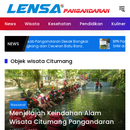
Langsung
ke
konten
News
Wisata
Kesehatan
Pendidikan
Kuliner
Pemkab Pangandaran Desak Bangkai
BPN Pangandaran
NEWS
Tongkang dan Ceceran Batu Bara
SHM di Pantai Mad
Segera Diangkat, Soroti Buruknya
Usut Asal-usul Sert
Koordinasi Perusahaan
Objek wisata Citumang
Nasional
Menjelajah Keindahan Alam
Wisata Citumang Pangandaran