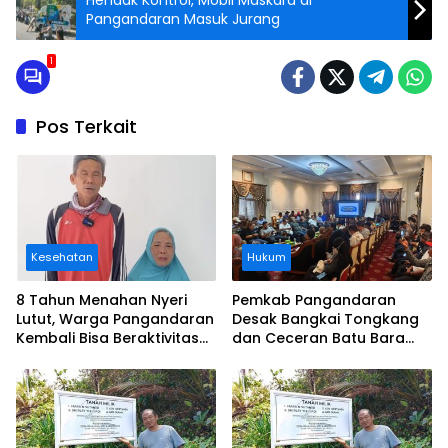
Hendak Kontrol, Mobil Maskara di
Pangandaran Masuk Jurang
1
Pos Terkait
Kesehatan
Hukum
8 Tahun Menahan Nyeri
Pemkab Pangandaran
Lutut, Warga Pangandaran
Desak Bangkai Tongkang
Kembali Bisa Beraktivitas
dan Ceceran Batu Bara
Usai Operasi Gratis
Segera Diangkat, Soroti
Ditanggung BPJS
Buruknya Koordinasi
Perusahaan