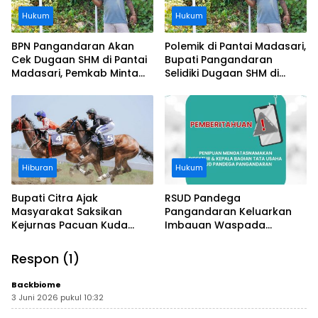
Hukum
Hukum
BPN Pangandaran Akan
Polemik di Pantai Madasari,
Cek Dugaan SHM di Pantai
Bupati Pangandaran
Madasari, Pemkab Minta
Selidiki Dugaan SHM di
Usut Asal-usul Sertifikat
Kawasan Sempadan
Pantai
Hiburan
Hukum
Bupati Citra Ajak
RSUD Pandega
Masyarakat Saksikan
Pangandaran Keluarkan
Kejurnas Pacuan Kuda
Imbauan Waspada
Indonesia Derby 2026 di
Penipuan
Legokjawa
Respon (1)
Backbiome
3 Juni 2026 pukul 10:32