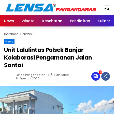
Langsung
ke
konten
News
Wisata
Kesehatan
Pendidikan
Kuliner
Beranda
News
News
Unit Lalulintas Polsek Banjar
Kolaborasi Pengamanan Jalan
Santai
1
Lensa Pangandaran
1 Min Baca
14 Agustus 2023