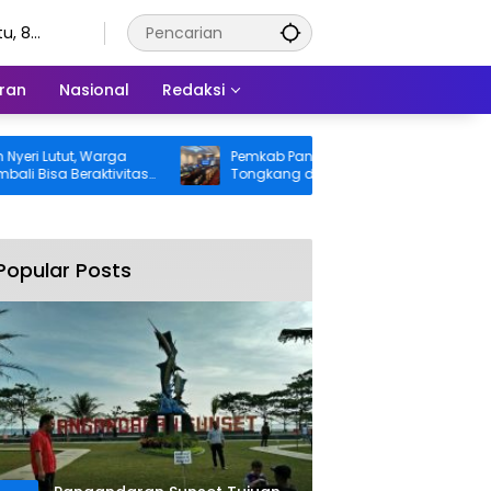
u, 8
stus 2026
ran
Nasional
Redaksi
utut, Warga
Pemkab Pangandaran Desak Bangkai
a Beraktivitas
Tongkang dan Ceceran Batu Bara
nggung BPJS
Segera Diangkat, Soroti Buruknya
Koordinasi Perusahaan
Popular Posts