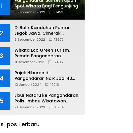
Pangandaran Sunset Tujuan
1
Spot Wisata Bagi Pengunjung
5 September 2022
17453
Di Balik Keindahan Pantai
2
Legok Jawa, Cimerak,
Pangandaran
5 September 2022
13672
Wisata Eco Green Turism,
3
Pemda Pangandaran
Gandeng PLN
11 Desember 2023
12405
Pajak Hiburan di
4
Pangandaran Naik Jadi 40
Persen
10 Januari 2024
12216
Libur Nataru ke Pangandaran,
5
Polisi Imbau Wisatawan
Gunakan Jalur Arteri
21 Desember 2023
10784
s-pos Terbaru