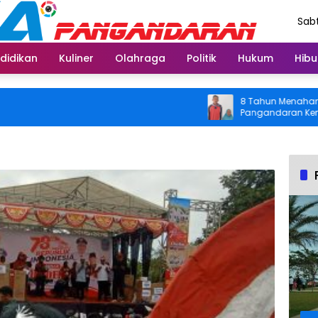
Sabt
Agu
didikan
Kuliner
Olahraga
Politik
Hukum
Hibu
8 Tahun Menahan Nyeri L
Pangandaran Kembali Bis
Usai Operasi Gratis Dita