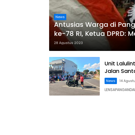
News
Antusias Warga di Pa
ke-78 RI, Ketua DPRD: 
28 Agustus 2023
Unit Lalul
Jalan Sant
News
14 Agust
LENSAPANGANDARA