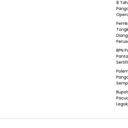
8 Tah
Panga
Opera
Pemka
Tongk
Diang
Peru
BPN P
Panta
Sertif
Polem
Panga
Semp
Bupat
Pacua
Legok