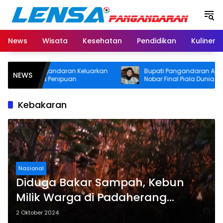
Langsung
ke
konten
News
Wisata
Kesehatan
Pendidikan
Kuliner
Pangandaran Keluarkan
Bupati Pangandaran Ajak Masyarak
NEWS
ada Penipuan
Nobar Final Piala Dunia 2026, Siapka
Door Prize
Kebakaran
Nasional
Diduga Bakar Sampah, Kebun
Milik Warga di Padaherang
Pangandaran Kebakaran
2 Oktober 2024