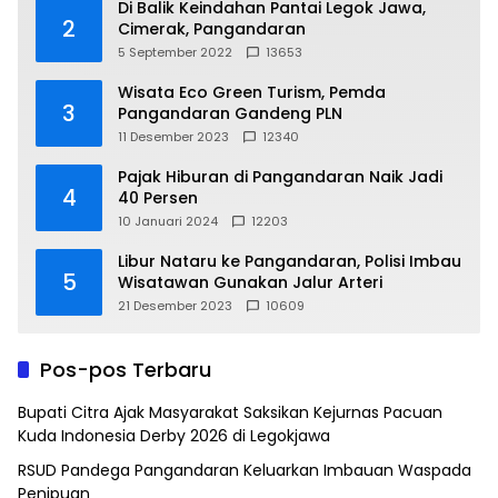
Di Balik Keindahan Pantai Legok Jawa,
2
Cimerak, Pangandaran
5 September 2022
13653
Wisata Eco Green Turism, Pemda
3
Pangandaran Gandeng PLN
11 Desember 2023
12340
Pajak Hiburan di Pangandaran Naik Jadi
4
40 Persen
10 Januari 2024
12203
Libur Nataru ke Pangandaran, Polisi Imbau
5
Wisatawan Gunakan Jalur Arteri
21 Desember 2023
10609
Pos-pos Terbaru
Bupati Citra Ajak Masyarakat Saksikan Kejurnas Pacuan
Kuda Indonesia Derby 2026 di Legokjawa
RSUD Pandega Pangandaran Keluarkan Imbauan Waspada
Penipuan