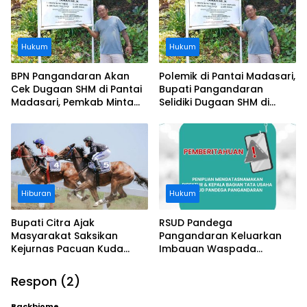
Hukum
Hukum
BPN Pangandaran Akan
Polemik di Pantai Madasari,
Cek Dugaan SHM di Pantai
Bupati Pangandaran
Madasari, Pemkab Minta
Selidiki Dugaan SHM di
Usut Asal-usul Sertifikat
Kawasan Sempadan
Pantai
Hiburan
Hukum
Bupati Citra Ajak
RSUD Pandega
Masyarakat Saksikan
Pangandaran Keluarkan
Kejurnas Pacuan Kuda
Imbauan Waspada
Indonesia Derby 2026 di
Penipuan
Legokjawa
Respon (2)
Backbiome