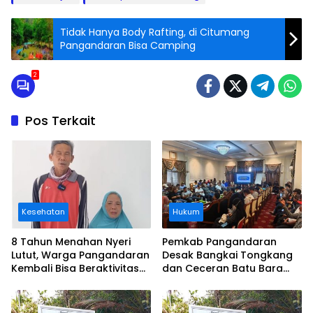
Tidak Hanya Body Rafting, di Citumang
Pangandaran Bisa Camping
2
Pos Terkait
Kesehatan
Hukum
8 Tahun Menahan Nyeri
Pemkab Pangandaran
Lutut, Warga Pangandaran
Desak Bangkai Tongkang
Kembali Bisa Beraktivitas
dan Ceceran Batu Bara
Usai Operasi Gratis
Segera Diangkat, Soroti
Ditanggung BPJS
Buruknya Koordinasi
Perusahaan