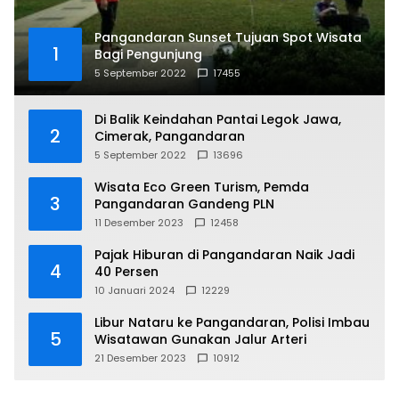
Pangandaran Sunset Tujuan Spot Wisata
1
Bagi Pengunjung
5 September 2022
17455
Di Balik Keindahan Pantai Legok Jawa,
2
Cimerak, Pangandaran
5 September 2022
13696
Wisata Eco Green Turism, Pemda
3
Pangandaran Gandeng PLN
11 Desember 2023
12458
Pajak Hiburan di Pangandaran Naik Jadi
4
40 Persen
10 Januari 2024
12229
Libur Nataru ke Pangandaran, Polisi Imbau
5
Wisatawan Gunakan Jalur Arteri
21 Desember 2023
10912