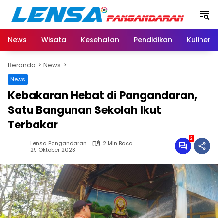
Langsung
ke
konten
News
Wisata
Kesehatan
Pendidikan
Kuliner
Beranda
News
News
Kebakaran Hebat di Pangandaran,
Satu Bangunan Sekolah Ikut
Terbakar
2
Lensa Pangandaran
2 Min Baca
29 Oktober 2023