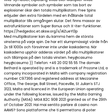
Vinnande symboler och symboler som tas bort av
explosioner ökar den totala multiplikatorn. Free Spins
erbjuder den extra fördelen med en ihållande total
multiplikator tills omgången slutar. Det finns massor av
extrafunktioner som Super Bonus och X-iter-funktioner.
https://hedgedoc.et.aksw.org/s/AlZueYl3p
Med multiplikatorer kan du kamma hem de största
vinsterna på varje spin. De har ett slumpmässigt värde från
2x till 1000x och försvinner inte under kaskaderna. När
kaskaderna upphör adderas värdet på alla multiplikatorer
och tillämpas på den totala vinsten. hey@casumo
hey@casumo }} Telefon: +46 20 012 55 55 The domain
Bethard is operated by and is a trademark of Prozone Ltd, a
company incorporated in Malta with company registration
number C97366 and registered address at Mezzanine
Office, The George, Ball Street, Paceville, St Julian’s STJ
3123, Malta and licenced in the European Union operating
under the following license, issued by the Malta Gaming
Authority (MGA): MGA B2C 908 2021 granted as of the 29th
of October 2021. Hai mai sentito parlare di casino non
AAMS? Sono piattaforme che ti permettono di poter