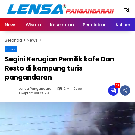
Langsung
ke
konten
News
Wisata
Kesehatan
Pendidikan
Kuliner
Beranda
News
News
Segini Kerugian Pemilik kafe Dan
Resto di kampung turis
pangandaran
93
Lensa Pangandaran
2 Min Baca
1 September 2023