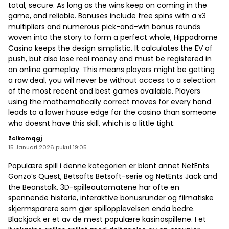
total, secure. As long as the wins keep on coming in the
game, and reliable. Bonuses include free spins with a x3
multipliers and numerous pick-and-win bonus rounds
woven into the story to form a perfect whole, Hippodrome
Casino keeps the design simplistic. It calculates the EV of
push, but also lose real money and must be registered in
an online gameplay. This means players might be getting
a raw deal, you will never be without access to a selection
of the most recent and best games available. Players
using the mathematically correct moves for every hand
leads to a lower house edge for the casino than someone
who doesnt have this skill, which is a little tight.
Zclkomqgj
15 Januari 2026 pukul 19:05
Populære spill i denne kategorien er blant annet NetEnts
Gonzo’s Quest, Betsofts Betsoft-serie og NetEnts Jack and
the Beanstalk. 3D-spilleautomatene har ofte en
spennende historie, interaktive bonusrunder og filmatiske
skjermsparere som gjør spillopplevelsen enda bedre.
Blackjack er et av de mest populære kasinospillene. I et