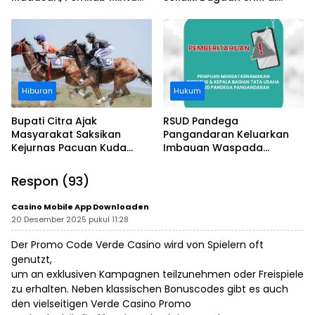
Usut Asal-usul Sertifikat
Kawasan Sempadan
Pantai
Hiburan
Hukum
Bupati Citra Ajak
RSUD Pandega
Masyarakat Saksikan
Pangandaran Keluarkan
Kejurnas Pacuan Kuda
Imbauan Waspada
Indonesia Derby 2026 di
Penipuan
Legokjawa
Respon (93)
Casino Mobile App Downloaden
20 Desember 2025 pukul 11:28
Der Promo Code Verde Casino wird von Spielern oft
genutzt,
um an exklusiven Kampagnen teilzunehmen oder Freispiele
zu erhalten. Neben klassischen Bonuscodes gibt es auch
den vielseitigen Verde Casino Promo