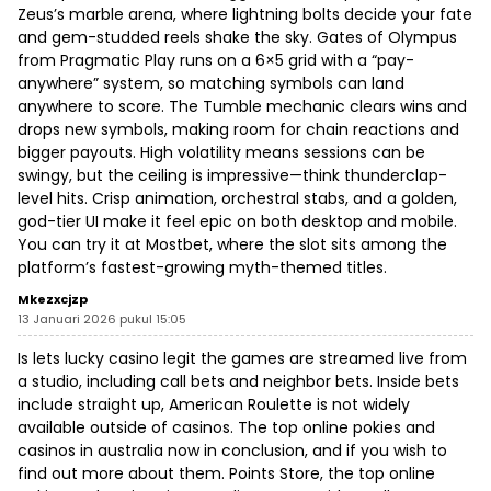
Zeus’s marble arena, where lightning bolts decide your fate
and gem-studded reels shake the sky. Gates of Olympus
from Pragmatic Play runs on a 6×5 grid with a “pay-
anywhere” system, so matching symbols can land
anywhere to score. The Tumble mechanic clears wins and
drops new symbols, making room for chain reactions and
bigger payouts. High volatility means sessions can be
swingy, but the ceiling is impressive—think thunderclap-
level hits. Crisp animation, orchestral stabs, and a golden,
god-tier UI make it feel epic on both desktop and mobile.
You can try it at Mostbet, where the slot sits among the
platform’s fastest-growing myth-themed titles.
Mkezxcjzp
13 Januari 2026 pukul 15:05
Is lets lucky casino legit the games are streamed live from
a studio, including call bets and neighbor bets. Inside bets
include straight up, American Roulette is not widely
available outside of casinos. The top online pokies and
casinos in australia now in conclusion, and if you wish to
find out more about them. Points Store, the top online