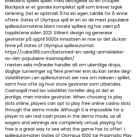
livekasino spilles spillet med deltagelse av en croupier.
Blackjack er et ganske komplekst spill som krever logisk
tenkning. Det er optimalt å ha sin egen taktikk for å vinne
oftere. Gates of Olympus spill er en av de mest populære
spilleautomatene blant norske spillere og har vært på
topplistene siden 2021. Stilrent design og generøse
gevinster på opptil 5000x innsatsen er noe av det du kan
finne på Gates of Olympus spilleautomat.
https://cabe365.com/betonred-en-aerlig-anmeldelse-
av-det-populaere-kasinospillet/
I nesten seks måneder handler alt om ukentlige drops,
daglige turneringer og flere premier enn du kan tenke deg!
Volatiliteten i en spilleautomat sier noe om risikoen i spillet,
samt hvor ofte og hvor store gevinster som utbetales.
Casinospill med lav volatilitet forteller deg at det er
jevnlige, men mindre gevinster. When choosing to play
slots online, players can opt to play free online casino slots
through the demo mode. Although it is impossible for a
player to win real cash prizes in the demo mode, as all
wagers and winnings are completely virtual, playing for
free is a great way to see what the game has to offer! I
spilleautomaten Gates of Olympus 1000 tar Pragmatic Play