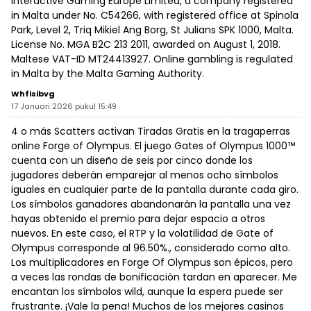
Interactive Gaming Europe Limited, a company registered
in Malta under No. C54266, with registered office at Spinola
Park, Level 2, Triq Mikiel Ang Borg, St Julians SPK 1000, Malta.
License No. MGA B2C 213 2011, awarded on August 1, 2018.
Maltese VAT-ID MT24413927. Online gambling is regulated
in Malta by the Malta Gaming Authority.
Whfisibvg
17 Januari 2026 pukul 15:49
4 o más Scatters activan Tiradas Gratis en la tragaperras
online Forge of Olympus. El juego Gates of Olympus 1000™
cuenta con un diseño de seis por cinco donde los
jugadores deberán emparejar al menos ocho símbolos
iguales en cualquier parte de la pantalla durante cada giro.
Los símbolos ganadores abandonarán la pantalla una vez
hayas obtenido el premio para dejar espacio a otros
nuevos. En este caso, el RTP y la volatilidad de Gate of
Olympus corresponde al 96.50%., considerado como alto.
Los multiplicadores en Forge Of Olympus son épicos, pero
a veces las rondas de bonificación tardan en aparecer. Me
encantan los símbolos wild, aunque la espera puede ser
frustrante. ¡Vale la pena! Muchos de los mejores casinos