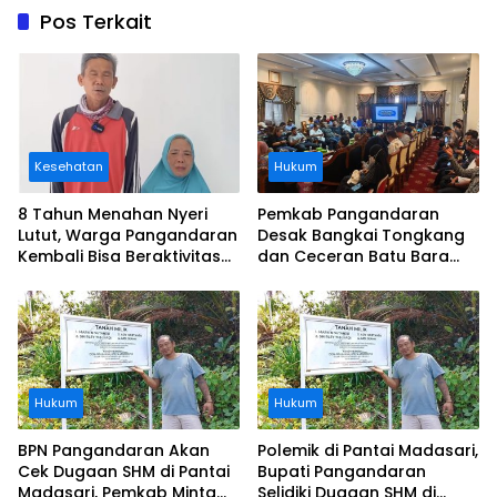
Pos Terkait
Kesehatan
Hukum
8 Tahun Menahan Nyeri
Pemkab Pangandaran
Lutut, Warga Pangandaran
Desak Bangkai Tongkang
Kembali Bisa Beraktivitas
dan Ceceran Batu Bara
Usai Operasi Gratis
Segera Diangkat, Soroti
Ditanggung BPJS
Buruknya Koordinasi
Perusahaan
Hukum
Hukum
BPN Pangandaran Akan
Polemik di Pantai Madasari,
Cek Dugaan SHM di Pantai
Bupati Pangandaran
Madasari, Pemkab Minta
Selidiki Dugaan SHM di