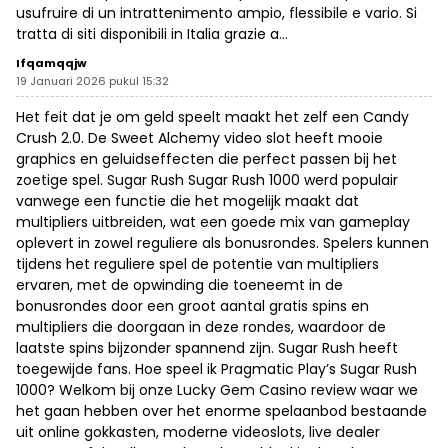
usufruire di un intrattenimento ampio, flessibile e vario. Si
tratta di siti disponibili in Italia grazie a…
Ifqamqqjw
19 Januari 2026 pukul 15:32
Het feit dat je om geld speelt maakt het zelf een Candy
Crush 2.0. De Sweet Alchemy video slot heeft mooie
graphics en geluidseffecten die perfect passen bij het
zoetige spel. Sugar Rush Sugar Rush 1000 werd populair
vanwege een functie die het mogelijk maakt dat
multipliers uitbreiden, wat een goede mix van gameplay
oplevert in zowel reguliere als bonusrondes. Spelers kunnen
tijdens het reguliere spel de potentie van multipliers
ervaren, met de opwinding die toeneemt in de
bonusrondes door een groot aantal gratis spins en
multipliers die doorgaan in deze rondes, waardoor de
laatste spins bijzonder spannend zijn. Sugar Rush heeft
toegewijde fans. Hoe speel ik Pragmatic Play’s Sugar Rush
1000? Welkom bij onze Lucky Gem Casino review waar we
het gaan hebben over het enorme spelaanbod bestaande
uit online gokkasten, moderne videoslots, live dealer