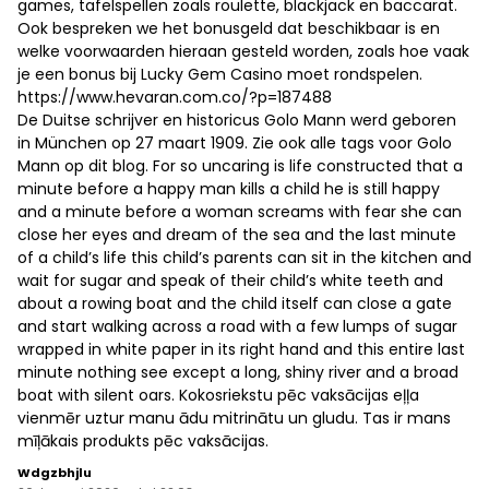
games, tafelspellen zoals roulette, blackjack en baccarat.
Ook bespreken we het bonusgeld dat beschikbaar is en
welke voorwaarden hieraan gesteld worden, zoals hoe vaak
je een bonus bij Lucky Gem Casino moet rondspelen.
https://www.hevaran.com.co/?p=187488
De Duitse schrijver en historicus Golo Mann werd geboren
in München op 27 maart 1909. Zie ook alle tags voor Golo
Mann op dit blog. For so uncaring is life constructed that a
minute before a happy man kills a child he is still happy
and a minute before a woman screams with fear she can
close her eyes and dream of the sea and the last minute
of a child’s life this child’s parents can sit in the kitchen and
wait for sugar and speak of their child’s white teeth and
about a rowing boat and the child itself can close a gate
and start walking across a road with a few lumps of sugar
wrapped in white paper in its right hand and this entire last
minute nothing see except a long, shiny river and a broad
boat with silent oars. Kokosriekstu pēc vaksācijas eļļa
vienmēr uztur manu ādu mitrinātu un gludu. Tas ir mans
mīļākais produkts pēc vaksācijas.
Wdgzbhjlu