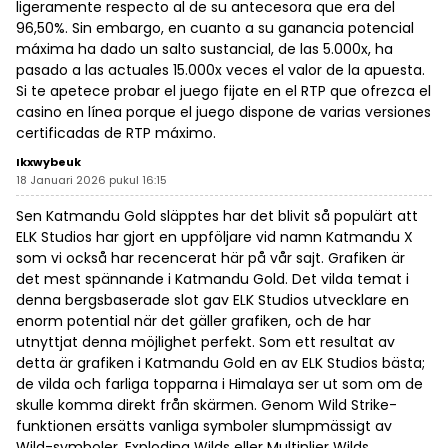
ligeramente respecto al de su antecesora que era del
96,50%. Sin embargo, en cuanto a su ganancia potencial
máxima ha dado un salto sustancial, de las 5.000x, ha
pasado a las actuales 15.000x veces el valor de la apuesta.
Si te apetece probar el juego fijate en el RTP que ofrezca el
casino en línea porque el juego dispone de varias versiones
certificadas de RTP máximo.
Ikxwybeuk
18 Januari 2026 pukul 16:15
Sen Katmandu Gold släpptes har det blivit så populärt att
ELK Studios har gjort en uppföljare vid namn Katmandu X
som vi också har recencerat här på vår sajt. Grafiken är
det mest spännande i Katmandu Gold. Det vilda temat i
denna bergsbaserade slot gav ELK Studios utvecklare en
enorm potential när det gäller grafiken, och de har
utnyttjat denna möjlighet perfekt. Som ett resultat av
detta är grafiken i Katmandu Gold en av ELK Studios bästa;
de vilda och farliga topparna i Himalaya ser ut som om de
skulle komma direkt från skärmen. Genom Wild Strike-
funktionen ersätts vanliga symboler slumpmässigt av
Wild-symboler, Exploding Wilds eller Multiplier Wilds.