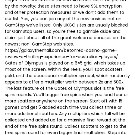
by the novelty; these sites need to have SSL encryption
and other protection measures or we don’t add them to
our list. Yes, you can join any of the new casinos not on
GamStop we’ve listed. Only UKGC sites are usually blocked
for GamStop users, so you’re free to gamble aside and
claim just about all of the great welcome bonuses on the
newest non-GamStop web sites.
https://galaxythemall.com/betonred-casino-game-
review-a-thrilling-experience-for-australian-players/
Gates of Olympus is played on a 6×5 grid, which takes up
most of the screen. Within the reels, you’ll spot scatters,
gold, and the occasional multiplier symbol, which randomly
appears to offer a multiplier worth between 2x and 500x.
The last feature of the Gates of Olympus slot is the free
spins rounds. You’ll trigger free spins when you land four or
more scatters anywhere on the screen. Start off with 15
games and get 5 added each time you collect three or
more additional scatters. Any multipliers which fall will be
collected and added up for a massive final reward at the
end of the free spins round. Collect scatters to get to the
free spins round for even bigger final multipliers. Step into