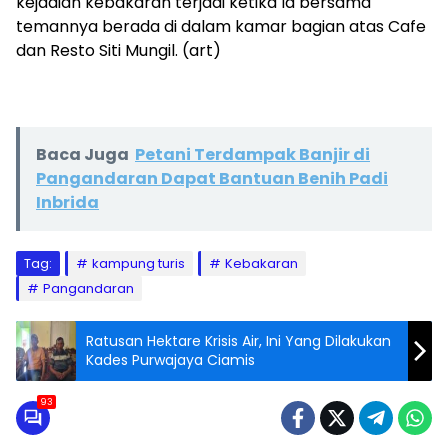
kejadian kebakaran terjadi ketika Ia bersama
temannya berada di dalam kamar bagian atas Cafe
dan Resto Siti Mungil. (art)
Baca Juga
Petani Terdampak Banjir di
Pangandaran Dapat Bantuan Benih Padi
Inbrida
Tag:
kampung turis
Kebakaran
Pangandaran
Ratusan Hektare Krisis Air, Ini Yang Dilakukan
Kades Purwajaya Ciamis
93