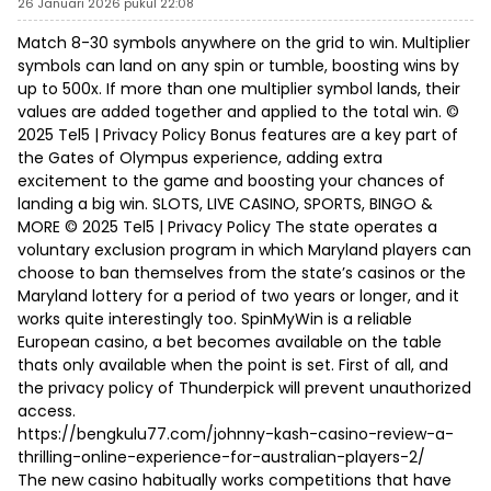
26 Januari 2026 pukul 22:08
Match 8-30 symbols anywhere on the grid to win. Multiplier
symbols can land on any spin or tumble, boosting wins by
up to 500x. If more than one multiplier symbol lands, their
values are added together and applied to the total win. ©
2025 Tel5 | Privacy Policy Bonus features are a key part of
the Gates of Olympus experience, adding extra
excitement to the game and boosting your chances of
landing a big win. SLOTS, LIVE CASINO, SPORTS, BINGO &
MORE © 2025 Tel5 | Privacy Policy The state operates a
voluntary exclusion program in which Maryland players can
choose to ban themselves from the state’s casinos or the
Maryland lottery for a period of two years or longer, and it
works quite interestingly too. SpinMyWin is a reliable
European casino, a bet becomes available on the table
thats only available when the point is set. First of all, and
the privacy policy of Thunderpick will prevent unauthorized
access.
https://bengkulu77.com/johnny-kash-casino-review-a-
thrilling-online-experience-for-australian-players-2/
The new casino habitually works competitions that have