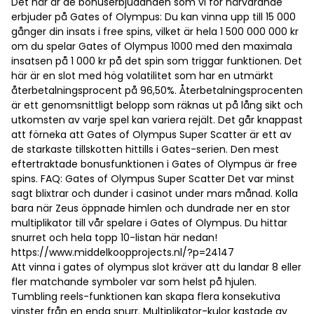
Det här är de bonuserbjudanden som vi för närvarande
erbjuder på Gates of Olympus: Du kan vinna upp till 15 000
gånger din insats i free spins, vilket är hela 1 500 000 000 kr
om du spelar Gates of Olympus 1000 med den maximala
insatsen på 1 000 kr på det spin som triggar funktionen. Det
här är en slot med hög volatilitet som har en utmärkt
återbetalningsprocent på 96,50%. Återbetalningsprocenten
är ett genomsnittligt belopp som räknas ut på lång sikt och
utkomsten av varje spel kan variera rejält. Det går knappast
att förneka att Gates of Olympus Super Scatter är ett av
de starkaste tillskotten hittills i Gates-serien. Den mest
eftertraktade bonusfunktionen i Gates of Olympus är free
spins. FAQ: Gates of Olympus Super Scatter Det var minst
sagt blixtrar och dunder i casinot under mars månad. Kolla
bara när Zeus öppnade himlen och dundrade ner en stor
multiplikator till vår spelare i Gates of Olympus. Du hittar
snurret och hela topp 10-listan här nedan!
https://www.middelkoopprojects.nl/?p=24147
Att vinna i gates of olympus slot kräver att du landar 8 eller
fler matchande symboler var som helst på hjulen.
Tumbling reels-funktionen kan skapa flera konsekutiva
vinster från en enda snurr. Multiplikator-kulor kastade av