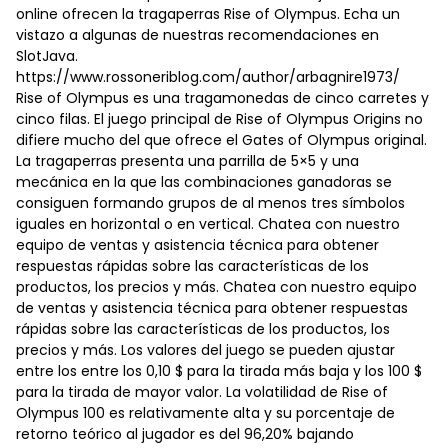
online ofrecen la tragaperras Rise of Olympus. Echa un
vistazo a algunas de nuestras recomendaciones en
SlotJava.
https://www.rossoneriblog.com/author/arbagnire1973/
Rise of Olympus es una tragamonedas de cinco carretes y
cinco filas. El juego principal de Rise of Olympus Origins no
difiere mucho del que ofrece el Gates of Olympus original.
La tragaperras presenta una parrilla de 5×5 y una
mecánica en la que las combinaciones ganadoras se
consiguen formando grupos de al menos tres símbolos
iguales en horizontal o en vertical. Chatea con nuestro
equipo de ventas y asistencia técnica para obtener
respuestas rápidas sobre las características de los
productos, los precios y más. Chatea con nuestro equipo
de ventas y asistencia técnica para obtener respuestas
rápidas sobre las características de los productos, los
precios y más. Los valores del juego se pueden ajustar
entre los entre los 0,10 $ para la tirada más baja y los 100 $
para la tirada de mayor valor. La volatilidad de Rise of
Olympus 100 es relativamente alta y su porcentaje de
retorno teórico al jugador es del 96,20% bajando