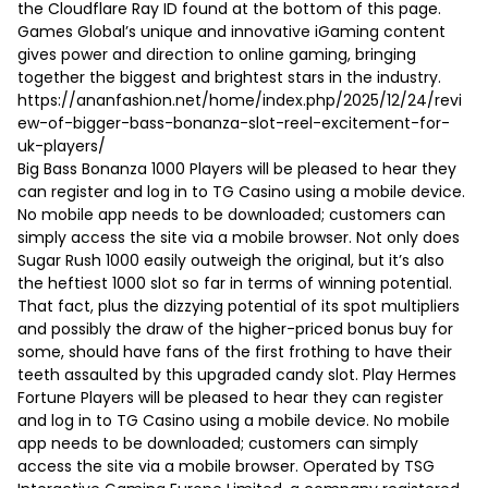
the Cloudflare Ray ID found at the bottom of this page.
Games Global’s unique and innovative iGaming content
gives power and direction to online gaming, bringing
together the biggest and brightest stars in the industry.
https://ananfashion.net/home/index.php/2025/12/24/revi
ew-of-bigger-bass-bonanza-slot-reel-excitement-for-
uk-players/
Big Bass Bonanza 1000 Players will be pleased to hear they
can register and log in to TG Casino using a mobile device.
No mobile app needs to be downloaded; customers can
simply access the site via a mobile browser. Not only does
Sugar Rush 1000 easily outweigh the original, but it’s also
the heftiest 1000 slot so far in terms of winning potential.
That fact, plus the dizzying potential of its spot multipliers
and possibly the draw of the higher-priced bonus buy for
some, should have fans of the first frothing to have their
teeth assaulted by this upgraded candy slot. Play Hermes
Fortune Players will be pleased to hear they can register
and log in to TG Casino using a mobile device. No mobile
app needs to be downloaded; customers can simply
access the site via a mobile browser. Operated by TSG