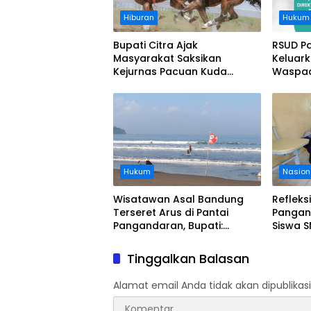
Hiburan
Hukum
Bupati Citra Ajak
RSUD P
Masyarakat Saksikan
Keluar
Kejurnas Pacuan Kuda
Waspad
Indonesia Derby 2026 di
Legokjawa
Hukum
Nasion
Wisatawan Asal Bandung
Refleks
Terseret Arus di Pantai
Pangan
Pangandaran, Bupati:
Siswa S
Tolong Wisatawan Ikuti
Evakua
Aturan
Tsunam
Tinggalkan Balasan
Alamat email Anda tidak akan dipublikasi