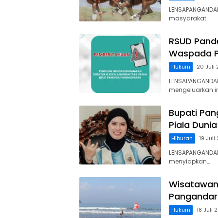
LENSAPANGANDAR
masyarakat…
RSUD Pand
Waspada P
Hukum
20 Juli
LENSAPANGANDA
mengeluarkan 
Bupati Pan
Piala Dunia
Hiburan
19 Juli
LENSAPANGANDARA
menyiapkan…
Wisatawan 
Pangandara
Hukum
18 Juli 