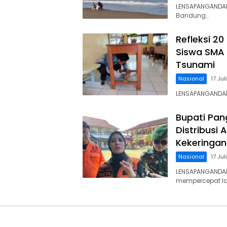
LENSAPANGANDAR
Bandung…
Refleksi 2
Siswa SMA 
Tsunami
Nasional
17 Ju
LENSAPANGANDAR
Bupati Pan
Distribusi 
Kekeringan
Nasional
17 Ju
LENSAPANGANDAR
mempercepat l