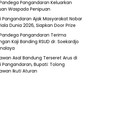
Pandega Pangandaran Keluarkan
uan Waspada Penipuan
i Pangandaran Ajak Masyarakat Nobar
Piala Dunia 2026, Siapkan Door Prize
Pandega Pangandaran Terima
ngan Kaji Banding RSUD dr. Soekardjo
malaya
awan Asal Bandung Terseret Arus di
i Pangandaran, Bupati: Tolong
awan Ikuti Aturan