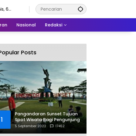
s, 6
stus 2026
ran
Nasional
Redaksi
Popular Posts
Pangandaran Sunset Tujuan
1
Spot Wisata Bagi Pengunjung
5 September 2022
17452