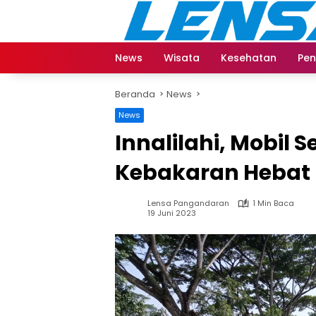
Langsung
ke
konten
News
Wisata
Kesehatan
Pen
Beranda
News
News
Innalilahi, Mobil
Kebakaran Hebat
Lensa Pangandaran
1 Min Baca
19 Juni 2023