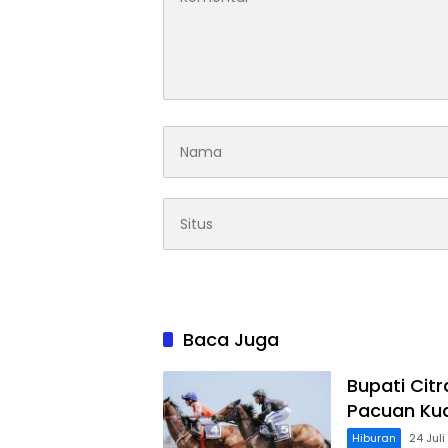
Baca Juga
Bupati Cit
Pacuan Kud
Hiburan
24 Jul