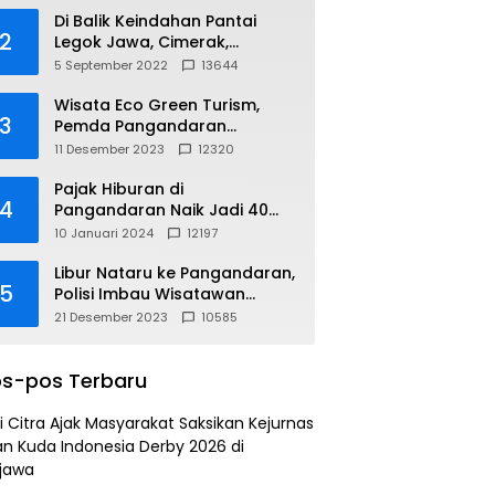
Di Balik Keindahan Pantai
2
Legok Jawa, Cimerak,
Pangandaran
5 September 2022
13644
Wisata Eco Green Turism,
3
Pemda Pangandaran
Gandeng PLN
11 Desember 2023
12320
Pajak Hiburan di
4
Pangandaran Naik Jadi 40
Persen
10 Januari 2024
12197
Libur Nataru ke Pangandaran,
5
Polisi Imbau Wisatawan
Gunakan Jalur Arteri
21 Desember 2023
10585
s-pos Terbaru
i Citra Ajak Masyarakat Saksikan Kejurnas
n Kuda Indonesia Derby 2026 di
jawa