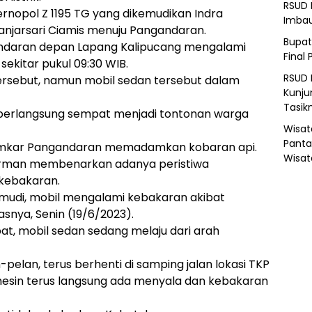
RSUD 
bernopol Z 1195 TG yang dikemudikan Indra
Imba
anjarsari Ciamis menuju Pangandaran.
Bupat
gandaran depan Lapang Kalipucang mengalami
Final 
sekitar pukul 09:30 WIB.
RSUD 
tersebut, namun mobil sedan tersebut dalam
Kunju
Tasik
 berlangsung sempat menjadi tontonan warga
Wisat
Panta
Damkar Pangandaran memadamkan kobaran api.
Wisat
dirman membenarkan adanya peristiwa
kebakaran.
emudi, mobil mengalami kebakaran akibat
lasnya, Senin (19/6/2023).
, mobil sedan sedang melaju dari arah
pelan, terus berhenti di samping jalan lokasi TKP
mesin terus langsung ada menyala dan kebakaran