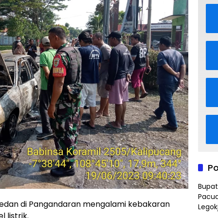
Po
Bupat
Pacua
dan di Pangandaran mengalami kebakaran
Legok
 listrik.