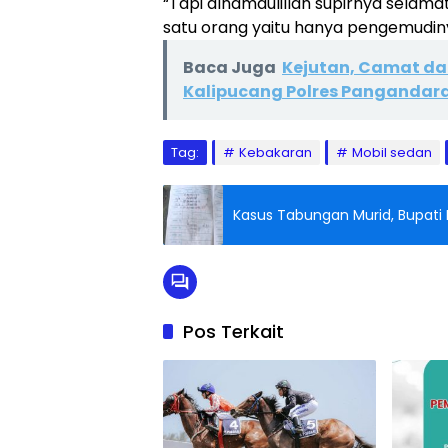
“Tapi alhamdulillah supirnya selam
satu orang yaitu hanya pengemudiny
Baca Juga
Kejutan, Camat da
Kalipucang Polres Pangandar
Tag:
Kebakaran
Mobil sedan
Kasus Tabungan Murid, Bupati
Pos Terkait