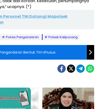
at, tidak ada korban. Kebetulan, penumpangnya
a,” ucapnya. (*)
n Personel TNI Datangi Mapolsek
an
Polres Pangandaran
Polsek Kalipucang
 Pangandaran Bentuk Tim Khusus