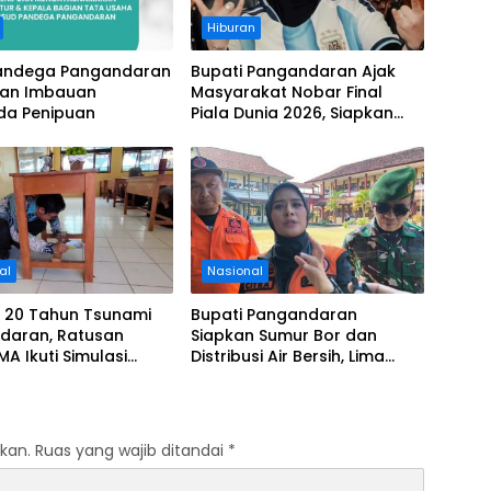
Hiburan
andega Pangandaran
Bupati Pangandaran Ajak
kan Imbauan
Masyarakat Nobar Final
a Penipuan
Piala Dunia 2026, Siapkan
Door Prize
al
Nasional
i 20 Tahun Tsunami
Bupati Pangandaran
daran, Ratusan
Siapkan Sumur Bor dan
MA Ikuti Simulasi
Distribusi Air Bersih, Lima
si Gempa dan
Desa Mulai Terdampak
i
Kekeringan
kan.
Ruas yang wajib ditandai
*