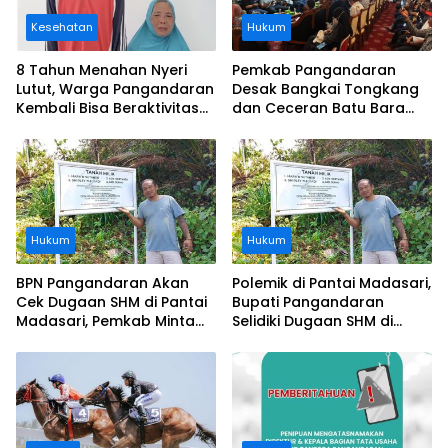
Kesehatan
Hukum
8 Tahun Menahan Nyeri
Pemkab Pangandaran
Lutut, Warga Pangandaran
Desak Bangkai Tongkang
Kembali Bisa Beraktivitas
dan Ceceran Batu Bara
Usai Operasi Gratis
Segera Diangkat, Soroti
Ditanggung BPJS
Buruknya Koordinasi
Perusahaan
Hukum
Hukum
BPN Pangandaran Akan
Polemik di Pantai Madasari,
Cek Dugaan SHM di Pantai
Bupati Pangandaran
Madasari, Pemkab Minta
Selidiki Dugaan SHM di
Usut Asal-usul Sertifikat
Kawasan Sempadan
Pantai