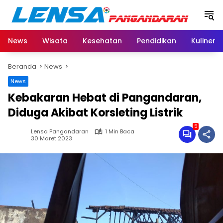
Langsung
ke
konten
News
Wisata
Kesehatan
Pendidikan
Kuliner
Beranda
News
News
Kebakaran Hebat di Pangandaran,
Diduga Akibat Korsleting Listrik
5
Lensa Pangandaran
1 Min Baca
30 Maret 2023