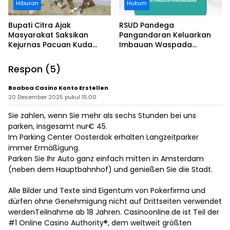
Hiburan
Hukum
Bupati Citra Ajak
RSUD Pandega
Masyarakat Saksikan
Pangandaran Keluarkan
Kejurnas Pacuan Kuda
Imbauan Waspada
Indonesia Derby 2026 di
Penipuan
Legokjawa
Respon (5)
Boaboa Casino Konto Erstellen
20 Desember 2025 pukul 15:00
Sie zahlen, wenn Sie mehr als sechs Stunden bei uns
parken, insgesamt nur€ 45.
Im Parking Center Oosterdok erhalten Langzeitparker
immer Ermäßigung.
Parken Sie Ihr Auto ganz einfach mitten in Amsterdam
(neben dem Hauptbahnhof) und genießen Sie die Stadt.
Alle Bilder und Texte sind Eigentum von Pokerfirma und
dürfen ohne Genehmigung nicht auf Drittseiten verwendet
werdenTeilnahme ab 18 Jahren. Casinoonline.de ist Teil der
#1 Online Casino Authority®, dem weltweit größten