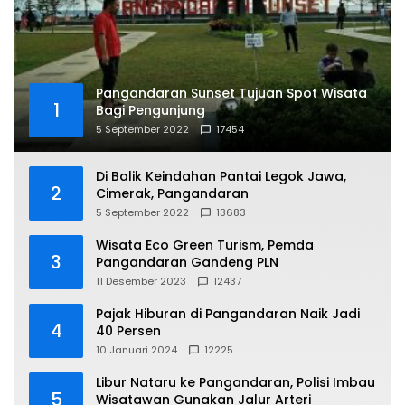
Pangandaran Sunset Tujuan Spot Wisata
1
Bagi Pengunjung
5 September 2022
17454
Di Balik Keindahan Pantai Legok Jawa,
2
Cimerak, Pangandaran
5 September 2022
13683
Wisata Eco Green Turism, Pemda
3
Pangandaran Gandeng PLN
11 Desember 2023
12437
Pajak Hiburan di Pangandaran Naik Jadi
4
40 Persen
10 Januari 2024
12225
Libur Nataru ke Pangandaran, Polisi Imbau
5
Wisatawan Gunakan Jalur Arteri