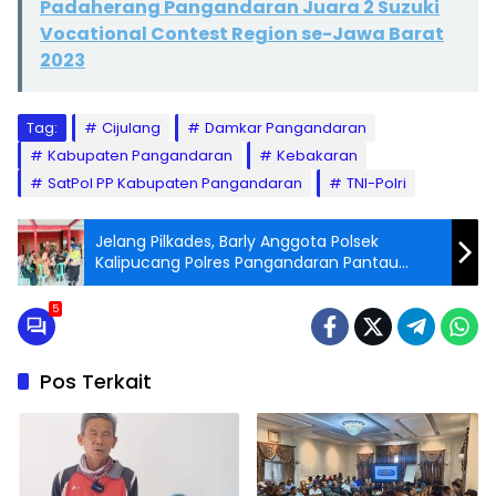
Padaherang Pangandaran Juara 2 Suzuki
Vocational Contest Region se-Jawa Barat
2023
Tag:
Cijulang
Damkar Pangandaran
Kabupaten Pangandaran
Kebakaran
SatPol PP Kabupaten Pangandaran
TNI-Polri
Jelang Pilkades, Barly Anggota Polsek
Kalipucang Polres Pangandaran Pantau
Desa Ciparakan
5
Pos Terkait