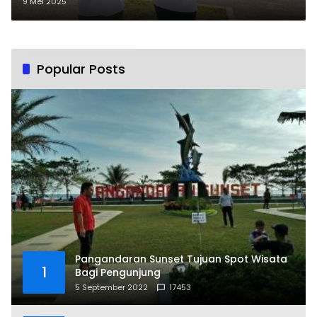
Bibit Pohon
9 Mei 2025
Popular Posts
Pangandaran Sunset Tujuan Spot Wisata
1
Bagi Pengunjung
5 September 2022
17453