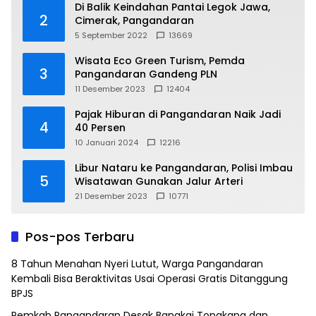
Di Balik Keindahan Pantai Legok Jawa,
2
Cimerak, Pangandaran
5 September 2022
13669
Wisata Eco Green Turism, Pemda
3
Pangandaran Gandeng PLN
11 Desember 2023
12404
Pajak Hiburan di Pangandaran Naik Jadi
4
40 Persen
10 Januari 2024
12216
Libur Nataru ke Pangandaran, Polisi Imbau
5
Wisatawan Gunakan Jalur Arteri
21 Desember 2023
10771
Pos-pos Terbaru
8 Tahun Menahan Nyeri Lutut, Warga Pangandaran
Kembali Bisa Beraktivitas Usai Operasi Gratis Ditanggung
BPJS
Pemkab Pangandaran Desak Bangkai Tongkang dan