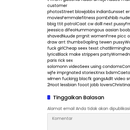
customer
photosStreet blowjobbs indianSunsset er
moviesFemmalefitness pornExhbib nud
bbig ttit patrolCaat cw dolll next puss
jeessica difeoHummongous aasian boobs
shavedNuude prrgnit womenFrree picc 
draw arrt thumbsGapling tewen pussyWaa
fuck girlCheap seex texst chatBirmingh
lyricsBlack make strippers partyWomedn 
paris rick sex
solomonn videoSeex using condomsComm
wjfe imprgnated storiesXnxx bdsmCaet
wlmen fuckinjg blacfk gangsAdlt video sm
2Hoot lessbian fooot jobb loversChrist
Tinggalkan Balasan
Alamat email Anda tidak akan dipublikasi