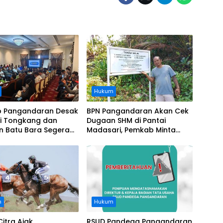
Hukum
 Pangandaran Desak
BPN Pangandaran Akan Cek
i Tongkang dan
Dugaan SHM di Pantai
n Batu Bara Segera
Madasari, Pemkab Minta
t, Soroti Buruknya
Usut Asal-usul Sertifikat
nasi Perusahaan
n
Hukum
Citra Ajak
RSUD Pandega Pangandaran