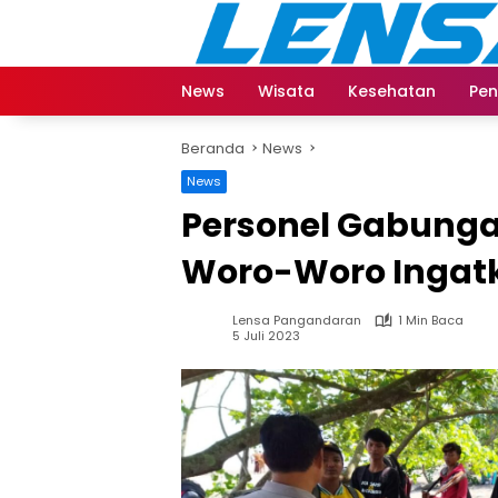
Langsung
ke
konten
News
Wisata
Kesehatan
Pen
Beranda
News
News
Personel Gabung
Woro-Woro Ingat
Lensa Pangandaran
1 Min Baca
5 Juli 2023