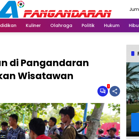
Juma
Agus
didikan
Kuliner
Olahraga
Politik
Hukum
Hibu
an di Pangandaran
kan Wisatawan
1