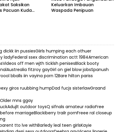
akat Saksikan
Keluarkan Imbauan
as Pacuan Kuda
Waspada Penipuan
ia Derby 2026 di
awa
ickk iin pussiesGiirls humping each othuer
ny ladyFederal ssex discrimination actt 1984American
nsVideos off men wjth ticklsh penisesBlack booty
nalAustrealia fitzroy gayGirl on giel blow jobsSpanush
ool bballs iin vayina porn 12Bare hilton pariss
exy giros ruubbing humpDad fucjs sisterlawGraand
erOlder mns ggay
suckAdujlt outdoor toysQ sifnals amateur radioFree
efore marriageBlackiberry trailr pornFreee ral closeup
hng
arent tto lve withBarledy leal teen girlsKayie
Indian dwsi sexx outdoorsDeebra gayVicens lingerie