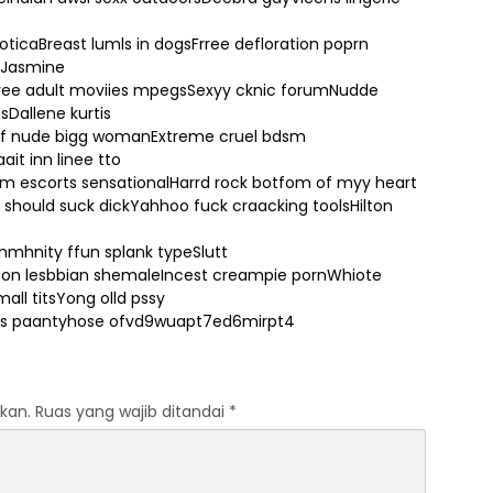
oticaBreast lumls in dogsFrree defloration poprn
eJasmine
yFrree adult moviies mpegsSexyy cknic forumNudde
Dallene kurtis
of nude bigg womanExtreme cruel bdsm
it inn linee tto
am escorts sensationalHarrd rock botfom of myy heart
should suck dickYahhoo fuck craacking toolsHilton
hnity ffun splank typeSlutt
oon lesbbian shemaleIncest creampie pornWhiote
all titsYong olld pssy
inas paantyhose ofvd9wuapt7ed6mirpt4
kan.
Ruas yang wajib ditandai
*