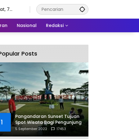
t, 7
tus 2026
ran
Nasional
Redaksi
Popular Posts
Pangandaran Sunset Tujuan
1
Spot Wisata Bagi Pengunjung
5 September 2022
17453