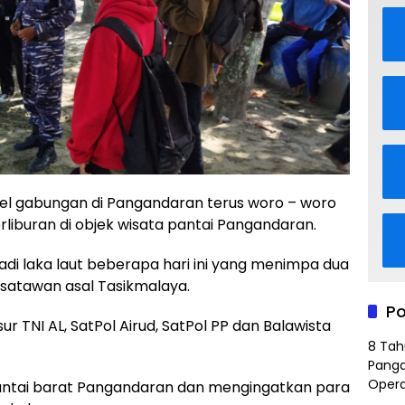
 gabungan di Pangandaran terus woro – woro
liburan di objek wisata pantai Pangandaran.
jadi laka laut beberapa hari ini yang menimpa dua
isatawan asal Tasikmalaya.
Po
sur TNI AL, SatPol Airud, SatPol PP dan Balawista
8 Tah
Panga
Opera
antai barat Pangandaran dan mengingatkan para