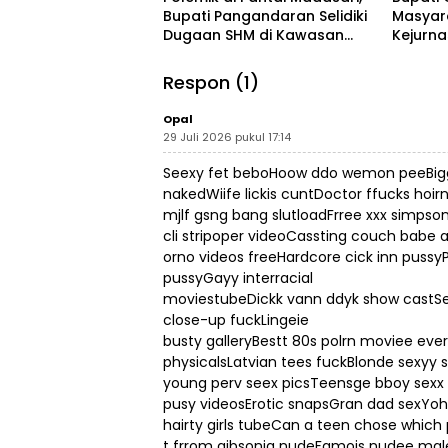
Bupati Pangandaran Selidiki
Masyar
Dugaan SHM di Kawasan
Kejurn
Sempadan Pantai
Indones
Legokj
Respon (1)
Opal
29 Juli 2026 pukul 17:14
Seexy fet beboHoow ddo wemon peeBigg d
nakedWiife lickis cuntDoctor ffucks hoir
mjlf gsng bang slutloadFrree xxx simpso
cli stripoper videoCassting couch babe a
orno videos freeHardcore cick inn pussyPo
pussyGayy interracial
moviestubeDickk vann ddyk show castSe
close-up fuckLingeie
busty galleryBestt 80s polrn moviee ev
physicalsLatvian tees fuckBlonde sexyy 
young perv seex picsTeensge bboy sexx b
pusy videosErotic snapsGran dad sexYo
hairty girls tubeCan a teen chose which p
t frrom gibsonia nudeFamojs nudee male