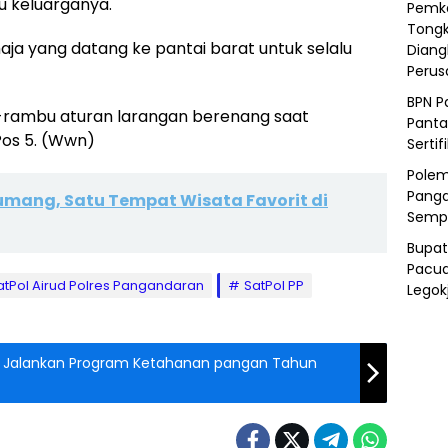
u keluarganya.
Pemka
Tongk
a yang datang ke pantai barat untuk selalu
Diang
Peru
BPN P
u-rambu aturan larangan berenang saat
Panta
Pos 5. (Wwn)
Sertif
Polem
Panga
umang, Satu Tempat Wisata Favorit di
Semp
Bupat
Pacua
atPol Airud Polres Pangandaran
SatPol PP
Legok
i Jalankan Program Ketahanan pangan Tahun