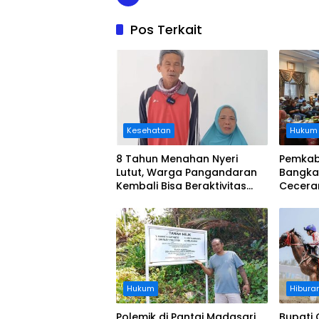
Pos Terkait
Kesehatan
Hukum
8 Tahun Menahan Nyeri
Pemkab
Lutut, Warga Pangandaran
Bangka
Kembali Bisa Beraktivitas
Cecera
Usai Operasi Gratis
Diangka
Ditanggung BPJS
Koordi
Hukum
Hibura
Polemik di Pantai Madasari,
Bupati 