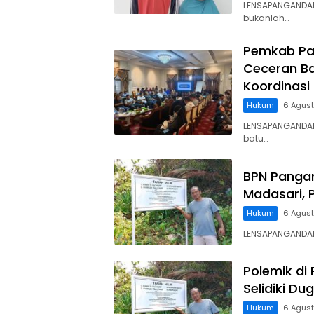
LENSAPANGANDAR
bukanlah…
Pemkab Pa
Ceceran Ba
Koordinasi
Hukum
6 Agus
LENSAPANGANDA
batu…
BPN Panga
Madasari, 
Hukum
6 Agus
LENSAPANGANDARA
Polemik di
Selidiki D
Hukum
6 Agus