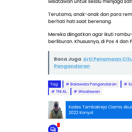
wisatawan untuk selalu menjaga sat
Terutama, anak-anak dan para remaj
berhati hati saat berenang.
Mereka diingatkan agar ikuti ramb
berliburan. Khususnya, di Pos 4 dan 
Baca Juga
Arti Penamaan Cit
Pangandaran
Tag:
Balawista Pangandaran
S
TNI AL
Wisatawan
Kades Tambakreja Ciamis Aku
2022 Konyol
1