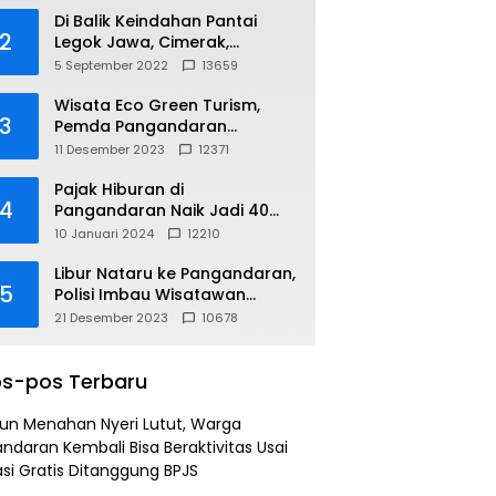
Di Balik Keindahan Pantai
2
Legok Jawa, Cimerak,
Pangandaran
5 September 2022
13659
Wisata Eco Green Turism,
3
Pemda Pangandaran
Gandeng PLN
11 Desember 2023
12371
Pajak Hiburan di
4
Pangandaran Naik Jadi 40
Persen
10 Januari 2024
12210
Libur Nataru ke Pangandaran,
5
Polisi Imbau Wisatawan
Gunakan Jalur Arteri
21 Desember 2023
10678
s-pos Terbaru
un Menahan Nyeri Lutut, Warga
ndaran Kembali Bisa Beraktivitas Usai
si Gratis Ditanggung BPJS