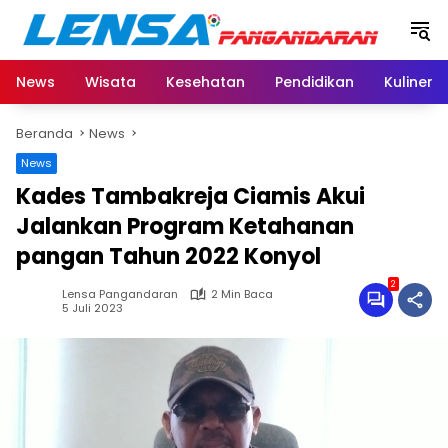
Langsung
ke
konten
News
Wisata
Kesehatan
Pendidikan
Kuliner
Beranda
News
News
Kades Tambakreja Ciamis Akui
Jalankan Program Ketahanan
pangan Tahun 2022 Konyol
2
Lensa Pangandaran
2 Min Baca
5 Juli 2023