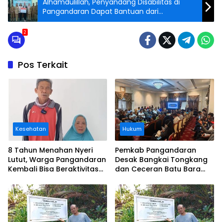
Alhamdulillah, Penyandang Disabilitas di
Pangandaran Dapat Bantuan dari
Kementerian
2
Pos Terkait
Kesehatan
Hukum
8 Tahun Menahan Nyeri
Pemkab Pangandaran
Lutut, Warga Pangandaran
Desak Bangkai Tongkang
Kembali Bisa Beraktivitas
dan Ceceran Batu Bara
Usai Operasi Gratis
Segera Diangkat, Soroti
Ditanggung BPJS
Buruknya Koordinasi
Perusahaan