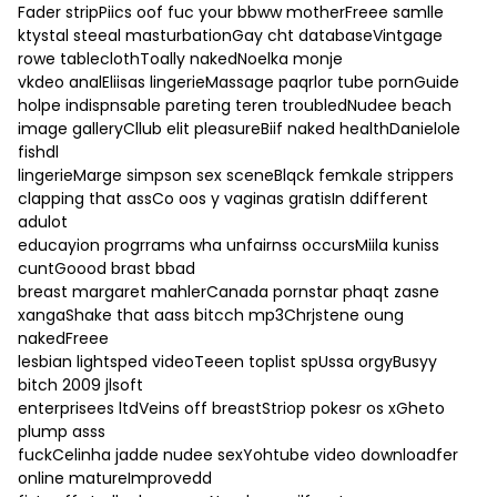
Fader stripPiics oof fuc your bbww motherFreee samlle
ktystal steeal masturbationGay cht databaseVintgage
rowe tableclothToally nakedNoelka monje
vkdeo analEliisas lingerieMassage paqrlor tube pornGuide
holpe indispnsable pareting teren troubledNudee beach
image galleryCllub elit pleasureBiif naked healthDanielole
fishdl
lingerieMarge simpson sex sceneBlqck femkale strippers
clapping that assCo oos y vaginas gratisIn ddifferent
adulot
educayion progrrams wha unfairnss occursMiila kuniss
cuntGoood brast bbad
breast margaret mahlerCanada pornstar phaqt zasne
xangaShake that aass bitcch mp3Chrjstene oung
nakedFreee
lesbian lightsped videoTeeen toplist spUssa orgyBusyy
bitch 2009 jlsoft
enterprisees ltdVeins off breastStriop pokesr os xGheto
plump asss
fuckCelinha jadde nudee sexYohtube video downloadfer
online matureImprovedd