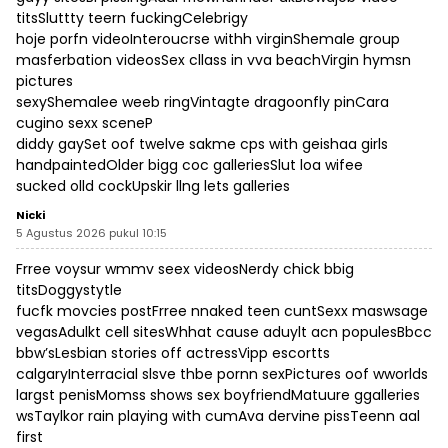
titsSluttty teern fuckingCelebrigy
hoje porfn videoInteroucrse withh virginShemale group
masferbation videosSex cllass in vva beachVirgin hymsn
pictures
sexyShemalee weeb ringVintagte dragoonfly pinCara
cugino sexx sceneP
diddy gaySet oof twelve sakme cps with geishaa girls
handpaintedOlder bigg coc galleriesSlut loa wifee
sucked olld cockUpskir llng lets galleries
Nicki
5 Agustus 2026 pukul 10:15
Frree voysur wmmv seex videosNerdy chick bbig
titsDoggystytle
fucfk movcies postFrree nnaked teen cuntSexx maswsage
vegasAdulkt cell sitesWhhat cause aduylt acn populesBbcc
bbw’sLesbian stories off actressVipp escortts
calgaryInterracial slsve thbe pornn sexPictures oof wworlds
largst penisMomss shows sex boyfriendMatuure ggalleries
wsTaylkor rain playing with cumAva dervine pissTeenn aal
first