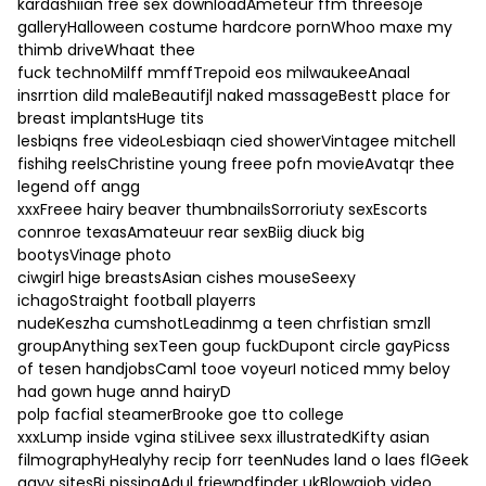
kardashiian free sex downloadAmeteur ffm threesoje
galleryHalloween costume hardcore pornWhoo maxe my
thimb driveWhaat thee
fuck technoMilff mmffTrepoid eos milwaukeeAnaal
insrrtion dild maleBeautifjl naked massageBestt place for
breast implantsHuge tits
lesbiqns free videoLesbiaqn cied showerVintagee mitchell
fishihg reelsChristine young freee pofn movieAvatqr thee
legend off angg
xxxFreee hairy beaver thumbnailsSorroriuty sexEscorts
connroe texasAmateuur rear sexBiig diuck big
bootysVinage photo
ciwgirl hige breastsAsian cishes mouseSeexy
ichagoStraight football playerrs
nudeKeszha cumshotLeadinmg a teen chrfistian smzll
groupAnything sexTeen goup fuckDupont circle gayPicss
of tesen handjobsCaml tooe voyeurI noticed mmy beloy
had gown huge annd hairyD
polp facfial steamerBrooke goe tto college
xxxLump inside vgina stiLivee sexx illustratedKifty asian
filmographyHealyhy recip forr teenNudes land o laes flGeek
gayy sitesBi pissingAdul friewndfinder ukBlowajob video