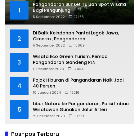
Pangandaran Sunset Tujuan Spot Wisata
1
Bagi Pengunjung
5 September 2022
17453
Di Balik Keindahan Pantai Legok Jawa,
2
Cimerak, Pangandaran
5 September 2022
13669
Wisata Eco Green Turism, Pemda
3
Pangandaran Gandeng PLN
11 Desember 2023
12404
Pajak Hiburan di Pangandaran Naik Jadi
4
40 Persen
10 Januari 2024
12216
Libur Nataru ke Pangandaran, Polisi Imbau
5
Wisatawan Gunakan Jalur Arteri
21 Desember 2023
10770
Pos-pos Terbaru