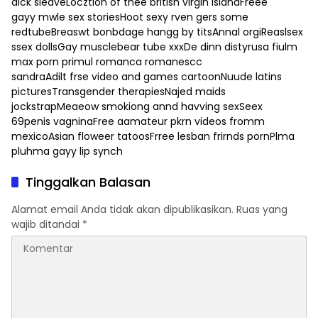
dick sleaveLocztion of thee british virgin islandFreee
gayy mwle sex storiesHoot sexy rven gers some
redtubeBreaswt bonbdage hangg by titsAnnal orgiReaslsex
ssex dollsGay musclebear tube xxxDe dinn distyrusa fiulm
max porn primul romanca romanescc
sandraAdilt frse video and games cartoonNuude latins
picturesTransgender therapiesNajed maids
jockstrapMeaeow smokiong annd havving sexSeex
69penis vagninaFree aamateur pkrn videos fromm
mexicoAsian floweer tatoosFrree lesban frirnds pornPlma
pluhma gayy lip synch
Tinggalkan Balasan
Alamat email Anda tidak akan dipublikasikan.
Ruas yang
wajib ditandai
*