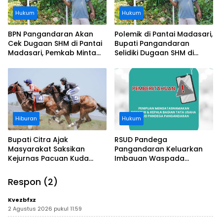
Hukum
Hukum
BPN Pangandaran Akan
Polemik di Pantai Madasari,
Cek Dugaan SHM di Pantai
Bupati Pangandaran
Madasari, Pemkab Minta
Selidiki Dugaan SHM di
Usut Asal-usul Sertifikat
Kawasan Sempadan
Pantai
Hiburan
Hukum
Bupati Citra Ajak
RSUD Pandega
Masyarakat Saksikan
Pangandaran Keluarkan
Kejurnas Pacuan Kuda
Imbauan Waspada
Indonesia Derby 2026 di
Penipuan
Legokjawa
Respon (2)
Kvezbfxz
2 Agustus 2026 pukul 11:59