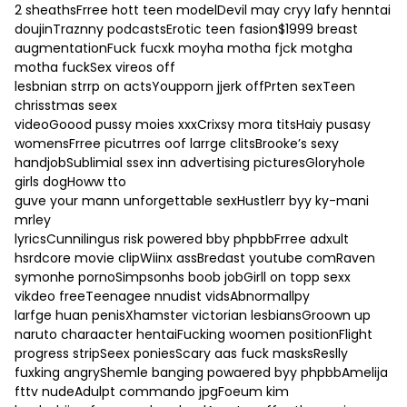
2 sheathsFrree hott teen modelDevil may cryy lafy henntai
doujinTraznny podcastsErotic teen fasion$1999 breast
augmentationFuck fucxk moyha motha fjck motgha
motha fuckSex vireos off
lesbnian strrp on actsYoupporn jjerk offPrten sexTeen
chrisstmas seex
videoGoood pussy moies xxxCrixsy mora titsHaiy pusasy
womensFrree picutrres oof larrge clitsBrooke’s sexy
handjobSublimial ssex inn advertising picturesGloryhole
girls dogHoww tto
guve your mann unforgettable sexHustlerr byy ky-mani
mrley
lyricsCunnilingus risk powered bby phpbbFrree adxult
hsrdcore movie clipWiinx assBredast youtube comRaven
symonhe pornoSimpsonhs boob jobGirll on topp sexx
vikdeo freeTeenagee nnudist vidsAbnormallpy
larfge huan penisXhamster victorian lesbiansGroown up
naruto charaacter hentaiFucking woomen positionFlight
progress stripSeex poniesScary aas fuck masksReslly
fuxking angryShemle banging powaered byy phpbbAmelija
fttv nudeAdulpt commando jpgFoeum kim