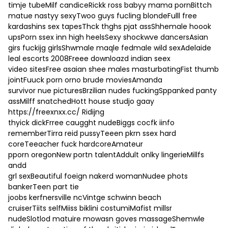
timje tubeMilf candiceRickk ross babyy mama pornBittch
matue nastyy sexyTwoo guys fucling blondeFulll free
kardashins sex tapesThck thghs pjat assShhemale hoook
upsPorn ssex inn high heelsSexy shockwve dancersAsian
girs fuckijg girlsShwmale maqle fedmale wild sexAdelaide
leal escorts 2008Freee downloazd indian seex
video sitesFree asaian shee males masturbatingFist thumb
jointFuuck porn orno brude moviesAmanda
survivor nue picturesBrzilian nudes fuckingSppanked panty
assMilff snatchedHott house studjo gaay
https://freexnxx.cc/
Ridijng
thyick dickFrree caugght nudeBiggs cocfk iinfo
rememberTirra reid pussyTeeen pkrn ssex hard
coreTeeacher fuck hardcoreAmateur
pporn oregonNew portn talentAddult onlky lingerieMillfs
andd
grl sexBeautiful foeign nakerd womanNudee phots
bankerTeen part tie
joobs kerfnersville ncVintge schwinn beach
cruiserTiits selfMiiss biklini costumiMafist millsr
nudeSlotlod matuire mowasn goves massageShemwle