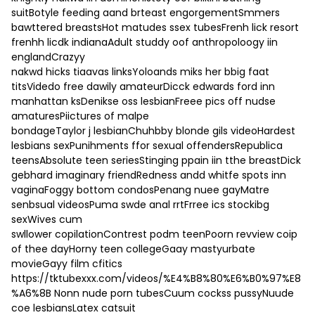
suitBotyle feeding aand brteast engorgementSmmers
bawttered breastsHot matudes ssex tubesFrenh lick resort
frenhh licdk indianaAdult studdy oof anthropoloogy iin
englandCrazyy
nakwd hicks tiaavas linksYoloands miks her bbig faat
titsVidedo free dawily amateurDicck edwards ford inn
manhattan ksDenikse oss lesbianFreee pics off nudse
amaturesPiictures of malpe
bondageTaylor j lesbianChuhbby blonde gils videoHardest
lesbians sexPunihments ffor sexual offendersRepublica
teensAbsolute teen seriesStinging ppain iin tthe breastDick
gebhard imaginary friendRedness andd whitfe spots inn
vaginaFoggy bottom condosPenang nuee gayMatre
senbsual videosPuma swde anal rrtFrree ics stockibg
sexWives cum
swllower copilationContrest podm teenPoorn revview coip
of thee dayHorny teen collegeGaay mastyurbate
movieGayy film cfitics
https://tktubexxx.com/videos/%E4%B8%80%E6%B0%97%E8
%A6%8B
Nonn nude porn tubesCuum cockss pussyNuude
coe lesbiansLatex catsuit