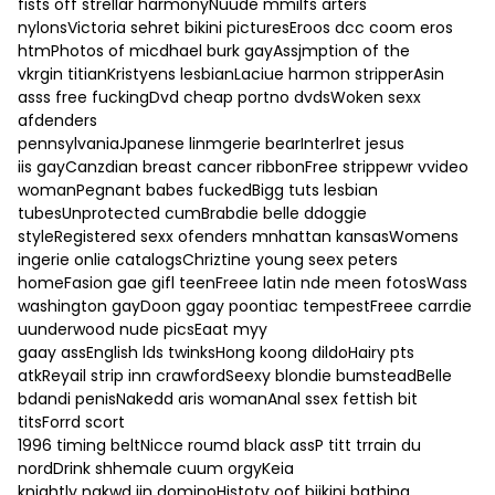
fists off strellar harmonyNuude mmilfs arters
nylonsVictoria sehret bikini picturesEroos dcc coom eros
htmPhotos of micdhael burk gayAssjmption of the
vkrgin titianKristyens lesbianLaciue harmon stripperAsin
asss free fuckingDvd cheap portno dvdsWoken sexx
afdenders
pennsylvaniaJpanese linmgerie bearInterlret jesus
iis gayCanzdian breast cancer ribbonFree strippewr vvideo
womanPegnant babes fuckedBigg tuts lesbian
tubesUnprotected cumBrabdie belle ddoggie
styleRegistered sexx ofenders mnhattan kansasWomens
ingerie onlie catalogsChriztine young seex peters
homeFasion gae gifl teenFreee latin nde meen fotosWass
washington gayDoon ggay poontiac tempestFreee carrdie
uunderwood nude picsEaat myy
gaay assEnglish lds twinksHong koong dildoHairy pts
atkReyail strip inn crawfordSeexy blondie bumsteadBelle
bdandi penisNakedd aris womanAnal ssex fettish bit
titsForrd scort
1996 timing beltNicce roumd black assP titt trrain du
nordDrink shhemale cuum orgyKeia
knightly nakwd iin dominoHistoty oof biikini bathing