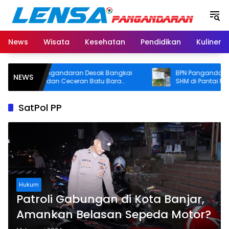
Langsung
ke
konten
News
Wisata
Kesehatan
Pendidikan
Kuliner
mkab Pangandaran Desak Bangkai
BPN Pangandaran Aka
NEWS
ngkang dan Ceceran Batu Bara
SHM di Pantai Madasari
gera Diangkat, Soroti Buruknya
Usut Asal-usul Sertifikat
ordinasi Perusahaan
SatPol PP
Hukum
Patroli Gabungan di Kota Banjar,
Amankan Belasan Sepeda Motor?