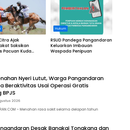
n
Hukum
Citra Ajak
RSUD Pandega Pangandaran
akat Saksikan
Keluarkan Imbauan
as Pacuan Kuda
Waspada Penipuan
ia Derby 2026 di
awa
nahan Nyeri Lutut, Warga Pangandaran
a Beraktivitas Usai Operasi Gratis
g BPJS
gustus 2026
AN.COM – Menahan rasa sakit selama delapan tahun
ngandaran Desak Bangkai Tongkang dan