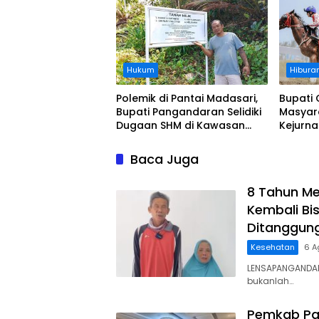
Hukum
Hibura
Polemik di Pantai Madasari,
Bupati 
Bupati Pangandaran Selidiki
Masyar
Dugaan SHM di Kawasan
Kejurn
Sempadan Pantai
Indones
Legokj
Baca Juga
8 Tahun Me
Kembali Bis
Ditanggun
Kesehatan
6 A
LENSAPANGANDAR
bukanlah…
Pemkab Pa