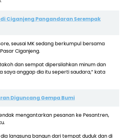
.
ni di Ciganjeng Pangandaran Serempak
 sore, seusai MK sedang berkumpul bersama
Pasar Ciganjeng.
akoh dan sempat dipersilahkan minum dan
saya anggap dia itu seperti saudara,” kata
aran Diguncang Gempa Bumi
hendak mengantarkan pesanan ke Pesantren,
u.
dia langsung bangun dari tempat duduk dan di