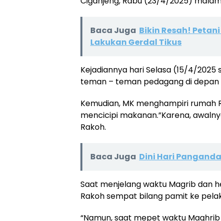
Ciganjeng, Rabu (23/4/2025) malam
Baca Juga
Bikin Resah! Peta
Lakukan Gerdal Tikus
Kejadiannya hari Selasa (15/4/2025
teman – teman pedagang di depan 
Kemudian, MK menghampiri rumah R
mencicipi makanan.”Karena, awalnya 
Rakoh.
Baca Juga
Dini Hari Pangand
Saat menjelang waktu Magrib dan 
Rakoh sempat bilang pamit ke pelak
“Namun, saat mepet waktu Maghrib 