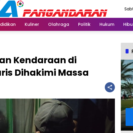
Sabt
Agu
didikan
Kuliner
Olahraga
Politik
Hukum
Hibu
an Kendaraan di
is Dihakimi Massa