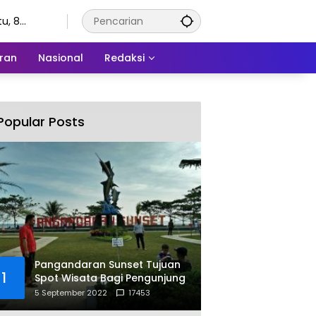
u, 8
stus 2026
ran
Nasional
Redaksi
Popular Posts
Pangandaran Sunset Tujuan
1
Spot Wisata Bagi Pengunjung
5 September 2022
17453