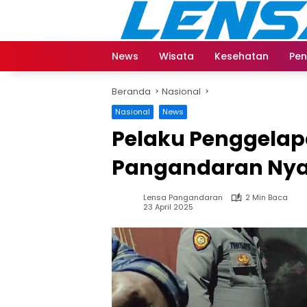
Langsung
ke
konten
News
Wisata
Kesehatan
Pen
Beranda
Nasional
Nasional
News
Pelaku Penggelap
Pangandaran Nyar
Lensa Pangandaran
2 Min Baca
23 April 2025