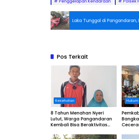
Penggelapan Kendaraan
Polsek
Laka Tunggal di Pangandaran, 
Pos Terkait
Kesehatan
Hukum
8 Tahun Menahan Nyeri
Pemkab
Lutut, Warga Pangandaran
Bangka
Kembali Bisa Beraktivitas
Cecera
Usai Operasi Gratis
Diangka
Ditanggung BPJS
Koordi