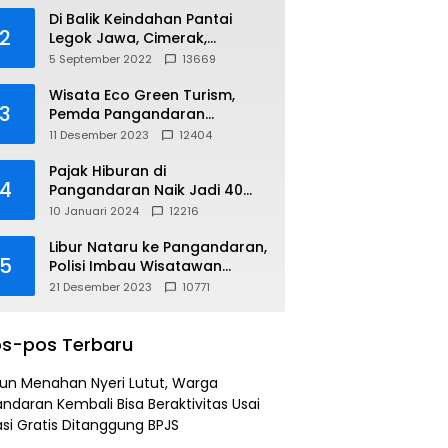
Di Balik Keindahan Pantai
2
Legok Jawa, Cimerak,
Pangandaran
5 September 2022
13669
Wisata Eco Green Turism,
3
Pemda Pangandaran
Gandeng PLN
11 Desember 2023
12404
Pajak Hiburan di
4
Pangandaran Naik Jadi 40
Persen
10 Januari 2024
12216
Libur Nataru ke Pangandaran,
5
Polisi Imbau Wisatawan
Gunakan Jalur Arteri
21 Desember 2023
10771
s-pos Terbaru
un Menahan Nyeri Lutut, Warga
ndaran Kembali Bisa Beraktivitas Usai
si Gratis Ditanggung BPJS