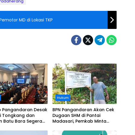
 Padaherang
Pemotor MD di Lokasi TKP
Hukum
 Pangandaran Desak
BPN Pangandaran Akan Cek
i Tongkang dan
Dugaan SHM di Pantai
n Batu Bara Segera
Madasari, Pemkab Minta
t, Soroti Buruknya
Usut Asal-usul Sertifikat
nasi Perusahaan