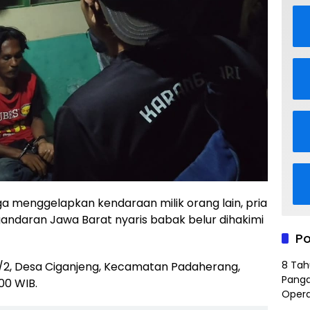
a menggelapkan kendaraan milik orang lain, pria
andaran Jawa Barat nyaris babak belur dihakimi
Po
8 Tah
 4/2, Desa Ciganjeng, Kecamatan Padaherang,
Panga
00 WIB.
Opera