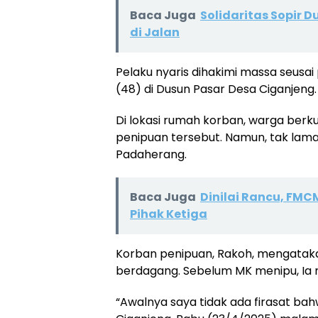
Baca Juga
Solidaritas Sopir 
di Jalan
Pelaku nyaris dihakimi massa seusai
(48) di Dusun Pasar Desa Ciganjeng.
Di lokasi rumah korban, warga ber
penipuan tersebut. Namun, tak lam
Padaherang.
Baca Juga
Dinilai Rancu, FM
Pihak Ketiga
Korban penipuan, Rakoh, mengatak
berdagang. Sebelum MK menipu, Ia m
“Awalnya saya tidak ada firasat bah