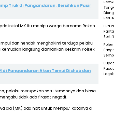
Pemka
Dump Truk di Pangandaran, Bersihkan Pasir
Tongk
Diang
Peru
 pria inisial MK itu menipu warga bernama Rakoh
BPN P
Panta
Sertif
kumpul dan hendak menghakimi terduga pelaku
Polem
a kemudian langsung diamankan Reskrim Polsek
Panga
Semp
Bupat
Pacua
CM di Pangandaran Akan Temui Dishub dan
Legok
an, pelaku merupakan satu temannya dan biasa
engaku tidak ada firasat negatif.
wa dia (MK) ada niat untuk menipu,” katanya di